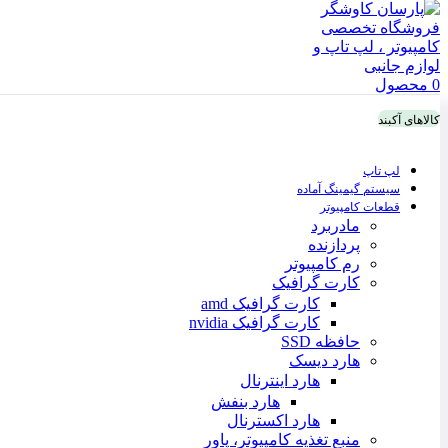
0
محصول
کالاهای آکبند
لپ تاپ
سیستم گیمینگ آماده
قطعات کامپیوتر
مادربرد
پردازنده
رم کامپیوتر
کارت گرافیک
کارت گرافیک amd
کارت گرافیک nvidia
حافظه SSD
هارد دیسک
هارد اینترنال
هارد بنفش
هارد اکسترنال
منبع تغذیه کامپیوتر، پاور