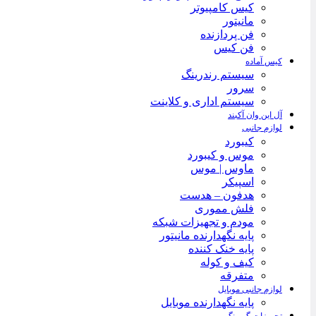
کیس کامپیوتر
مانیتور
فن پردازنده
فن کیس
کیس آماده
سیستم رندرینگ
سرور
سیستم‌ اداری و کلاینت
آل این وان آکبند
لوازم جانبی
کیبورد
موس و کیبورد
ماوس | موس
اسپیکر
هدفون – هدست
فلش مموری
مودم و تجهیزات شبکه
پایه نگهدارنده مانیتور
پایه خنک کننده
کیف و کوله
متفرقه
لوازم جانبی موبایل
پایه نگهدارنده موبایل