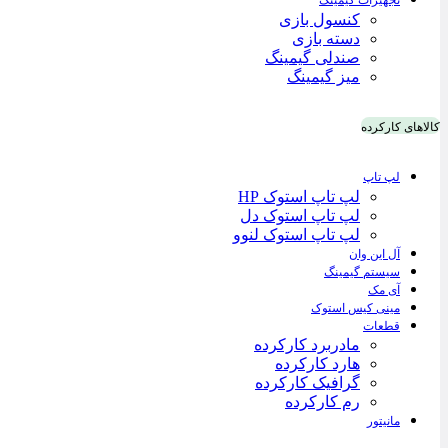
تجهیزات گیمینگ
کنسول بازی
دسته بازی
صندلی گیمینگ
میز گیمینگ
کالاهای کارکرده
لپ تاپ
لپ تاپ استوک HP
لپ تاپ استوک دل
لپ تاپ استوک لنوو
آل این وان
سیستم گیمینگ
آی مک
مینی کیس استوک
قطعات
مادربرد کارکرده
هارد کارکرده
گرافیک کارکرده
رم کارکرده
مانیتور