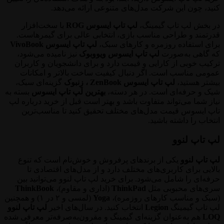
کنید، چون این شرکت مدل‌های متنوعی ارائه می‌دهد.
در بخش لپ تاپ گیمینگ،
لپ تاپ ایسوس ROG
با سخت‌افزار
قدرتمند و طراحی مناسب بازی، انتخابی عالی برای گیمرهاست.
برای استفاده روزمره و کارهای سبک،
لپ تاپ ایسوس VivoBook
که گاهی به‌صورت
لپ تاپ ایسوس ویووبوک
نیز نامیده می‌شود،
ترکیب خوبی از کارایی و قیمت دارد و برای دانشجویان و کاربران
عمومی مناسب است. اگر دنبال کیفیت ساخت بالاتر و امکانات
بیشتر هستید،
لپ تاپ ایسوس ZenBook ، زِنبوک
گزینه‌ای سبک،
شیک و حرفه‌ای است. در هر دسته،
بهترین لپ تاپ ایسوس
بسته به
نیاز شما می‌تواند متفاوت باشد و بهتر است قبل از خرید درباره لپ
تاپ ایسوس قیمت مدل‌های مختلف تحقیق کنید تا مناسب‌ترین
انتخاب را داشته باشید.
لپ تاپ لنوو
لپ تاپ لنوو
یکی از برندهای پرفروش و خوش‌نام است که تنوع
بالایی برای کاربری‌های مختلف دارد و از مدل‌های اقتصادی تا
حرفه‌ای را شامل می‌شود. برای خرید لپ تاپ لنوو می‌توانید بین
سری‌های محبوبی مثل
ThinkPad
(اداری و مقاوم)،
ThinkBook
(سبک و مناسب کارهای روزمره)،
Yoga
(لمسی و ۲ در ۱) و همچنین
لپ تاپ گیمینگ
Legion
انتخاب کنید. در سال‌های اخیر
لپ تاپ لنوو
LOQ
هم به‌عنوان گزینه‌ای گیمینگ و مقرون‌به‌صرفه‌تر معرفی شده