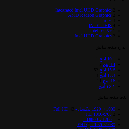
Integrated Intel UHD Graphics
2
AMD Radeon Graphics
2
intel
3
INTEL IRIS
4
Intel Iris Xe
1
Intel UHD Graphics
2
اندازه صفحه نمایش
10.1 اینچ
1
14 اینچ
2
15.6 اینچ
52
17.3 اینچ
3
16 اینچ
11
۱۶.۱ اینچ
1
دقت صفحه نمایش
1080 × 1920 پیکسل - Full HD
43
HD|1366x768
2
HD|800 x 1280
1
5
1080×1920 - FHD