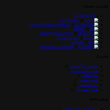
فیلتر برند محصولات
ACER
ACER
2
ASUS
ASUS
25
GIGABYTE
GIGABYTE
6
HP
HP
13
LENOVO
LENOVO
15
MAYA
MAYA
2
MSI
MSI
5
TOSHIBA
TOSHIBA
1
فیلتر رنگ
خاکستری
خاکستری
24
سرمه ای
سرمه ای
7
طلایی
طلایی
1
طوسی
طوسی
2
مشکی
مشکی
21
نقره ای
نقره ای
12
ظرفیت RAM
12 گیگابایت
12 گیگابایت
1