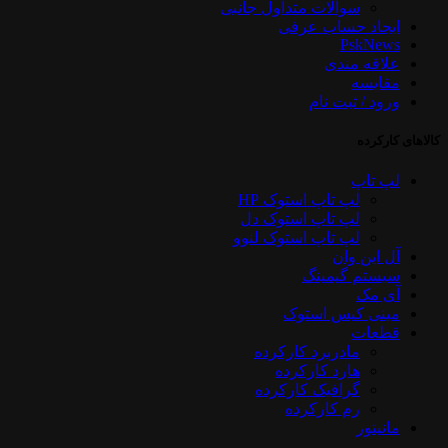
سوالات متداول جانبی
ایجاد حساب عرفی
PskNews
علاقه مندی
مقایسه
ورود / ثبت نام
کالاهای کارکرده
لپ تاپ
لپ تاپ استوک HP
لپ تاپ استوک دل
لپ تاپ استوک لنوو
آل این وان
سیستم گیمینگ
آی مک
مینی کیس استوک
قطعات
مادربرد کارکرده
هارد کارکرده
گرافیک کارکرده
رم کارکرده
مانیتور