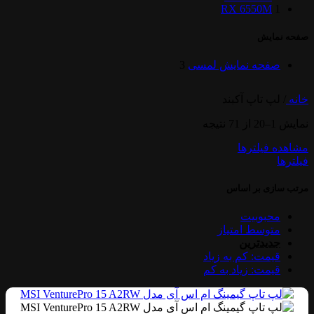
RX 6550M
1
صفحه نمایش
صفحه نمایش لمسی
3
خانه
/
لپ تاپ آکبند
نمایش 1–20 از 71 نتیجه
مشاهده فیلترها
فیلترها
مرتب سازی بر اساس
محبوبیت
متوسط امتیاز
جدیدترین
قیمت: کم به زیاد
قیمت: زیاد به کم