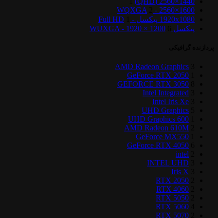
1
1440×2560 (QHD)
2
1600×2560 - WQXGA
1920x1080 پیکسل - Full HD
1
پیکسل WUXGA - 1920 × 1200
6
پردازنده گرافیکی
AMD Radeon Graphics
3
GeForce RTX 2050
1
GEFORCE RTX 3050
8
Intel Integrated
3
Intel Iris Xe
3
UHD Graphics
5
UHD Graphics 600
1
AMD Radeon 610M
2
GeForce MX550
1
GeForce RTX 4050
6
intel
2
INTEL UHD
3
Iris X
3
RTX 2050
2
RTX 4060
2
RTX 5050
2
RTX 5060
4
RTX 5070
2