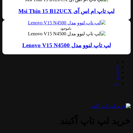
لپ تاپ ام اس آی Msi Thin 15 B12UCX
ناموجود
لپ تاپ لنوو مدل Lenovo V15 N4500
1
2
3
4
→
خرید لپ تاپ آکبند