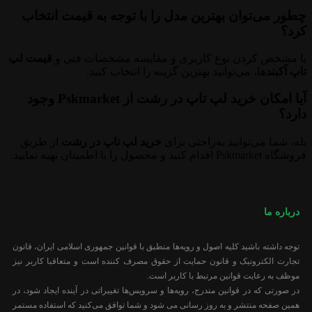
چطور می‌توان بهترین مدل را با توجه به قیمت انتخاب
کرد؟
با مشخص کردن نوع کاربری و مقایسه مشخصات فنی و
قیمت لپ
تاپ آکبند
‌ها، می‌توانید بهترین گزینه را انتخاب کنید.
آیا امکان خرید لپ تاپ در رشت از Pskmarket وجود
دارد؟
بله، شما می‌توانید به‌راحتی برای
خرید لپ تاپ در رشت
از طریق
فروشگاه Pskmarket اقدام کنید و محصول را با اطمینان تهیه نمایید.
درباره ما
توجه داشته باشید کلیه اصول و رویه‏‌ها منطبق با قوانین جمهوری اسلامی ایران، قانون
تجارت الکترونیک و قانون حمایت از حقوق مصرف کننده است و متعاقبا کاربر نیز
موظف به رعایت قوانین مرتبط با کاربر است.
در صورتی که در قوانین مندرج، رویه‏‌ها و سرویس‏‌ها تغییراتی در آینده ایجاد شود، در
همین صفحه منتشر و به روز رسانی می شود و شما توافق می‏‌کنید که استفاده مستمر