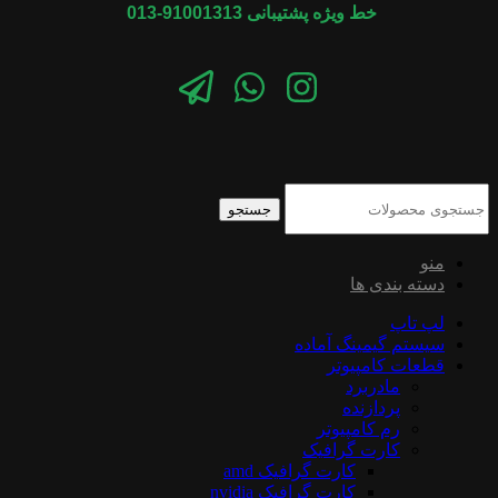
خط ویژه پشتیبانی 91001313-013
جستجو
منو
دسته بندی ها
لپ تاپ
سیستم گیمینگ آماده
قطعات کامپیوتر
مادربرد
پردازنده
رم کامپیوتر
کارت گرافیک
کارت گرافیک amd
کارت گرافیک nvidia