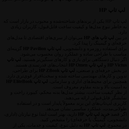
لپ تاپ HP
لپ تاپ HP یکی از برندهای شناخته‌شده و محبوب در بازار است که
به خاطر تنوع مدل‌ها و کیفیت ساخت قابل‌قبول، کاربران زیادی
دارد.
در بین
لپ تاپ های HP
می‌توان از سری‌های اقتصادی تا مدل‌های
حرفه‌ای و گیمینگ را پیدا کرد.
برای استفاده روزمره و دانشجویی،
لپ تاپ HP Pavilion
گزینه‌ای
مناسب با طراحی ساده و عملکرد روان محسوب می‌شود.
اگر دنبال دستگاهی برای بازی و کارهای سنگین‌تر هستید،
لپ تاپ
HP Victus
و
لپ تاپ HP Omen
انتخاب‌های قدرتمندی هستند.
در بخش حرفه‌ای و صنعتی،
لپ تاپ HP ZBook
برای طراحی،
تدوین و کارهای مهندسی ساخته شده و سخت‌افزار قوی‌تری دارد.
همچنین برای محیط‌های اداری و سازمانی،
لپ تاپ HP EliteBook
به امنیت بالا و بدنه مقاوم معروف است.
از نظر کیفیت ساخت، بیشتر مدل‌ها بدنه محکم، کیبورد راحت و
نمایشگر قابل‌قبولی ارائه می‌دهند.
کاربری لپ‌تاپ‌های این برند معمولاً پایدار است و در استفاده
طولانی‌مدت، عملکرد مناسبی نشان می‌دهد.
اگر قصد
خرید لپ تاپ HP
دارید، بهتر است ابتدا نوع نیازتان (اداری،
دانشجویی، گیمینگ یا حرفه‌ای) را مشخص کنید.
در مجموع،
لپ تاپ HP
به دلیل تنوع، کیفیت و خدمات، یکی از