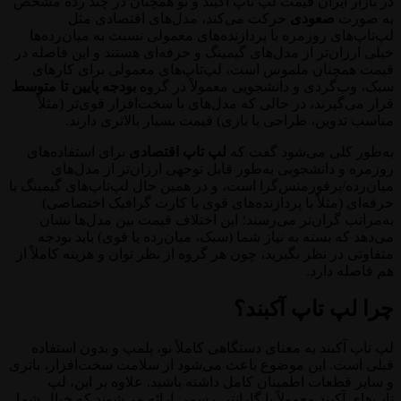
در بازار ایران قیمت لپ تاپ اکبند و نو همچنان در چند رده مشخص
به صورت
صعودی
حرکت می‌کند، مدل‌های اقتصادی مثل
لپ‌تاپ‌های روزمره با پردازنده‌های معمولی نسبت به میان‌رده‌ها
خیلی ارزان‌تر از مدل‌های گیمینگ و حرفه‌ای هستند و این فاصله در
قیمت همچنان ملموس است، لپ‌تاپ‌های معمولی برای کارهای
سبک، وب‌گردی و دانشجویی معمولاً در گروه
بودجه پایین تا متوسط
قرار می‌گیرند، در حالی که مدل‌های با سخت‌افزار قوی‌تر (مثلاً
مناسب تدوین، طراحی یا بازی) قیمت بسیار بالاتری دارند.
به‌طور کلی می‌شود گفت که
لپ تاپ اقتصادی
برای استفاده‌های
روزمره و دانشجویی به‌طور قابل توجهی ارزان‌تر از مدل‌های
میان‌رده/پرفورمنس‌گرا است، و در همین حال لپ‌تاپ‌های گیمینگ یا
حرفه‌ای (مثلاً با پردازنده‌های قوی یا کارت گرافیک اختصاصی)
به‌مراتب گران‌تر می‌رسند؛ این اختلاف قیمت بین مدل‌ها نشان
می‌دهد که بسته به نیاز شما (سبک، میان‌رده یا قوی) باید بودجه
متفاوتی در نظر بگیرید، چون هر گروه از نظر توان و هزینه کاملاً از
هم فاصله دارد.
چرا لپ تاپ آکبند؟
لپ تاپ آکبند به معنای دستگاهی کاملاً نو، پلمپ و بدون استفاده
قبلی است. این موضوع باعث می‌شود از سلامت سخت‌افزار، باتری
و سایر قطعات اطمینان کامل داشته باشید. علاوه بر این، لپ
تاپ‌های آکبند معمولاً با گارانتی رسمی ارائه می‌شوند که خیال شما