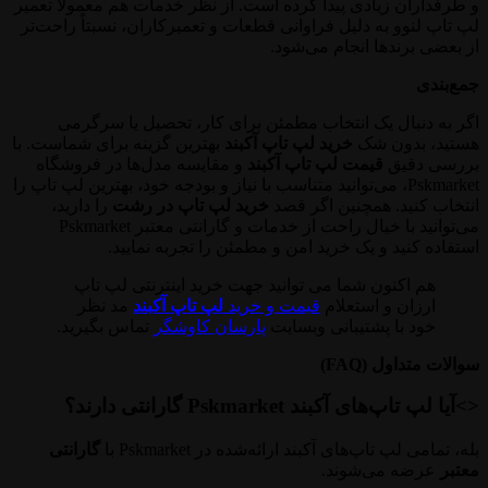
و طرفداران زیادی پیدا کرده است. از نظر خدمات هم معمولاً تعمیر
لپ تاپ لنوو به دلیل فراوانی قطعات و تعمیرکاران، نسبتاً راحت‌تر
از بعضی برندها انجام می‌شود.
جمع‌بندی
اگر به دنبال یک انتخاب مطمئن برای کار، تحصیل یا سرگرمی
هستید، بدون شک
خرید لپ تاپ آکبند
بهترین گزینه برای شماست. با
بررسی دقیق
قیمت لپ تاپ آکبند
و مقایسه مدل‌ها در فروشگاه
Pskmarket، می‌توانید متناسب با نیاز و بودجه خود، بهترین لپ تاپ را
انتخاب کنید. همچنین اگر قصد
خرید لپ تاپ در رشت
را دارید،
می‌توانید با خیال راحت از خدمات و گارانتی معتبر Pskmarket
استفاده کنید و یک خرید امن و مطمئن را تجربه نمایید.
هم اکنون شما می توانید جهت خرید اینترنتی لپ تاپ
ارزان و استعلام
قیمت و خرید
لپ تاپ آکبند
مد نظر
خود با پشتیبانی وبسایت
پارسان کاوشگر
تماس بگیرید.
سوالات متداول (FAQ)
<>آیا لپ تاپ‌های آکبند Pskmarket گارانتی دارند؟
بله، تمامی لپ تاپ‌های آکبند ارائه‌شده در Pskmarket با
گارانتی
معتبر
عرضه می‌شوند.