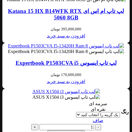
لپ تاپ ام اس ای Katana 15 HX B14WFK RTX
5060 8GB
395,000,000
تومان
افزودن به سبد خرید
لپ تاپ ایسوس Expertbook P1503CVA i5
170,000,000
تومان
افزودن به سبد خرید
سرمه ای
نقره ای
رنگ
صاف
+
-