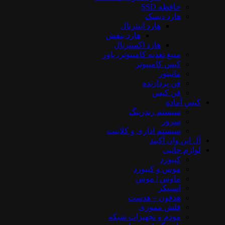
حافظه SSD
هارد دیسک
هارد اینترنال
هارد بنفش
هارد اکسترنال
منبع تغذیه کامپیوتر، پاور
کیس کامپیوتر
مانیتور
فن پردازنده
فن کیس
کیس آماده
سیستم رندرینگ
سرور
سیستم‌ اداری و کلاینت
آل این وان آکبند
لوازم جانبی
کیبورد
موس و کیبورد
ماوس | موس
اسپیکر
هدفون – هدست
فلش مموری
مودم و تجهیزات شبکه