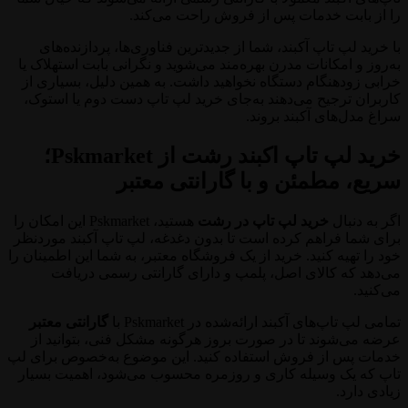
را از بابت خدمات پس از فروش راحت می‌کند.
با خرید لپ تاپ آکبند، شما از جدیدترین فناوری‌ها، پردازنده‌های
به‌روز و امکانات مدرن بهره‌مند می‌شوید و نگرانی بابت استهلاک یا
خرابی زودهنگام دستگاه نخواهید داشت. به همین دلیل، بسیاری از
کاربران ترجیح می‌دهند به‌جای خرید لپ تاپ دست دوم یا استوک،
سراغ مدل‌های آکبند بروند.
خرید لپ تاپ اکبند رشت از Pskmarket؛
سریع، مطمئن و با گارانتی معتبر
اگر به دنبال
خرید لپ تاپ در رشت
هستید، Pskmarket این امکان را
برای شما فراهم کرده است تا بدون دغدغه، لپ تاپ آکبند موردنظر
خود را تهیه کنید. خرید از یک فروشگاه معتبر، به شما این اطمینان را
می‌دهد که کالای اصل، پلمپ و دارای گارانتی رسمی دریافت
می‌کنید.
تمامی لپ تاپ‌های آکبند ارائه‌شده در Pskmarket با
گارانتی معتبر
عرضه می‌شوند تا در صورت بروز هرگونه مشکل فنی، بتوانید از
خدمات پس از فروش استفاده کنید. این موضوع به‌خصوص برای لپ
تاپ که یک وسیله کاری و روزمره محسوب می‌شود، اهمیت بسیار
زیادی دارد.