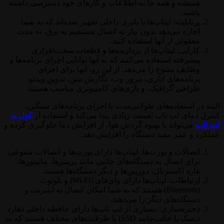
همیشه و همه جا به اطلاعات و کارهای خود دسترسی داشته
باشید.
پرتابلیته: لپتاپ‌ها با باتری داخلی تجهیز شده‌اند که به شما
اجازه می‌دهد بدون نیاز به اتصال مستقیم به برق، به مدت
معقولی از آنها استفاده کنید.
کارآیی: لپتاپ‌ها از پردازنده‌ها و قطعات سخت‌افزاری
پیشرفته استفاده می‌کنند که به آنها توانایی اجرای برنامه‌ها و
وظایف متنوع را می‌دهد. از این رو، آنها برای اجرای
برنامه‌های اداری، مرور وب، نگارش متن، تدوین ویدئو،
طراحی گرافیک، و بازی‌های کامپیوتری مناسب هستند.
البته در استفاده‌های طولانی‌مدت یا اجرای برنامه‌های سنگین،
کنترل دمای لپ تاپ اهمیت زیادی پیدا می‌کند و استفاده از
کول پد
لپ تاپ
می‌تواند با بهبود گردش هوا، از افزایش دما جلوگیری کرده و
عملکرد و عمر مفید دستگاه را افزایش دهد.
اتصالات و پورت‌ها: لپتاپ‌ها دارای پورت‌ها و اتصالات متنوعی
برای اتصال به دستگاه‌های جانبی مانند پرینترها، مانیتورها،
هارد اکسترنال، دوربین‌ها و دیگر دستگاه‌ها هستند.
ارتباطات: لپتاپ‌ها دارای وای‌فای (Wi-Fi) و بلوتوث
(Bluetooth) هستند که به شما امکان اتصال به اینترنت و
دستگاه‌های دیگر را می‌دهند.
ذخیره‌سازی: بسیاری از لپ تاپ‌ها دارای حافظه داخلی (هارد
دیسک یا حالت‌جامد SSD) با ظرفیت‌های مختلف هستند که به