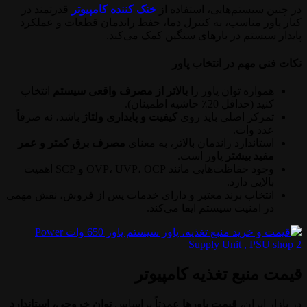
در چنین سیستم‌هایی، استفاده از
خنک کننده کامپیوتر
قدرتمند در
کنار پاور مناسب، به کنترل دما، حفظ راندمان قطعات و عملکرد
پایدار سیستم در بارهای سنگین کمک می‌کند.
نکات فنی مهم در انتخاب پاور
همواره توان پاور را
بالاتر از مصرف واقعی سیستم
انتخاب
کنید (حداقل 20٪ حاشیه اطمینان).
تمرکز اصلی باید روی
کیفیت و پایداری ولتاژ
باشد، نه صرفاً
عدد وات.
استاندارد راندمان بالاتر، به معنای
مصرف برق کمتر و عمر
مفید بیشتر
پاور است.
وجود حفاظت‌هایی مانند OVP، UVP، OCP و SCP اهمیت
بالایی دارد.
انتخاب برند معتبر و دارای خدمات پس از فروش، نقش مهمی
در امنیت سیستم ایفا می‌کند.
قیمت منبع تغذیه
کامپیوتر
در بازار ایران،
قیمت پاورها
عمدتاً براساس
توان خروجی، استاندارد