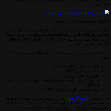
نوع کیس است.
3. انواع منبع تغذیه با توان خروجی
توان خروجی پاور بر حسب وات (W) بیان می‌شود و نشان‌دهنده
حداکثر توان قابل تأمین برای قطعات سیستم
است. پاورها معمولاً
در توان‌های متداولی مانند 400W، 500W، 650W، 750W، 850W و
بالاتر عرضه می‌شوند.
در انتخاب توان پاور کامپیوتر مناسب، باید موارد زیر در نظر گرفته
شود:
توان مصرفی پردازنده (CPU)
تعداد هاردها و SSDها
تجهیزات جانبی و فن‌ها
در نظر گرفتن حاشیه اطمینان (Headroom) برای پایداری و
ارتقا آینده
توان مصرفی کارت گرافیک (GPU)
در این میان،
کارت گرافیک
یکی از پرمصرف‌ترین قطعات سیستم
محسوب می‌شود و انتخاب پاور با توان و کیفیت متناسب با GPU،
نقش مهمی در پایداری و جلوگیری از افت عملکرد سیستم دارد.