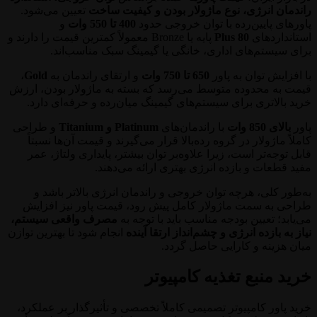
راندمان انرژی، نوع ماژولار بودن و کیفیت ساخت
تعیین می‌شود.
پاورهای پایین‌رده با توان خروجی حدود
400 تا 550 وات
و
استانداردهای
80 Plus
پایه یا Bronze معمولاً کمترین قیمت را دارند و
برای سیستم‌های اداری، خانگی یا گیمینگ سبک مناسب‌اند.
با افزایش توان به پاور
650 تا 750 وات
و ارتقای راندمان به
Gold
،
قیمت به محدوده متوسط می‌رسد که بسته به ماژولار بودن، ارزش
خرید بالاتری برای سیستم‌های گیمینگ میان‌رده و حرفه‌ای دارد.
پاور
بالای 850 وات
با راندمان‌های
Platinum و Titanium
و طراحی
کاملاً ماژولار در گروه رده‌بالا قرار می‌گیرند و قیمت آن‌ها نسبتاً
قابل توجه‌تر است، زیرا علاوه‌بر توان بیشتر، پایداری ولتاژ، عمر
مفید قطعات و بازده انرژی بهتری ارائه می‌دهند.
به‌طور کلی، هرچه توان خروجی و راندمان انرژی بالاتر باشد و
طراحی به سمت ماژولار کامل پیش رود، قیمت پاور نیز افزایش
می‌یابد؛ تعیین بودجه مناسب باید با توجه به
مصرف واقعی سیستم،
نیاز به بازده انرژی و چشم‌انداز ارتقا آینده
انجام شود تا بهترین توازن
میان هزینه و کارایی حاصل گردد.
خرید منبع تغذیه کامپیوتر
خرید پاور کامپیوتر تصمیمی کاملاً تخصصی و تأثیرگذار بر عملکرد،