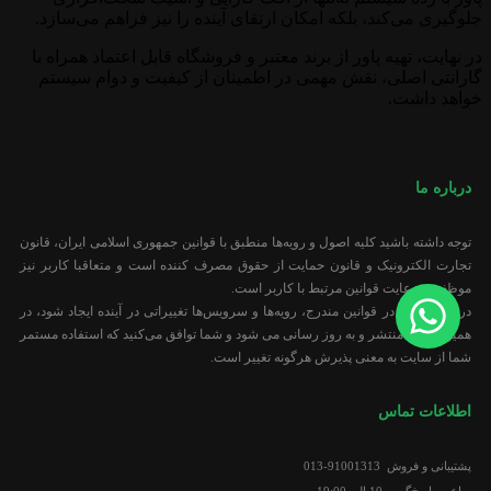
جلوگیری می‌کند، بلکه امکان ارتقای آینده را نیز فراهم می‌سازد.
در نهایت، تهیه پاور از برند معتبر و فروشگاه قابل اعتماد همراه با
گارانتی اصلی، نقش مهمی در اطمینان از کیفیت و دوام سیستم
خواهد داشت.
درباره ما
توجه داشته باشید کلیه اصول و رویه‏‌ها منطبق با قوانین جمهوری اسلامی ایران، قانون
تجارت الکترونیک و قانون حمایت از حقوق مصرف کننده است و متعاقبا کاربر نیز
موظف به رعایت قوانین مرتبط با کاربر است.
در صورتی که در قوانین مندرج، رویه‏‌ها و سرویس‏‌ها تغییراتی در آینده ایجاد شود، در
همین صفحه منتشر و به روز رسانی می شود و شما توافق می‏‌کنید که استفاده مستمر
شما از سایت به معنی پذیرش هرگونه تغییر است.
اطلاعات تماس
پشتیبانی و فروش 91001313-013
ساعت پاسخ‌گویی 10 الی 19:00