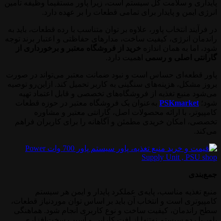
پایداری و سلامت کل سیستم است، زیرا پاور مستقیماً وظیفه تأمین
انرژی ایمن و پایدار برای تمامی قطعات را بر عهده دارد.
در فرآیند انتخاب پاور، علاوه بر توان متناسب با رده قطعات، باید به
راندمان انرژی، کیفیت ساخت، مدارهای حفاظتی و اعتبار برند توجه
شود، اما به همان اندازه
خرید از فروشگاه معتبر و برخورداری از
گارانتی اصلی و رسمی
اهمیت دارد.
پاور قطعه‌ای حساس است و نبود ضمانت معتبر می‌تواند در صورت
بروز مشکل، هزینه‌های سنگینی به کاربر تحمیل کند. ازاین‌رو توصیه
می‌شود منبع تغذیه از فروشگاه‌های تخصصی و قابل اعتماد تهیه
شود؛
PSKmarket
به‌عنوان یک فروشگاه معتبر در حوزه قطعات
کامپیوتر، با ارائه محصولات اصل، گارانتی معتبر و مشاوره
تخصصی، امکان خریدی مطمئن و آگاهانه را برای کاربران فراهم
می‌کند.
جمع‌بندی
منبع تغذیه مناسب، پایه‌ی عملکرد پایدار و ایمن هر سیستم
کامپیوتری است و انتخاب آن باید بر اساس توان موردنیاز قطعات،
سطح راندمان، کیفیت ساخت و نوع کاربری انجام شود. هماهنگی
پاور با رده سیستم نه‌تنها از افت کارایی و آسیب سخت‌افزاری