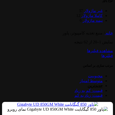
نوع پاور
غیر ماژولار
37
کاملا ماژولار
12
نیمه ماژولار
6
خانه
/
منبع تغذیه کامپیوتر، پاور
نمایش 1–20 از 62 نتیجه
مشاهده فیلترها
فیلترها
مرتب سازی بر اساس
محبوبیت
متوسط امتیاز
جدیدترین
قیمت: کم به زیاد
قیمت: زیاد به کم