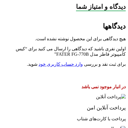
ATX PS2
پاور قابل نصب
دیدگاه و امتیاز شما
میکروفون
ورودی میکروفون
دیدگاهها
Mid-Tower
فرم فاکتور
قابلیت‌های کیس
ورودی میکروفون
هیچ دیدگاهی برای این محصول نوشته نشده است.
اولین نفری باشید که دیدگاهی را ارسال می کنید برای “کیس
سینی درایو 3.5 اینچی
2 تا
کامپیوتر فاطر مدل FATER FG-770B”
قابلیت‌های بصری
چشمی
برای ثبت نقد و بررسی
وارد حساب کاربری خود
شوید.
USB Type-C
درگاه‌های ارتباطی
at_ik-edd-filtr-plimri-ba-
مشخصات تکمیلی
در انبار موجود نمی باشد
تعداد جایگاه فن
9 عدد
فن نصب شده
4 عدد
پرداخت آنلاین امن
پورت USB 3.0
یک عدد
پرداخت با کارت‌های شتاب
پورت USB 2.0
یک عدد