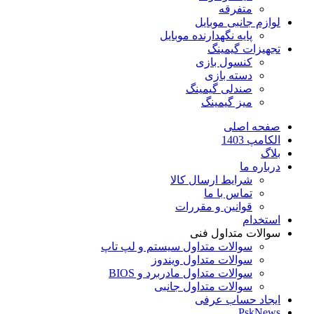
متفرقه
لوازم جانبی موبایل
پایه نگهدارنده موبایل
تجهیزات گیمینگ
کنسول بازی
دسته بازی
صندلی گیمینگ
میز گیمینگ
صفحه اصلی
الکامپ 1403
بلاگ
درباره ما
شرایط ارسال کالا
تماس با ما
قوانین و مقررات
استخدام
سوالات متداول فنی
سوالات متداول سیستم و لپ تاپ
سوالات متداول ویندوز
سوالات متداول مادربرد و BIOS
سوالات متداول جانبی
ایجاد حساب عرفی
PskNews