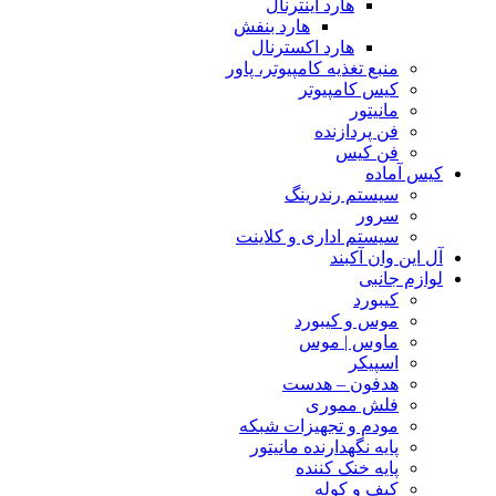
هارد اینترنال
هارد بنفش
هارد اکسترنال
منبع تغذیه کامپیوتر، پاور
کیس کامپیوتر
مانیتور
فن پردازنده
فن کیس
کیس آماده
سیستم رندرینگ
سرور
سیستم‌ اداری و کلاینت
آل این وان آکبند
لوازم جانبی
کیبورد
موس و کیبورد
ماوس | موس
اسپیکر
هدفون – هدست
فلش مموری
مودم و تجهیزات شبکه
پایه نگهدارنده مانیتور
پایه خنک کننده
کیف و کوله