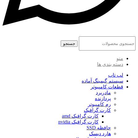
جستجو
منو
دسته بندی ها
لپ تاپ
سیستم گیمینگ آماده
قطعات کامپیوتر
مادربرد
پردازنده
رم کامپیوتر
کارت گرافیک
کارت گرافیک amd
کارت گرافیک nvidia
حافظه SSD
هارد دیسک