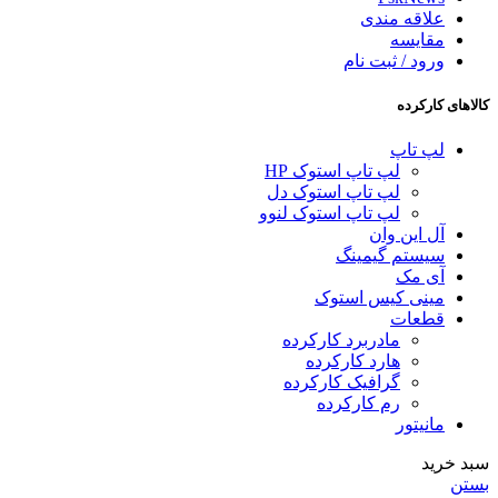
علاقه مندی
مقایسه
ورود / ثبت نام
کالاهای کارکرده
لپ تاپ
لپ تاپ استوک HP
لپ تاپ استوک دل
لپ تاپ استوک لنوو
آل این وان
سیستم گیمینگ
آی مک
مینی کیس استوک
قطعات
مادربرد کارکرده
هارد کارکرده
گرافیک کارکرده
رم کارکرده
مانیتور
سبد خرید
بستن