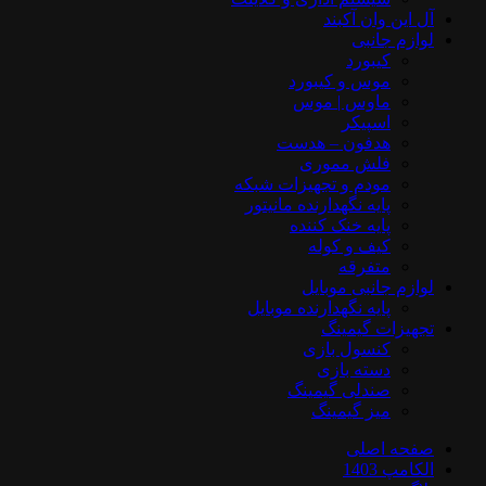
آل این وان آکبند
لوازم جانبی
کیبورد
موس و کیبورد
ماوس | موس
اسپیکر
هدفون – هدست
فلش مموری
مودم و تجهیزات شبکه
پایه نگهدارنده مانیتور
پایه خنک کننده
کیف و کوله
متفرقه
لوازم جانبی موبایل
پایه نگهدارنده موبایل
تجهیزات گیمینگ
کنسول بازی
دسته بازی
صندلی گیمینگ
میز گیمینگ
صفحه اصلی
الکامپ 1403