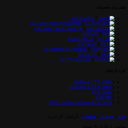
فیلتر برند محصولات
ASUS
ASUS
7
GAINWARD
GAINWARD
1
GIGABYTE
GIGABYTE
5
MSI
MSI
3
PALIT
PALIT
2
PNY
PNY
2
SAPPHIRE
SAPPHIRE
2
XFX
XFX
5
ZOTAC
ZOTAC
1
کارت گرافیک
GeForce GTX 1060
1
GEFORCE RTX 3060
3
RTX 3080
2
RX6700
1
TUF Gaming GeForce RTX 3070
1
خانه
/
جعبه باز
/
قطعات
/
گرافیک کارکرده
نمایش 1–20 از 30 نتیجه