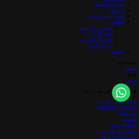
سیستم گیمینگ
آی مک
مینی کیس استوک
قطعات
مادربرد کارکرده
هارد کارکرده
گرافیک کارکرده
رم کارکرده
مانیتور
سبد خرید
بستن
ورود
بستن
هنوز حساب کاربری ندارید؟
ایجاد حساب کاربری
Instagram
Telegram
فروشگاه
فیلترها
0
علاقه مندی
0
محصول
سبد خرید
حساب کاربری من