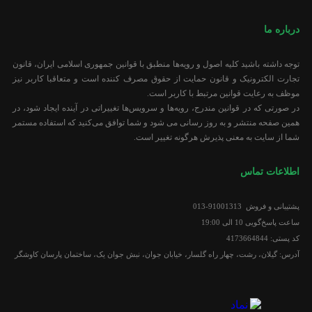
درباره ما
توجه داشته باشید کلیه اصول و رویه‏‌ها منطبق با قوانین جمهوری اسلامی ایران، قانون
تجارت الکترونیک و قانون حمایت از حقوق مصرف کننده است و متعاقبا کاربر نیز
موظف به رعایت قوانین مرتبط با کاربر است.
در صورتی که در قوانین مندرج، رویه‏‌ها و سرویس‏‌ها تغییراتی در آینده ایجاد شود، در
همین صفحه منتشر و به روز رسانی می شود و شما توافق می‏‌کنید که استفاده مستمر
شما از سایت به معنی پذیرش هرگونه تغییر است.
اطلاعات تماس
پشتیبانی و فروش 91001313-013
ساعت پاسخ‌گویی 10 الی 19:00
کد پستی: 4173664844
آدرس: گیلان، رشت، چهار راه گلسار، خیابان جوان، نبش جوان یک، ساختمان پارسان کاوشگر