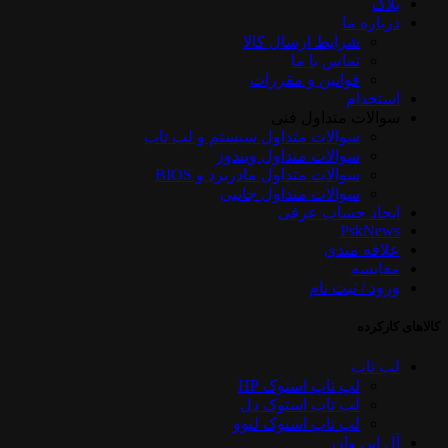
بلاگ
درباره ما
شرایط ارسال کالا
تماس با ما
قوانین و مقررات
استخدام
سوالات متداول فنی
سوالات متداول سیستم و لپ تاپ
سوالات متداول ویندوز
سوالات متداول مادربرد و BIOS
سوالات متداول جانبی
ایجاد حساب عرفی
PskNews
علاقه مندی
مقایسه
ورود / ثبت نام
کالاهای کارکرده
لپ تاپ
لپ تاپ استوک HP
لپ تاپ استوک دل
لپ تاپ استوک لنوو
آل این وان