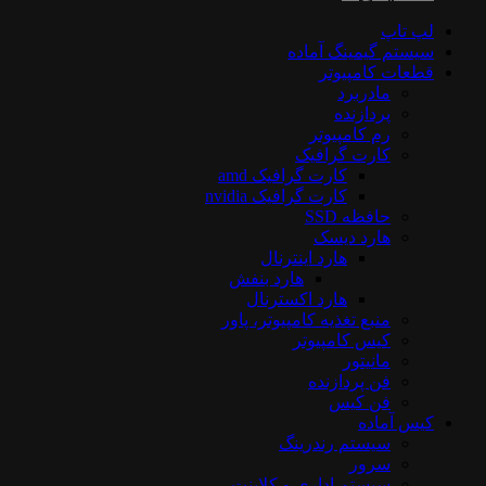
لپ تاپ
سیستم گیمینگ آماده
قطعات کامپیوتر
مادربرد
پردازنده
رم کامپیوتر
کارت گرافیک
کارت گرافیک amd
کارت گرافیک nvidia
حافظه SSD
هارد دیسک
هارد اینترنال
هارد بنفش
هارد اکسترنال
منبع تغذیه کامپیوتر، پاور
کیس کامپیوتر
مانیتور
فن پردازنده
فن کیس
کیس آماده
سیستم رندرینگ
سرور
سیستم‌ اداری و کلاینت