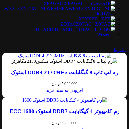
SEAGATE
SEAGATE
2
WESTERN DIGITAL
WESTERN
DIGITAL
1
XFX
XFX
5
ZOTAC
ZOTAC
1
HITACHI
HITACHI
3
Western
1
فیلترها
رم لپ تاپ 8 گیگابایت DDR4 2133MHz استوک
7,900,000
تومان
افزودن به سبد خرید
رم کامپیوتر 4 گیگابایت DDR3 استوک 1600 ECC
3,200,000
تومان