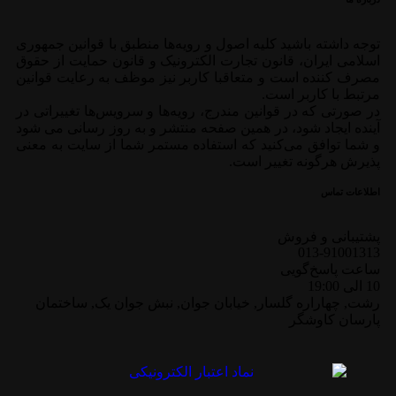
توجه داشته باشید کلیه اصول و رویه‏‌ها منطبق با قوانین جمهوری
اسلامی ایران، قانون تجارت الکترونیک و قانون حمایت از حقوق
مصرف کننده است و متعاقبا کاربر نیز موظف به رعایت قوانین
مرتبط با کاربر است.
در صورتی که در قوانین مندرج، رویه‏‌ها و سرویس‏‌ها تغییراتی در
آینده ایجاد شود، در همین صفحه منتشر و به روز رسانی می شود
و شما توافق می‏‌کنید که استفاده مستمر شما از سایت به معنی
پذیرش هرگونه تغییر است.
اطلاعات تماس
پشتیبانی و فروش
013-91001313
ساعت پاسخ‌گویی
10 الی 19:00
رشت, چهاراره گلسار, خیابان جوان, نبش جوان یک, ساختمان
پارسان کاوشگر