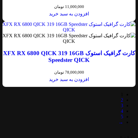
11,000,000
تومان
افزودن به سبد خرید
کارت گرافیک استوک XFX RX 6800 QICK 319 16GB
Speedster QICK
78,000,000
تومان
افزودن به سبد خرید
1
2
3
4
5
→
درباره ما