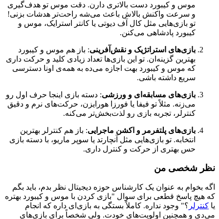
موس و کیبورد دست بالاتری دارن. دقت موس تو هدف‌گیری
و سرعت واکنش بالاش باعث می‌شه راحت‌تر هدشات بزنی!
تو بازی‌هایی مثل کال آف دیوتی یا کانتر استرایک، موس و
کیبورد پادشاهی می‌کنن.
بازی‌های استراتژیک و نقش‌آفرینی
: باز هم موس و کیبورد
بهترین گزینه‌ان. تو این بازی‌ها تعداد زیادی کلید و حرکت داری
که موس و کیبورد بهت اجازه می‌ده به همه‌ی اونا دسترسی
سریع داشته باشی.
بازی‌های مسابقه‌ای و ورزشی
: دسته بازی اینجا حرف اول رو
می‌زنه. مثلاً تو فیفا یا فورزا هورایزن، حرکت‌های نرم و دقیق
کنترلر، تجربه بازی رو لذت‌بخش‌تر می‌کنه.
بازی‌های پلتفرمر و اکشن ماجرایی
: باز هم کنترلر بهترین
انتخابه. تو بازی‌هایی مثل آنچارتد یا سوپر ماریو، با دسته بازی
حس بهتری از حرکت و کنترل داری.
نظر شخصی من
اگه بخوام به عنوان یک کارشناس حوزه دیجیتال نظر بدم، باید بگم
که هیچ پاسخ قطعی برای سوال "بازی کردن با موس و کیبورد بهتره
یا
کنترلر
؟" وجود نداره. کاملاً بستگی به بازی‌ای داره که انجام
می‌دی و همچنین اولویت‌های خودت. ولی شخصاً برای بازی‌های