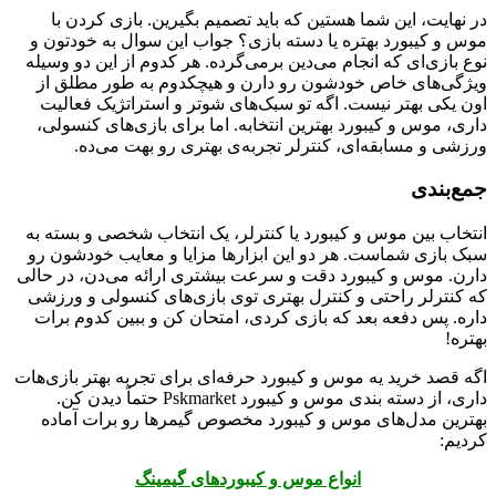
در نهایت، این شما هستین که باید تصمیم بگیرین. بازی کردن با
موس و کیبورد بهتره یا دسته بازی؟ جواب این سوال به خودتون و
نوع بازی‌ای که انجام می‌دین برمی‌گرده. هر کدوم از این دو وسیله
ویژگی‌های خاص خودشون رو دارن و هیچکدوم به طور مطلق از
اون یکی بهتر نیست. اگه تو سبک‌های شوتر و استراتژیک فعالیت
داری، موس و کیبورد بهترین انتخابه. اما برای بازی‌های کنسولی،
ورزشی و مسابقه‌ای، کنترلر تجربه‌ی بهتری رو بهت می‌ده.
جمع‌بندی
انتخاب بین موس و کیبورد یا کنترلر، یک انتخاب شخصی و بسته به
سبک بازی شماست. هر دو این ابزارها مزایا و معایب خودشون رو
دارن. موس و کیبورد دقت و سرعت بیشتری ارائه می‌دن، در حالی
که کنترلر راحتی و کنترل بهتری توی بازی‌های کنسولی و ورزشی
داره. پس دفعه بعد که بازی کردی، امتحان کن و ببین کدوم برات
بهتره!
اگه قصد خرید یه موس و کیبورد حرفه‌ای برای تجربه بهتر بازی‌هات
داری، از دسته بندی موس و کیبورد Pskmarket حتماً دیدن کن.
بهترین مدل‌های موس و کیبورد مخصوص گیمرها رو برات آماده
کردیم:
انواع موس و کیبوردهای گیمینگ