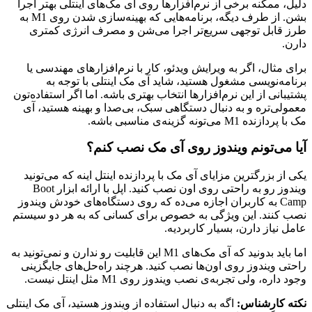
دلیل، ممکنه برخی از نرم‌افزارها روی آی مک‌های اینتلی بهتر اجرا
بشن. از طرف دیگه، برنامه‌هایی که بهینه‌سازی شدن روی M1 به
طرز قابل توجهی سریع‌تر اجرا می‌شن و مصرف انرژی کمتری
دارن.
برای مثال، اگر به ویرایش ویدئو، کار با نرم‌افزارهای مهندسی یا
برنامه‌نویسی مشغول هستید، شاید آی مک اینتلی با توجه به
پشتیبانی از این نرم‌افزارها انتخاب بهتری باشه. اما اگر استفاده‌تون
معمولی‌تره و به دنبال دستگاهی سبک، بی‌صدا و بهینه هستید، آی
مک با پردازنده M1 می‌تونه گزینه‌ی مناسبی باشه.
آیا می‌تونم ویندوز روی آی مک نصب کنم؟
یکی از بزرگترین مزایای آی مک با پردازنده اینتل اینه که می‌تونید
ویندوز رو به راحتی روی اون نصب کنید. اپل با ارائه ابزار Boot
Camp به کاربران اجازه می‌ده که روی دستگاه‌های خودش ویندوز
نصب کنند. این ویژگی به خصوص برای کسانی که به هر دو سیستم
عامل نیاز دارن، بسیار کاربردیه.
اما باید بدونید که آی مک‌های M1 این قابلیت رو ندارن و نمی‌تونید به
راحتی ویندوز روی اون‌ها نصب کنید. هرچند راه‌حل‌های جایگزینی
وجود داره، ولی تجربه‌ی نصب ویندوز روی M1 مثل اینتل نیست.
نکته کارشناس:
اگه به دنبال استفاده از ویندوز هستید، آی مک اینتلی