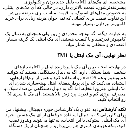
مشخصه. آی مک‌های M1 به دلیل جدید بودن و تکنولوژی
پیشرفته‌ترشون، قیمت بالاتری دارن. در حالی که آی مک‌های اینتلی،
به خصوص مدل‌های استوک، به قیمت مناسب‌تری عرضه می‌شن.
این تفاوت قیمت برای کسانی که نمی‌خوان هزینه زیادی برای خرید
کامپیوتر بپردازن، بسیار مهمه.
به عبارت دیگه، اگه بودجه محدودی دارین ولی همچنان به دنبال یک
کامپیوتر قدرتمند و با کیفیت هستید، آی مک اینتلی یک گزینه بسیار
اقتصادی و منطقی به شمار میاد.
نظر نهایی: آی مک اینتل یا M1؟
در نهایت، انتخاب بین آی مک با پردازنده اینتل و M1 به نیازهای
شخصی شما بستگی داره. اگه به دنبال دستگاهی هستید که بتوانید
هم ویندوز و هم macOS رو استفاده کنید و هنوز از نرم‌افزارهایی
استفاده می‌کنید که برای پردازنده‌های اینتل بهینه‌سازی شدن، آی
مک اینتلی بهترین انتخابه. اما اگه به دنبال دستگاهی بی‌صدا، سبک، با
مصرف انرژی کم و قدرت پردازش بالا هستید، آی مک با سری M
رو انتخاب کنید.
نکته کارشناس:
به عنوان یک کارشناس حوزه دیجیتال، پیشنهاد من
برای کاربرانی که به دنبال استفاده حرفه‌ای از آی مک هستن، خرید
آی مک اینتلی استوکه. با این انتخاب، نه تنها می‌تونید ویندوز نصب
کنید، بلکه هزینه‌ی کمتری هم می‌پردازید و همچنان از یک دستگاه