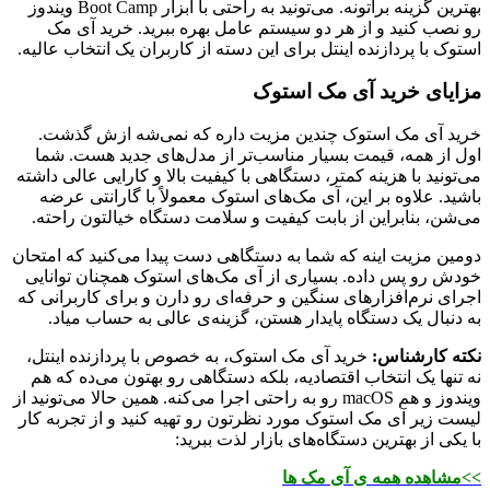
بهترین گزینه براتونه. می‌تونید به راحتی با ابزار Boot Camp ویندوز
رو نصب کنید و از هر دو سیستم عامل بهره ببرید. خرید آی مک
استوک با پردازنده اینتل برای این دسته از کاربران یک انتخاب عالیه.
مزایای خرید آی مک استوک
خرید آی مک استوک چندین مزیت داره که نمی‌شه ازش گذشت.
اول از همه، قیمت بسیار مناسب‌تر از مدل‌های جدید هست. شما
می‌تونید با هزینه کمتر، دستگاهی با کیفیت بالا و کارایی عالی داشته
باشید. علاوه بر این، آی مک‌های استوک معمولاً با گارانتی عرضه
می‌شن، بنابراین از بابت کیفیت و سلامت دستگاه خیالتون راحته.
دومین مزیت اینه که شما به دستگاهی دست پیدا می‌کنید که امتحان
خودش رو پس داده. بسیاری از آی مک‌های استوک همچنان توانایی
اجرای نرم‌افزارهای سنگین و حرفه‌ای رو دارن و برای کاربرانی که
به دنبال یک دستگاه پایدار هستن، گزینه‌ی عالی به حساب میاد.
نکته کارشناس:
خرید آی مک استوک، به خصوص با پردازنده اینتل،
نه تنها یک انتخاب اقتصادیه، بلکه دستگاهی رو بهتون می‌ده که هم
ویندوز و هم macOS رو به راحتی اجرا می‌کنه. همین حالا می‌تونید از
لیست زیر آی مک استوک مورد نظرتون رو تهیه کنید و از تجربه کار
با یکی از بهترین دستگاه‌های بازار لذت ببرید:
>>مشاهده همه ی آی مک ها