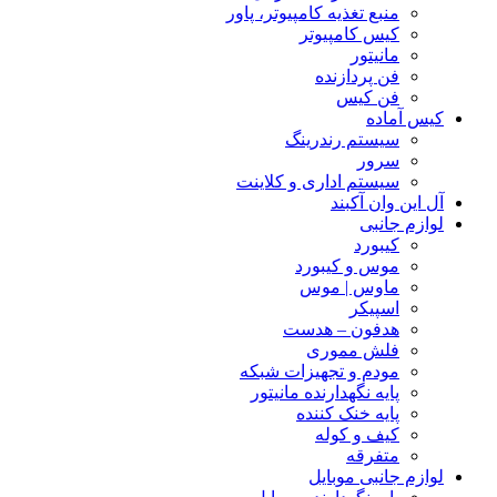
منبع تغذیه کامپیوتر، پاور
کیس کامپیوتر
مانیتور
فن پردازنده
فن کیس
کیس آماده
سیستم رندرینگ
سرور
سیستم‌ اداری و کلاینت
آل این وان آکبند
لوازم جانبی
کیبورد
موس و کیبورد
ماوس | موس
اسپیکر
هدفون – هدست
فلش مموری
مودم و تجهیزات شبکه
پایه نگهدارنده مانیتور
پایه خنک کننده
کیف و کوله
متفرقه
لوازم جانبی موبایل