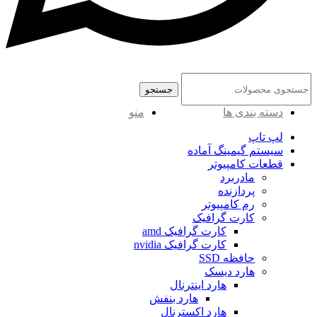
جستجو
دسته بندی ها
منو
لپ تاپ
سیستم گیمینگ آماده
قطعات کامپیوتر
مادربرد
پردازنده
رم کامپیوتر
کارت گرافیک
کارت گرافیک amd
کارت گرافیک nvidia
حافظه SSD
هارد دیسک
هارد اینترنال
هارد بنفش
هارد اکسترنال