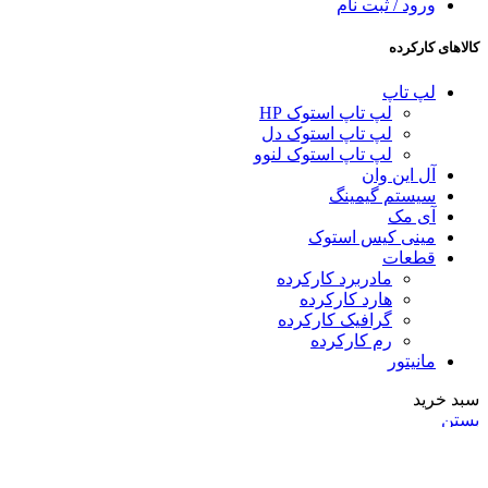
ورود / ثبت نام
کالاهای کارکرده
لپ تاپ
لپ تاپ استوک HP
لپ تاپ استوک دل
لپ تاپ استوک لنوو
آل این وان
سیستم گیمینگ
آی مک
مینی کیس استوک
قطعات
مادربرد کارکرده
هارد کارکرده
گرافیک کارکرده
رم کارکرده
مانیتور
سبد خرید
بستن
ورود
بستن