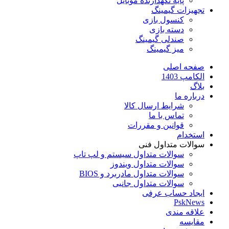
پایه نگهدارنده موبایل
تجهیزات گیمینگ
کنسول بازی
دسته بازی
صندلی گیمینگ
میز گیمینگ
صفحه اصلی
الکامپ 1403
بلاگ
درباره ما
شرایط ارسال کالا
تماس با ما
قوانین و مقررات
استخدام
سوالات متداول فنی
سوالات متداول سیستم و لپ تاپ
سوالات متداول ویندوز
سوالات متداول مادربرد و BIOS
سوالات متداول جانبی
ایجاد حساب عرفی
PskNews
علاقه مندی
مقایسه