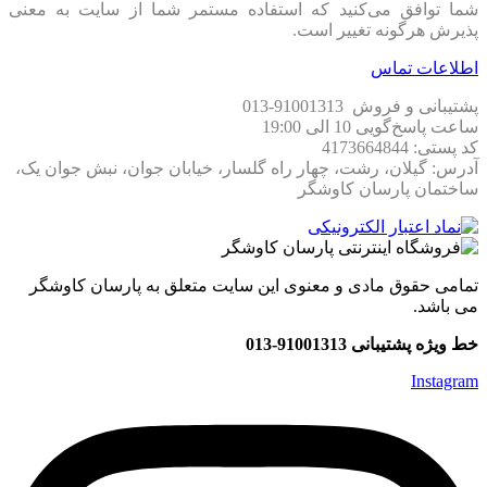
شما توافق می‏‌کنید که استفاده مستمر شما از سایت به معنی
پذیرش هرگونه تغییر است.
اطلاعات تماس
پشتیبانی و فروش 91001313-013
ساعت پاسخ‌گویی 10 الی 19:00
کد پستی: 4173664844
آدرس: گیلان، رشت، چهار راه گلسار، خیابان جوان، نبش جوان یک،
ساختمان پارسان کاوشگر
تمامی حقوق مادی و معنوی این سایت متعلق به پارسان کاوشگر
می باشد.
خط ویژه پشتیبانی 91001313-013
Instagram