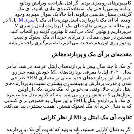
کامپیوترهای رومیزی بوده. اگر اهل طراحی، ویرایش ویدئو،
برنامه‌نویسی یا حتی یک استفاده‌کننده‌ی عادی باشید، آی مک
گزینه‌ی بسیار مناسبی براتونه. اما حالا یک سوال مهم به وجود
اومده: آیا آی مک با پردازنده اینتل بهتره یا آی مک با
سری M
اپل؟ در
این مقاله به بررسی تفاوت آی مک با پردازنده اینتل و سری M
می‌پردازیم و بهتون کمک می‌کنیم تا بهترین گزینه رو انتخاب کنید.
همچنین در طول مقاله، از مزایای خرید آی مک استوک و نصب
ویندوز روی اون هم صحبت می‌کنیم تا تصمیم‌گیری راحت‌تر بشه.
مقدمه‌ای بر آی مک و پردازنده‌هاش
آی مک تا چند سال پیش با پردازنده‌های اینتل عرضه می‌شد. اما در
سال ۲۰۲۰، اپل با معرفی پردازنده‌های M1 خودش همه چیز رو
تغییر داد. این پردازنده‌های جدید مبتنی بر معماری ARM طراحی
شدن و قدرت پردازش و بهینه‌سازی بیشتری نسبت به پردازنده‌های
اینتل دارن. حالا، وقتی می‌خواین آی مک بخرید، یکی از اولین
سوال‌هایی که باهاش روبرو می‌شید اینه که کدوم مدل مناسب‌تره:
آی مک با پردازنده اینتل یا M1؟ و این سوال به خصوص برای کسانی
که به دنبال خرید آی مک استوک هستن، اهمیت بیشتری پیدا می‌کنه.
تفاوت آی مک اینتل و M1 از نظر کارایی
اگر به دنبال کارایی هستید، باید بدونید که تفاوت آی مک با پردازنده