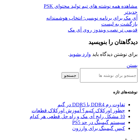
مشاهده همه نوشته های تیم تولید محتوای PSK
جدیدتر
آی مک برای برنامه نویسی: انتخاب هوشمندانه
بازگشت به لیست
قدیمی تر
نصب ویندوز روی آی مک
دیدگاهتان را بنویسید
برای نوشتن دیدگاه باید
وارد بشوید
.
بستن
جستجو
نوشته‌های تازه
تفاوت رم DDR4 با DDR5 در گیم
چطور اورکلاک کنیم؟ آموزش اورکلاک قطعات
10 مشکل رایج آی مک و راه حل قطعی هر کدام
سیستم گیمینگ در حد PS5
کیس گیمینگ برای وارزون