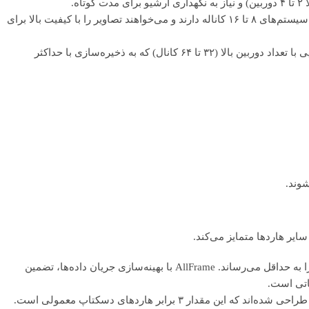
ه.
محبوب‌ترین ظرفیت‌ها برای کسب‌وکارهای متوسط، مجتمع‌های مسکونی و کاربرانی که سیستم‌های ۸ تا ۱۶ کاناله دارند و می‌خواهند تصاویر را با کیفیت بالا برای
گزینه‌های حرفه‌ای برای پروژه‌های بزرگ سازمانی، انبارها، کارخانجات و مکان‌هایی با تعداد دوربین بالا (۳۲ تا ۶۴ کانال) که به ذخیره‌سازی با حداکثر
شوند.
ایر هاردها متمایز می‌کند.
این فناوری هوشمند، خطاهای پخش ویدئو و از دست رفتن فریم‌ها (Frame Drop) را به حداقل می‌رساند. AllFrame با بهینه‌سازی جریان داده‌ها، تضمین
اتی است.
هاردهای بنفش برای تحمل بار کاری سنگین (Workload Rate) تا ۱۸۰ ترابایت در سال طراحی شده‌اند که این مقدار ۳ برابر هاردهای دسکتاپ معمولی است.