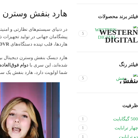
هارد بنفش وسترن دی
فیلتر برند محصولات
در دنیای سیستم‌های نظارتی و امنیتی
WESTERN
5
پیشگامان جهانی در تولید تجهیزات 
DIGITAL
هاردها، قلب تپنده دستگاه‌های
DVR
فیلتر رنگ
شده‌اند، این سری با
دوام فوق‌العاده 
شما اولویت دارد، هارد بنفش یک سر
بنفش
5
ظرفیت
500 گیگابایت
1
چهار ترابایت
1
دو ترابایت
1