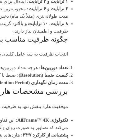
۱ ترابایت و ۲ ترابایت:
ایده‌آل برای سیستم‌های
۴ ترابایت و ۶ ترابایت:
مدت طولانی‌تری (مثلاً یک ماه) ذخیره
۸ ترابایت، ۱۰ ترابایت و بالاتر:
ظرفیت و اطمینان نیاز دارند.
چگونه ظرفیت مناسب برای
انتخاب ظرفیت به سه عامل کلیدی ب
تعداد دوربین‌ها:
هرچه تعداد دوربین‌ها
کیفیت ضبط (Resolution):
ضبط با کیفیت 4K فضای بسیار بیشتری نسبت به
مدت زمان نگهداری (Retention Period):
بررسی مشخصات هارد
موفقیت هارد بنفش تنها به ظرفیت بال
تکنولوژی AllFrame™ 4K:
می‌کند که تصاویر به صورت روان و 
Instagram
پشتیبانی از کارکرد ۲۴/۷: