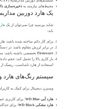
سیستم‌های دوربین مداربسته (
CTV):
محیط‌های نیازمند به
ذخیره‌سازی دا
یک هارد دوربین مداربس
شاید بپرسید چرا نمی‌توان از یک
هارد
باید:
برای کار دائم ساخته شده باشد: هاردهای دسکتاپ برای ۸ ساعت کار 
در برابر لرزش مقاوم باشد: در دستگاه‌های NVR که چندین هارد کنار هم کار می‌کنند، لرزش امری عادی است. هارد بنفش برای مقاومت در
Firmware
تخصصی داشته باشد: سیست
بار کاری بالا را تحمل کند: حجم داده
استفاده از هارد نامناسب، ریسک از د
سیستم رنگ‌های هارد و
وسترن دیجیتال برای کمک به کاربرا
هارد آبی WD Blue
: برای کاربری ع
هارد مشکی WD Black
: برای حداکثر کارایی (Performance)؛ مناسب گیمینگ، 