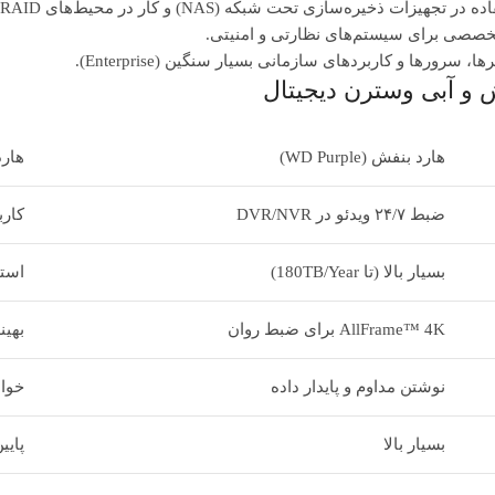
یزات ذخیره‌سازی تحت شبکه (NAS) و کار در محیط‌های RAID.
 تخصصی برای سیستم‌های نظارتی و امنیتی.
ا، سرورها و کاربردهای سازمانی بسیار سنگین (Enterprise).
ش و آبی وسترن دیجیتال
هارد بنفش (WD Purple)
هارد آب
ضبط ۲۴/۷ ویدئو در DVR/NVR
کارب
بسیار بالا (تا 180TB/Year)
استاند
AllFrame™ 4K برای ضبط روان
بهین
نوشتن مداوم و پایدار داده
خوان
بسیار بالا
پایی