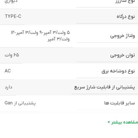
نوع شارژر
دیواری
نوع درگاه
TYPE-C
۵ ولت/۳ آمپر-۹ ولت/۳ آمپر-۱۲
ولتاژ خروجی
ولت/۳ آمپر
توان خروجی
۶۵ وات
نوع دوشاخه برق
AC
پشتیبانی از قابلیت شارژ سریع
دارد
سایر قابلیت ها
پشتیبانی از Gan
ابعاد
۱۲ × ۳ × ۳.۵ سانتی‌متر
مشاهده بیشتر >
برند
AXTROM