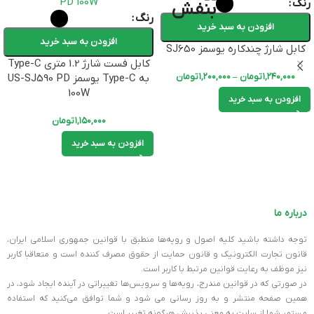
رنگ
رنگ
افزودن به سبد خرید
افزودن به سبد خرید
کابل شارژ چندکاره یوسمز SJ650
کابل فست شارژ 1.2 متری Type-C
۱,۲۴۰,۰۰۰
تومان
–
۱,۲۰۰,۰۰۰
تومان
به Type-C یوسمز US-SJ590 PD
100W
افزودن به سبد خرید
۱,۱۵۰,۰۰۰
تومان
افزودن به سبد خرید
درباره ما
توجه داشته باشید کلیه اصول و رویه‏‌ها منطبق با قوانین جمهوری اسلامی ایران،
قانون تجارت الکترونیک و قانون حمایت از حقوق مصرف کننده است و متعاقبا کاربر
نیز موظف به رعایت قوانین مرتبط با کاربر است.
در صورتی که در قوانین مندرج، رویه‏‌ها و سرویس‏‌ها تغییراتی در آینده ایجاد شود، در
همین صفحه منتشر و به روز رسانی می شود و شما توافق می‏‌کنید که استفاده
مستمر شما از سایت به معنی پذیرش هرگونه تغییر است.