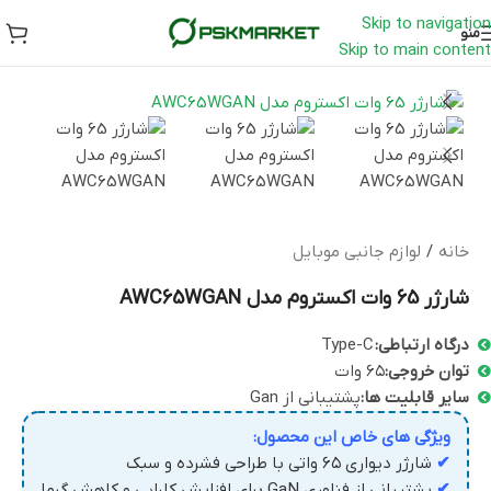
Skip to navigation
منو
Skip to main content
خانه
/
لوازم جانبی موبایل
شارژر 65 وات اکستروم مدل AWC65WGAN
درگاه ارتباطی:
Type-C
توان خروجی:
۶۵ وات
سایر قابلیت ها:
پشتیبانی از Gan
ویژگی های خاص این محصول:
✔
شارژر دیواری ۶۵ واتی با طراحی فشرده و سبک
✔
پشتیبانی از فناوری GaN برای افزایش کارایی و کاهش گرما