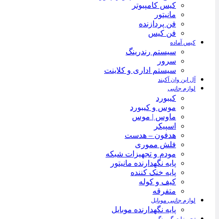
کیس کامپیوتر
مانیتور
فن پردازنده
فن کیس
کیس آماده
سیستم رندرینگ
سرور
سیستم‌ اداری و کلاینت
آل این وان آکبند
لوازم جانبی
کیبورد
موس و کیبورد
ماوس | موس
اسپیکر
هدفون – هدست
فلش مموری
مودم و تجهیزات شبکه
پایه نگهدارنده مانیتور
پایه خنک کننده
کیف و کوله
متفرقه
لوازم جانبی موبایل
پایه نگهدارنده موبایل