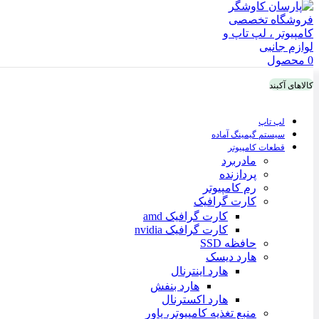
0
محصول
کالاهای آکبند
لپ تاپ
سیستم گیمینگ آماده
قطعات کامپیوتر
مادربرد
پردازنده
رم کامپیوتر
کارت گرافیک
کارت گرافیک amd
کارت گرافیک nvidia
حافظه SSD
هارد دیسک
هارد اینترنال
هارد بنفش
هارد اکسترنال
منبع تغذیه کامپیوتر، پاور