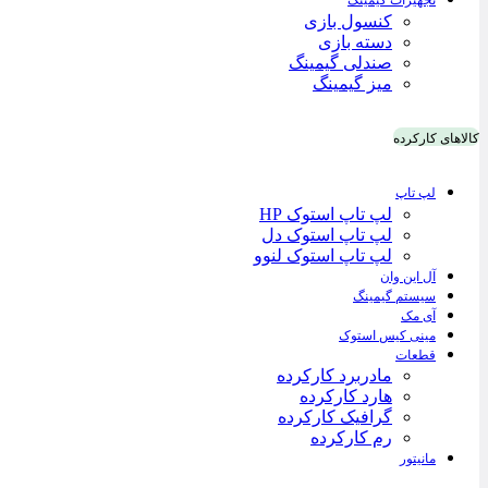
تجهیزات گیمینگ
کنسول بازی
دسته بازی
صندلی گیمینگ
میز گیمینگ
کالاهای کارکرده
لپ تاپ
لپ تاپ استوک HP
لپ تاپ استوک دل
لپ تاپ استوک لنوو
آل این وان
سیستم گیمینگ
آی مک
مینی کیس استوک
قطعات
مادربرد کارکرده
هارد کارکرده
گرافیک کارکرده
رم کارکرده
مانیتور