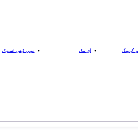
 گیمینگ
آی مک
مینی کیس استوک