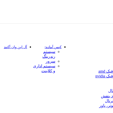
کیس آماده
آل این وان آکبند
سیستم
رندرینگ
سرور
سیستم‌ اداری
و کلاینت
ک amd
nvidia
نال
د بنفش
رنال
تر، پاور