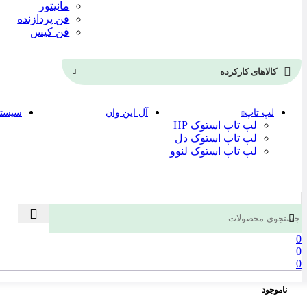
مانیتور
فن پردازنده
فن کیس
کالاهای کارکرده
لپ تاپ
آل این وان
سیستم
لپ تاپ استوک HP
لپ تاپ استوک دل
لپ تاپ استوک لنوو
0
0
0
ناموجود