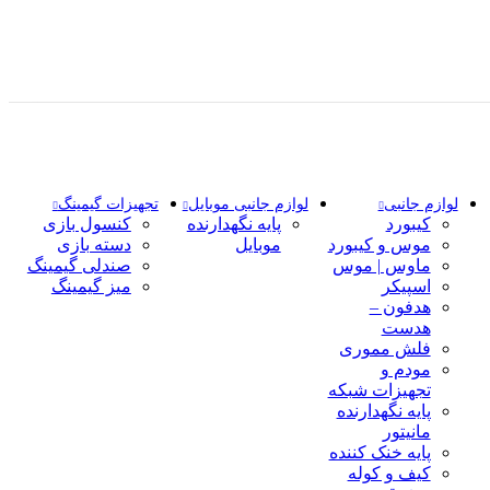
لوازم جانبی
لوازم جانبی موبایل
تجهیزات گیمینگ
کیبورد
پایه نگهدارنده
کنسول بازی
موس و کیبورد
موبایل
دسته بازی
ماوس | موس
صندلی گیمینگ
اسپیکر
میز گیمینگ
هدفون –
هدست
فلش مموری
مودم و
تجهیزات شبکه
پایه نگهدارنده
مانیتور
پایه خنک کننده
کیف و کوله