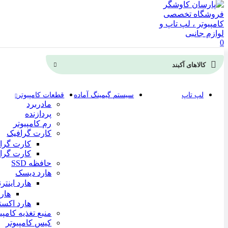
0
کالاهای آکبند
لپ تاپ
سیستم گیمینگ آماده
قطعات کامپیوتر
مادربرد
پردازنده
رم کامپیوتر
کارت گرافیک
کارت گرافی
کارت گرافیک 
حافظه SSD
هارد دیسک
هارد اینتر
هار
هارد اکست
منبع تغذیه کامپیو
کیس کامپیوتر