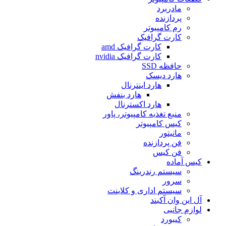
مادربرد
پردازنده
رم کامپیوتر
کارت گرافیک
کارت گرافیک amd
کارت گرافیک nvidia
حافظه SSD
هارد دیسک
هارد اینترنال
هارد بنفش
هارد اکسترنال
منبع تغذیه کامپیوتر، پاور
کیس کامپیوتر
مانیتور
فن پردازنده
فن کیس
کیس آماده
سیستم رندرینگ
سرور
سیستم‌ اداری و کلاینت
آل این وان آکبند
لوازم جانبی
کیبورد