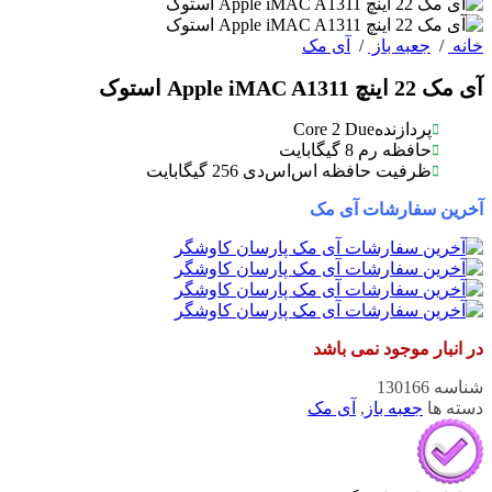
خانه
/
جعبه باز
/
آی مک
آی مک 22 اینچ Apple iMAC A1311 استوک
Core 2 Due
پردازنده
حافظه رم 8 گیگابایت
ظرفیت حافظه اس‌اس‌دی 256 گیگابایت
آخرین سفارشات آی مک
در انبار موجود نمی باشد
شناسه
130166
دسته ها
جعبه باز
,
آی مک