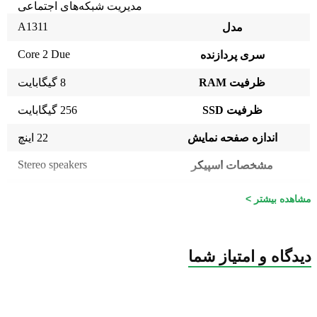
مدیریت شبکه‌های اجتماعی
A1311
مدل
Core 2 Due
سری پردازنده
ظرفیت RAM
8 گیگابایت
ظرفیت SSD
256 گیگابایت
اندازه صفحه نمایش
22 اینچ
Stereo speakers
مشخصات اسپیکر
پورت USB 2.0
چهار عدد
مشاهده بیشتر >
IEEE 802.11a/b/g
توضیحات شبکه بی سیم Wi-Fi
2.1
نسخه بلوتوث
دیدگاه و امتیاز شما
رنگ
نقره ای
۴۵.۱ × ۵۲.۸ × ۱۸.۸۵ سانتی
ابعاد
متر