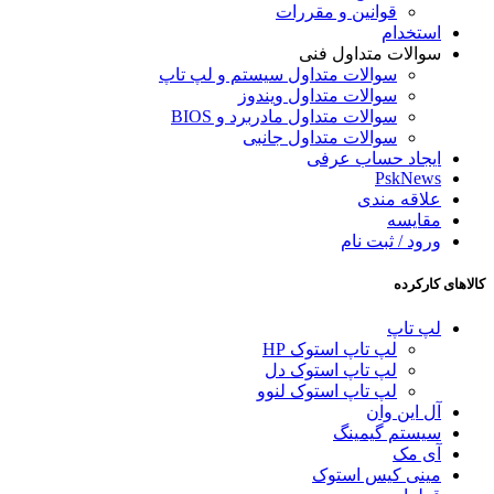
قوانین و مقررات
استخدام
سوالات متداول فنی
سوالات متداول سیستم و لپ تاپ
سوالات متداول ویندوز
سوالات متداول مادربرد و BIOS
سوالات متداول جانبی
ایجاد حساب عرفی
PskNews
علاقه مندی
مقایسه
ورود / ثبت نام
کالاهای کارکرده
لپ تاپ
لپ تاپ استوک HP
لپ تاپ استوک دل
لپ تاپ استوک لنوو
آل این وان
سیستم گیمینگ
آی مک
مینی کیس استوک