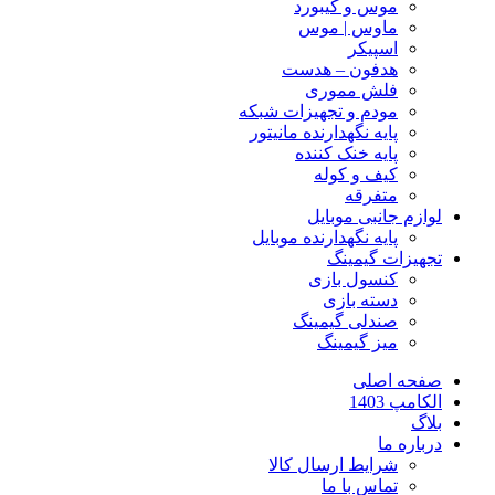
موس و کیبورد
ماوس | موس
اسپیکر
هدفون – هدست
فلش مموری
مودم و تجهیزات شبکه
پایه نگهدارنده مانیتور
پایه خنک کننده
کیف و کوله
متفرقه
لوازم جانبی موبایل
پایه نگهدارنده موبایل
تجهیزات گیمینگ
کنسول بازی
دسته بازی
صندلی گیمینگ
میز گیمینگ
صفحه اصلی
الکامپ 1403
بلاگ
درباره ما
شرایط ارسال کالا
تماس با ما