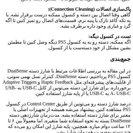
پاک‌سازی اتصالات (Connection Cleaning):
گاهی وقتا اتصال بین دسته و کنسول ممکنه درست برقرار نشه. با
یه تکه کاغذ نازک یا پنبه نرم، قسمت‌های اتصال رو تمیز کنین تا اگه
گرد و غباری وجود داره برطرف بشه.
تست در کنسول دیگه:
اگه ممکنه، دسته رو به یه کنسول PS5 دیگه وصل کنین تا مطمئن
بشین مشکل از خود دسته‌ست یا از کنسول.
جمع‌بندی
در این مقاله به بررسی اطلاعات مرتبط با شارژ دسته DualSense
کنسول PS5 پرداختیم. دسته DualSense، کنترلر نسل نهمی سونی،
از قابلیت‌های پیشرفته‌ای مثل Haptic Feedback و Adaptive Triggers
برخورداره. برای شارژ این دسته می‌تونین از کابل USB-C به USB-
A، USB-C به USB-C یا از پایه شارژ استفاده کنین.
درصد شارژ دسته رو می‌تونین از طریق Control Center در کنسول
PS5 مشاهده کنین. پیشنهاد می‌شه همیشه از تجهیزات اصلی یا
معتبر برای شارژ دسته استفاده بشه. مدت‌زمان شارژدهی دسته
DualSense بسته به نحوه استفاده شما متغیره، اما معمولاً بین ۶ تا
۱۲ ساعت دوام میاره. همچنین، پایه شارژ این امکان رو می‌ده که
چند دسته به‌صورت هم‌زمان شارژ بشن.