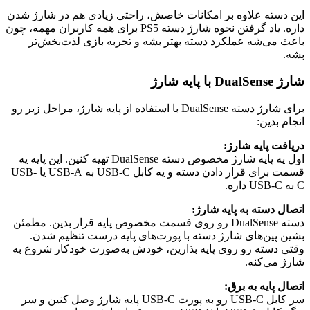
این دسته علاوه بر امکانات خاصش، راحتی زیادی هم در شارژ شدن
داره. یاد گرفتن نحوه شارژ دسته PS5 برای همه کاربران مهمه، چون
باعث می‌شه عملکرد دسته بهتر بشه و تجربه بازی لذت‌بخش‌تر
بشه.
شارژ DualSense با پایه شارژ
برای شارژ دسته DualSense با استفاده از پایه شارژ، مراحل زیر رو
انجام بدین:
دریافت پایه شارژ:
اول یه پایه شارژ مخصوص دسته DualSense تهیه کنین. این پایه یه
قسمت برای قرار دادن دسته و یه کابل USB-C به USB-A یا USB-
C به USB-C داره.
اتصال دسته به پایه شارژ:
دسته DualSense رو روی قسمت مخصوص پایه قرار بدین. مطمئن
بشین پین‌های شارژ دسته با پورت‌های پایه درست تنظیم شدن.
وقتی دسته رو روی پایه بذارین، خودش به‌صورت خودکار شروع به
شارژ می‌کنه.
اتصال پایه به برق:
سر کابل USB-C رو به پورت USB-C پایه شارژ وصل کنین و سر