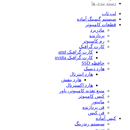
دسته بندی ها
لپ تاپ
سیستم گیمینگ آماده
قطعات کامپیوتر
مادربرد
پردازنده
رم کامپیوتر
کارت گرافیک
کارت گرافیک amd
کارت گرافیک nvidia
حافظه SSD
هارد دیسک
هارد اینترنال
هارد بنفش
هارد اکسترنال
منبع تغذیه کامپیوتر، پاور
کیس کامپیوتر
مانیتور
فن پردازنده
فن کیس
کیس آماده
سیستم رندرینگ
سرور