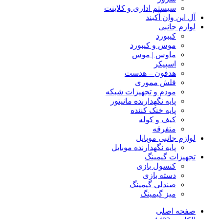
سیستم‌ اداری و کلاینت
آل این وان آکبند
لوازم جانبی
کیبورد
موس و کیبورد
ماوس | موس
اسپیکر
هدفون – هدست
فلش مموری
مودم و تجهیزات شبکه
پایه نگهدارنده مانیتور
پایه خنک کننده
کیف و کوله
متفرقه
لوازم جانبی موبایل
پایه نگهدارنده موبایل
تجهیزات گیمینگ
کنسول بازی
دسته بازی
صندلی گیمینگ
میز گیمینگ
صفحه اصلی