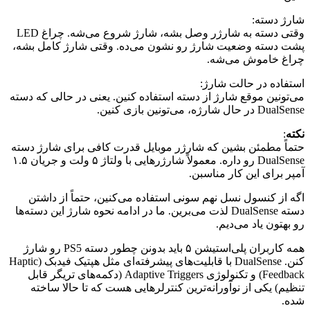
شارژ دسته:
وقتی دسته به شارژر وصل بشه، شارژ شروع می‌شه. چراغ LED
پشت دسته وضعیت شارژ رو نشون می‌ده. وقتی شارژ کامل بشه،
چراغ خاموش می‌شه.
استفاده در حالت شارژ:
می‌تونین موقع شارژ از دسته استفاده کنین. یعنی در حالی که دسته
DualSense در حال شارژه، می‌تونین بازی کنین.
نکته
:
حتماً مطمئن بشین که شارژر موبایل قدرت کافی برای شارژ دسته
DualSense رو داره. معمولاً شارژرهایی با ولتاژ ۵ ولت و جریان ۱.۵
آمپر برای این کار مناسبن.
اگه از کنسول نسل نهم سونی استفاده می‌کنین، حتماً از داشتن
دسته DualSense لذت می‌برین. ما در ادامه نحوه شارژ این دسته‌ها
رو بهتون یاد می‌دیم.
همه کاربران پلی‌استیشن ۵ باید بدونن چطور دسته PS5 رو شارژ
کنن. DualSense با قابلیت‌های پیشرفته‌ای مثل هپتیک فیدبک (Haptic
Feedback) و تکنولوژی Adaptive Triggers (دکمه‌های تریگر قابل
تنظیم) یکی از نوآورانه‌ترین کنترلرهایی هست که تا حالا ساخته
شده.