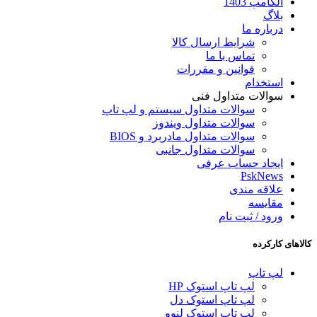
الکامپ 1403
بلاگ
درباره ما
شرایط ارسال کالا
تماس با ما
قوانین و مقررات
استخدام
سوالات متداول فنی
سوالات متداول سیستم و لپ تاپ
سوالات متداول ویندوز
سوالات متداول مادربرد و BIOS
سوالات متداول جانبی
ایجاد حساب عرفی
PskNews
علاقه مندی
مقایسه
ورود / ثبت نام
کالاهای کارکرده
لپ تاپ
لپ تاپ استوک HP
لپ تاپ استوک دل
لپ تاپ استوک لنوو