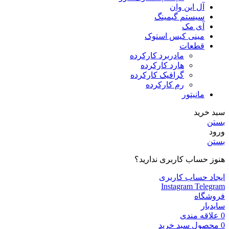
آل این وان
سیستم گیمینگ
آی مک
مینی کیس استوک
قطعات
مادربرد کارکرده
هارد کارکرده
گرافیک کارکرده
رم کارکرده
مانیتور
سبد خرید
بستن
ورود
بستن
هنوز حساب کاربری ندارید؟
ایجاد حساب کاربری
Instagram
Telegram
فروشگاه
سایدبار
0
علاقه مندی
0
محصول
سبد خرید