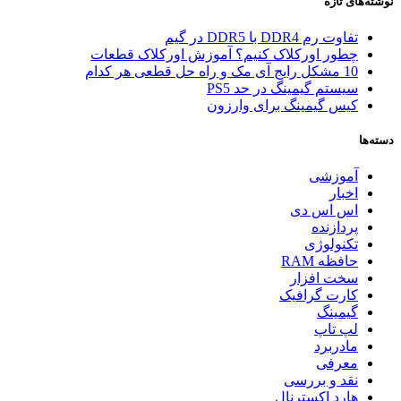
نوشته‌های تازه
تفاوت رم DDR4 با DDR5 در گیم
چطور اورکلاک کنیم؟ آموزش اورکلاک قطعات
10 مشکل رایج آی مک و راه حل قطعی هر کدام
سیستم گیمینگ در حد PS5
کیس گیمینگ برای وارزون
دسته‌ها
آموزشی
اخبار
اس اس دی
پردازنده
تکنولوژی
حافظه RAM
سخت افزار
کارت گرافیک
گیمینگ
لپ تاپ
مادربرد
معرفی
نقد و بررسی
هارد اکسترنال