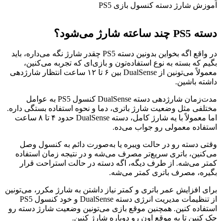
آموزش شارژ دسته کنسول بازی PS5
دسته PS5 چند ساعته شارژ می‌شود؟
در واقع اگه بخواین بدونین دسته PS5 چقدر شارژ نگه می‌داره، باید
بگیم که بسته به نوع استفاده‌تون و بازی‌ای که تجربه می‌کنین،
معمولاً می‌تونین از DualSense بین ۶ تا ۱۲ ساعت انتظار شارژدهی
داشته باشین.
مدت‌زمان شارژدهی دسته DualSense کنسول PS5 به عوامل
مختلفی مثل وضعیت شارژ باتری، دما و نحوه استفاده بستگی داره.
اما معمولاً با یه شارژ کامل، دسته DualSense حدود ۴ تا ۸ ساعت
استفاده معمولی رو جواب می‌ده.
وقتی دسته رو در حالت ویبره یا به‌صورت دائم به کنسول وصل
می‌کنین، باتری سریع‌تر مصرف می‌شه و در نتیجه زمان استفاده
کمتر می‌شه. از طرف دیگه، اگه دسته در حالت استراحت قرار
بگیره، مصرف باتری کمتر می‌شه.
برای افزایش عمر باتری و کمتر نیاز داشتن به شارژ مکرر، می‌تونین
از تنظیمات مدیریت انرژی دسته DualSense و خود کنسول PS5
استفاده کنین. همچنین موقع بازی می‌تونین وضعیت شارژ دسته رو
چک کنین تا به موقع اون رو دوباره شارژ کنین.