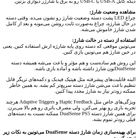
دیگه کابل USB-A یا USB-C رو به برق یا شارژر دیواری بزنین.
مشاهده وضعیت شارژ:
چراغ LED پشت دسته وضعیت شارژ رو نشون می‌ده. وقتی دسته
در حال شارژه، چراغ به‌صورت ثابت روشن می‌مونه و بعد از کامل
شدن شارژ خاموش می‌شه.
استفاده از دسته در حالت شارژ:
می‌تونین موقعی که دسته روی پایه شارژه ازش استفاده کنین. یعنی
در حین شارژ هم می‌تونین بازی کنین.
این روش هم ساده‌ست و هم مؤثر و باعث می‌شه همیشه دسته
DualSenseتون شارژ داشته باشه و آماده بازی باشه.
البته قابلیت‌های پیشرفته مثل هپتیک فیدبک و دکمه‌های تریگر قابل
تنظیم باعث می‌شن شارژ دسته سریع‌تر کم بشه. به همین خاطر
ممکنه زودتر نیاز به شارژ مجدد پیدا کنین.
ویژگی‌های خاص مثل Haptic Feedback و Adaptive Triggers هرچند
تجربه بازی رو بهتر می‌کنن، ولی مصرف باتری رو هم بالا می‌برن.
برای همین شارژ دسته DualSense PS5 ممکنه نسبت به دسته‌های
قبلی زودتر تموم بشه.
برای بهینه‌سازی زمان شارژ دسته DualSense می‌تونین به نکات زیر
توجه کنین: