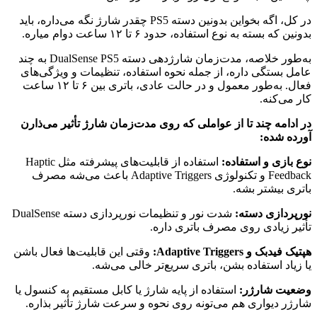
در کل، اگه بخواین بدونین دسته PS5 چقدر شارژ نگه می‌داره، باید
بدونین که بسته به نوع استفاده، حدود ۶ تا ۱۲ ساعت دوام میاره.
به‌طور خلاصه، مدت‌زمان شارژدهی دسته DualSense PS5 به چند
عامل بستگی داره، از جمله نحوه استفاده، تنظیمات و ویژگی‌های
فعال. به‌طور معمول و در حالت عادی، باتری بین ۶ تا ۱۲ ساعت
کار می‌کنه.
در ادامه چند تا از عواملی که روی مدت‌زمان شارژ تأثیر می‌ذارن
آورده شده:
نوع بازی و استفاده:
استفاده از قابلیت‌های پیشرفته مثل Haptic
Feedback و تکنولوژی Adaptive Triggers باعث می‌شه مصرف
باتری بیشتر بشه.
نورپردازی دسته:
شدت نور و تنظیمات نورپردازی دسته DualSense
تأثیر زیادی روی مصرف باتری داره.
هپتیک فیدبک و Adaptive Triggers:
وقتی این قابلیت‌ها فعال باشن
یا زیاد استفاده بشن، باتری سریع‌تر خالی می‌شه.
وضعیت شارژر:
استفاده از پایه شارژ یا کابل مستقیم به کنسول یا
شارژر دیواری هم می‌تونه روی نحوه و سرعت شارژ تأثیر بذاره.