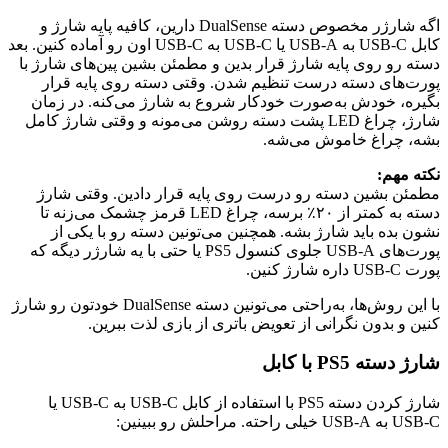
اگه شارژر مخصوص دسته DualSense دارین، کافیه پایه شارژ و
کابل USB-C به USB-A یا USB-C به USB-C اون رو آماده کنین. بعد
دسته رو روی پایه شارژ قرار بدین و مطمئن بشین پین‌های شارژ با
پورت‌های دسته درست تنظیم شدن. وقتی دسته روی پایه قرار
بگیره، خودش به‌صورت خودکار شروع به شارژ می‌کنه. در زمان
شارژ، چراغ LED پشت دسته روشن می‌مونه و وقتی شارژ کامل
بشه، چراغ خاموش می‌شه.
نکته مهم:
مطمئن بشین دسته رو درست روی پایه قرار دادین. وقتی شارژ
دسته به کمتر از ۲۰٪ برسه، چراغ LED قرمز چشمک می‌زنه تا
نشون بده باید شارژ بشه. همچنین می‌تونین دسته رو با یکی از
پورت‌های USB-A جلوی کنسول PS5 یا حتی با یه شارژر دیگه که
پورت USB-C داره شارژ کنین.
با این روش‌ها، به‌راحتی می‌تونین دسته DualSense خودتون رو شارژ
کنین و بدون نگرانی از تعویض باتری از بازی لذت ببرین.
شارژ دسته PS5 با کابل
شارژ کردن دسته PS5 با استفاده از کابل USB-C به USB-C یا
USB-C به USB-A خیلی راحته. مراحلش رو ببینین: