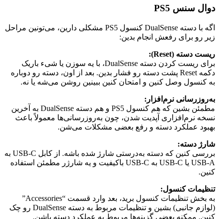
دوال سنس PS5
اگه با دسته DualSense کنسول PS5 مشکلی دارین، می‌تونین مراحل
زیر رو برای رفعش انجام بدین:
ریست دسته (Reset):
برای ریست کردن دسته DualSense، با یه سوزن یا شیء باریک
دکمه Reset پشت دسته رو فشار بدین. بعد از اون، دسته رو دوباره
به کنسول وصل کنین و امتحان کنین ببینین روشن می‌شه یا نه.
به‌روزرسانی نرم‌افزار:
مطمئن بشین که هم کنسول PS5 و هم دسته DualSense به آخرین
نسخه نرم‌افزاری آپدیت شدن، چون به‌روزرسانی‌ها معمولاً باعث
بهبود عملکرد دسته و رفع بعضی مشکلات می‌شن.
شارژ دسته:
بررسی کنین که دسته به‌درستی شارژ شده باشه. از کابل USB-C به
USB-A یا USB-C به USB-C باکیفیت و یه شارژر مطمئن استفاده
کنین.
تنظیمات کنسول:
به بخش تنظیمات کنسول برید، بعد وارد قسمت “Accessories”
(لوازم جانبی) بشین و تنظیمات مربوط به دسته DualSense رو چک
کنین. ممکنه بعضی گزینه‌ها مربوط به عملکرد دسته باشن.