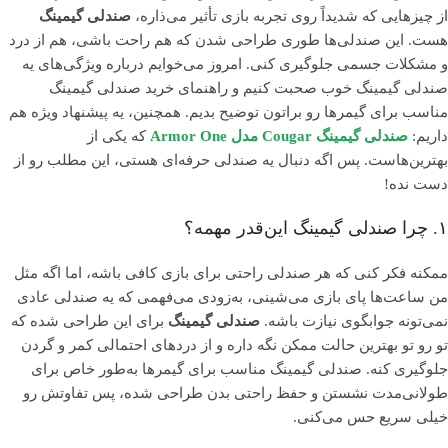
از چیزهایی که شدیداً روی تجربه بازی تأثیر می‌ذاره،
صندلی گیمینگ
هست. این صندلی‌ها طوری طراحی شدن که هم راحت باشی، هم از درد
و مشکلات جسمی جلوگیری کنی. امروز می‌خوایم درباره ویژگی‌های یه
صندلی گیمینگ خوب صحبت کنیم و راهنمای خرید صندلی گیمینگ
مناسب برای گیمرها رو براتون توضیح بدیم. همچنین، یه پیشنهاد ویژه هم
داریم:
صندلی گیمینگ Cougar مدل Armor One
که یکی از
بهترین‌هاست. پس اگه دنبال یه صندلی حرفه‌ای هستی، این مطلب رو از
دست نده!
۱. چرا صندلی گیمینگ این‌قدر مهمه؟
ممکنه فکر کنی که هر صندلی راحتی برای بازی کافی باشه، اما اگه مثل
من ساعت‌ها پای بازی می‌شینی، به‌زودی می‌فهمی که یه صندلی عادی
نمی‌تونه جوابگوی نیازت باشه.
صندلی گیمینگ
برای این طراحی شده که
تو رو تو بهترین حالت ممکن نگه داره و از دردهای احتمالی کمر و گردن
جلوگیری کنه. صندلی گیمینگ مناسب برای گیمرها به‌طور خاص برای
طولانی‌مدت نشستن و حفظ راحتی بدن طراحی شده، پس تفاوتش رو
خیلی سریع حس می‌کنی.