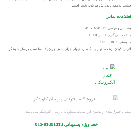
سایت به معنی پذیرش هرگونه تغییر است.
اطلاعات تماس
پشتیبانی و فروش 91001313-013
ساعت پاسخ‌گویی 10 الی 19:00
کد پستی: 4173664844
آدرس: گیلان، رشت، چهار راه گلسار، خیابان جوان، نبش جوان یک، ساختمان پارسان کاوشگر
تمامی حقوق مادی و معنوی این سایت متعلق به پارسان کاوشگر می باشد.
خط ویژه پشتیبانی 91001313-013