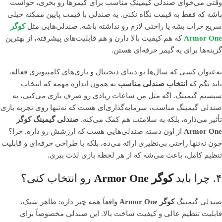
وقتی می‌خوای صندلی گیمینگ مناسب برای گیمرها رو بخری، حواست
باشه که فقط به قیمت نگاه نکنی. یه صندلی با قیمت پایین ممکنه خیلی
سریع خراب بشه یا راحتی لازم رو نداشته باشه. صندلی‌هایی مثل
کوگر
Armor One
که هم کیفیت بالا دارن و هم قابلیت‌های پیشرفته، از بهترین
گزینه‌ها برای یه گیمر حرفه‌ای هستن.
به‌عنوان کسی که سال‌ها تو دنیای دیجیتال و بازی‌های کامپیوتری فعاله،
باید بگم که
انتخاب صندلی مناسب
به همون اندازه مهمه که انتخاب
سیستم گیمینگ. اگه مثل من ساعات زیادی رو صرف بازی می‌کنی، یه
صندلی گیمینگ مناسب، سرمایه‌گذاری‌ای هست که نه‌تنها روی تجربه بازی
تأثیر می‌ذاره، بلکه به سلامتت هم کمک می‌کنه.
صندلی گیمینگ کوگر
Armor One
از اون دسته صندلی‌هایی هست که ارزشش رو داره. چرا؟
چون نه‌تنها راحتی بی‌نظیری ارائه می‌ده، بلکه با طراحی حرفه‌ای و قابلیت
تنظیم کامل، باعث می‌شه که از هر لحظه بازی لذت ببری.
۴. چرا باید
کوگر Armor One
رو انتخاب کنی؟
صندلی گیمینگ
کوگر Armor One
واقعاً همه چیز داره: ظاهر شیک،
قابلیت تنظیم عالی و کیفیت ساخت بالا. این صندلی مخصوصاً برای