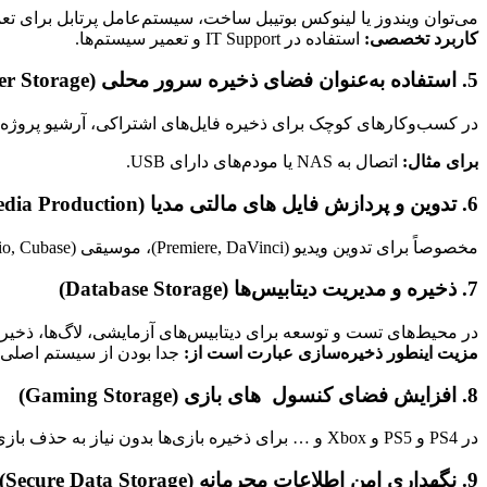
می‌توان ویندوز یا لینوکس بوتیبل ساخت، سیستم‌عامل پرتابل برای تع
کاربرد تخصصی:
استفاده در IT Support و تعمیر سیستم‌ها.
5. استفاده به‌عنوان فضای ذخیره سرور محلی (Local Server Storage)
در کسب‌وکارهای کوچک برای ذخیره فایل‌های اشتراکی، آرشیو پروژه‌
برای مثال:
اتصال به NAS یا مودم‌های دارای USB.
6. تدوین و پردازش فایل های مالتی مدیا (Media Production)
مخصوصاً برای تدوین ویدیو (Premiere, DaVinci)، موسیقی (FL Studio, Cubase)، پروژه‌های سه‌بعدی
7. ذخیره و مدیریت دیتابیس‌ها (Database Storage)
در محیط‌های تست و توسعه برای دیتابیس‌های آزمایشی، لاگ‌ها، ذخیره د
مزیت اینطور ذخیره‌سازی عبارت است از:
جدا بودن از سیستم اصلی
8. افزایش فضای کنسول های بازی (Gaming Storage)
در PS4 و PS5 و Xbox و … برای ذخیره بازی‌ها بدون نیاز به حذف بازی‌های قبلی.
9. نگهداری امن اطلاعات محرمانه (Secure Data Storage)