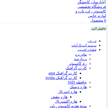
0
محصول
کالاهای آکبند
لپ تاپ
سیستم گیمینگ آماده
قطعات کامپیوتر
مادربرد
پردازنده
رم کامپیوتر
کارت گرافیک
کارت گرافیک amd
کارت گرافیک nvidia
حافظه SSD
هارد دیسک
هارد اینترنال
هارد بنفش
هارد اکسترنال
منبع تغذیه کامپیوتر، پاور