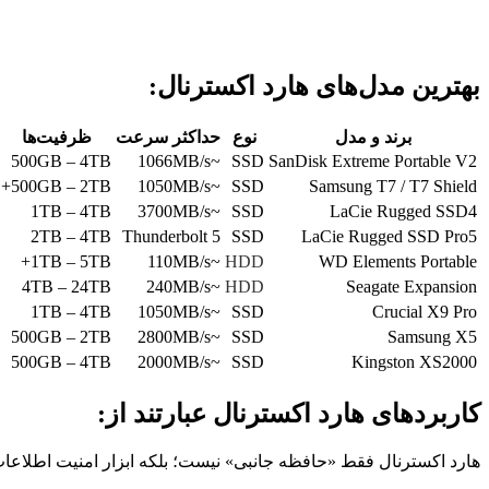
بهترین مدل‌های هارد اکسترنال:
برند و مدل
نوع
حداکثر سرعت
ظرفیت‌ها
500GB – 4TB
~1066MB/s
SSD
SanDisk Extreme Portable V2
500GB – 2TB+
~1050MB/s
SSD
Samsung T7 / T7 Shield
1TB – 4TB
~3700MB/s
SSD
LaCie Rugged SSD4
2TB – 4TB
Thunderbolt 5
SSD
LaCie Rugged SSD Pro5
1TB – 5TB+
~110MB/s
HDD
WD Elements Portable
4TB – 24TB
~240MB/s
HDD
Seagate Expansion
1TB – 4TB
~1050MB/s
SSD
Crucial X9 Pro
500GB – 2TB
~2800MB/s
SSD
Samsung X5
500GB – 4TB
~2000MB/s
SSD
Kingston XS2000
کاربردهای هارد اکسترنال عبارتند از:
هارد اکسترنال فقط «حافظه جانبی» نیست؛ بلکه ابزار امنیت اطلاعات، 