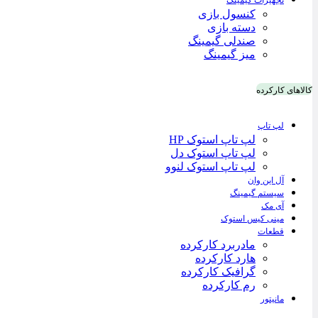
تجهیزات گیمینگ
کنسول بازی
دسته بازی
صندلی گیمینگ
میز گیمینگ
کالاهای کارکرده
لپ تاپ
لپ تاپ استوک HP
لپ تاپ استوک دل
لپ تاپ استوک لنوو
آل این وان
سیستم گیمینگ
آی مک
مینی کیس استوک
قطعات
مادربرد کارکرده
هارد کارکرده
گرافیک کارکرده
رم کارکرده
مانیتور