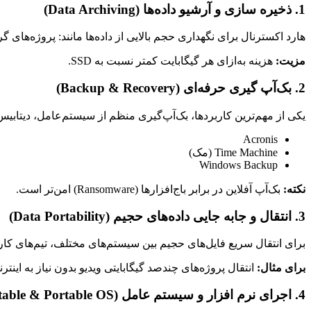
1. ذخیره سازی و آرشیو داده‌ها (Data Archiving)
هارد اکسترنال برای نگهداری حجم بالایی از داده‌ها مانند: پروژه‌های گرافیکی و ویدیویی، فایل‌های RAW دوربین، اسناد سازمانی و بک‌آپ‌های قدیمی
مزیت:
هزینه به‌ازای هر گیگابایت کمتر نسبت به SSD.
2. بک‌آپ گیری حرفه‌ای (Backup & Recovery)
یکی از مهم‌ترین کاربردها، بک‌آپ‌گیری منظم از سیستم‌عامل، دیتابیس‌ه
Acronis
Time Machine (مک)
Windows Backup
نکته:
بک‌آپ آفلاین در برابر باج‌افزارها (Ransomware) امن‌تر است.
3. انتقال و جابه جایی داده‌های حجیم (Data Portability)
برای انتقال سریع فایل‌های حجیم بین سیستم‌های مختلف، تیم‌های کا
برای مثال:
انتقال پروژه‌های چندصد گیگابایتی ویدیو بدون نیاز به اینتر
4. اجرای نرم افزار و سیستم عامل (Bootable & Portable OS)