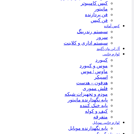
کیس کامپیوتر
مانیتور
فن پردازنده
فن کیس
کیس آماده
سیستم رندرینگ
سرور
سیستم‌ اداری و کلاینت
آل این وان آکبند
لوازم جانبی
کیبورد
موس و کیبورد
ماوس | موس
اسپیکر
هدفون – هدست
فلش مموری
مودم و تجهیزات شبکه
پایه نگهدارنده مانیتور
پایه خنک کننده
کیف و کوله
متفرقه
لوازم جانبی موبایل
پایه نگهدارنده موبایل