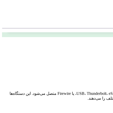
هارد اکسترنال (External Hard Drive) یک دستگاه ذخیره‌سازی داده است که به کامپیوتر یا دستگاه دیگر از طریق رابط‌های مختلفی مثل USB، Thunderbolt، eSATA، یا Firewire متصل می‌شود. این دستگاه‌ها