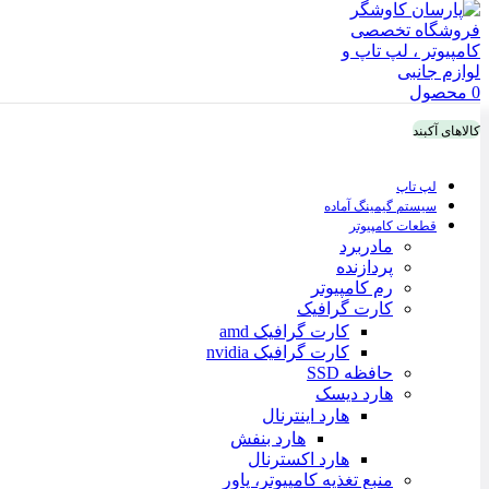
0
محصول
کالاهای آکبند
لپ تاپ
سیستم گیمینگ آماده
قطعات کامپیوتر
مادربرد
پردازنده
رم کامپیوتر
کارت گرافیک
کارت گرافیک amd
کارت گرافیک nvidia
حافظه SSD
هارد دیسک
هارد اینترنال
هارد بنفش
هارد اکسترنال
منبع تغذیه کامپیوتر، پاور