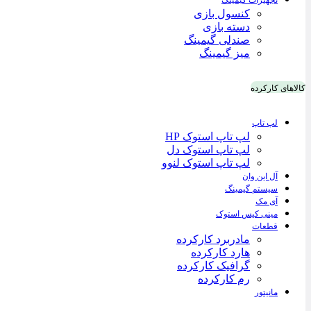
تجهیزات گیمینگ
کنسول بازی
دسته بازی
صندلی گیمینگ
میز گیمینگ
کالاهای کارکرده
لپ تاپ
لپ تاپ استوک HP
لپ تاپ استوک دل
لپ تاپ استوک لنوو
آل این وان
سیستم گیمینگ
آی مک
مینی کیس استوک
قطعات
مادربرد کارکرده
هارد کارکرده
گرافیک کارکرده
رم کارکرده
مانیتور