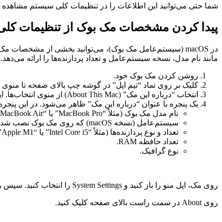
شما حتی می‌توانید این اطلاعات را در تنظیمات کلی سیستم مشاهده ک
پیدا کردن مشخصات مک بوک از تنظیمات کلی یا ral settings
مانند نام مدل، نسخه سیستم‌عامل و تعداد پردازنده‌ها را ارائه می‌دهد. 
روشن کردن مک‌ بوک خود.
کلیک بر روی نماد “تیم اپل” در گوشه چپ بالای صفحه تا منوی انتخاب‌ها (pple Menu
انتخاب “درباره این مک” (About This Mac) از منوی انتخاب‌ها. این گزینه به طور معمول در قسمت اول منو ظاهر می‌شود.
یک پنجره با عنوان “درباره این مک” ظاهر می‌شود. در این پنجره، 
نام مدل مک‌ بوک (مثلاً “MacBook Pro” یا “MacBook Air”).
سیستم‌عامل (نسخه macOS) که روی مک‌ بوک نصب شده است.
تعداد و نوع پردازنده‌ها (مثلاً “Intel Core i5” یا “Apple M1”).
تعداد حافظه RAM.
نوع گرافیک.
روی مک، اپل منو را باز کنید و System Settings را انتخاب کنید. سپس روی General در سایدبار کلیک کنید. (شاید برای رسیدن به آن نیاز به اسکرول باشد).
روی About در سمت راست بالای صفحه کلیک کنید.