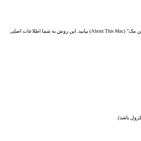
در macOS (سیستم‌عامل مک‌ بوک)، می‌توانید بخشی از مشخصات مک‌ بوک خود را از طریق تنظیمات عمومی (General settings) در “درباره این مک” (About This Mac) بیابید. این روش به شما اطلاعات اصلی