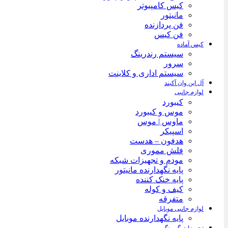
کیس کامپیوتر
مانیتور
فن پردازنده
فن کیس
کیس آماده
سیستم رندرینگ
سرور
سیستم‌ اداری و کلاینت
آل این وان آکبند
لوازم جانبی
کیبورد
موس و کیبورد
ماوس | موس
اسپیکر
هدفون – هدست
فلش مموری
مودم و تجهیزات شبکه
پایه نگهدارنده مانیتور
پایه خنک کننده
کیف و کوله
متفرقه
لوازم جانبی موبایل
پایه نگهدارنده موبایل