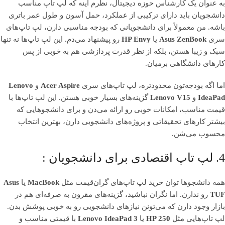
به عنوان یک کارشناس حوزه دیجیتال، نظرم اینه که لپ تاپ مناسب
دانشجویان باید دارای ترکیبی از عملکرد، حمل آسون و طول عمر باتری
باشه. من معمولاً برای دانشجویانی که بودجه مناسبی دارن، لپ تاپ‌های
سری
Asus ZenBook
یا
HP Envy
رو پیشنهاد می‌دم. این لپ تاپ‌ها نه‌ تنها
سبک و زیبا هستن، بلکه از نظر قدرت پردازشی هم به خوبی از پس
کارهای دانشگاهی برمیان.
اما اگه بودجه‌تون محدودتره، لپ تاپ‌های سری
Acer Aspire
و
Lenovo
IdeaPad
و
Lenovo V15
گزینه‌های بسیار خوبی هستن. این لپ تاپ‌ها با
قیمت مناسب، امکانات خوبی رو ارائه می‌دن و برای دانشجوهایی که
بیشتر کارهای تحقیقاتی و پروژه‌های دانشجویی دارن، بهترین انتخاب
محسوب می‌شن.
4. لپ تاپ اقتصادی برای دانشجویان :
همه دانشجوها توان خرید لپ تاپ‌های گران‌قیمت مثل
MacBook
یا
Asus
TUF
رو ندارن. اما نگران نباشید، گزینه‌های مقرون به صرفه‌ای هم در
بازار وجود دارن که می‌تونن نیازهای دانشجویی رو به خوبی پوشش بدن.
لپ تاپ‌هایی مثل
HP 250
یا
Lenovo IdeaPad 3
با قیمتی مناسب و