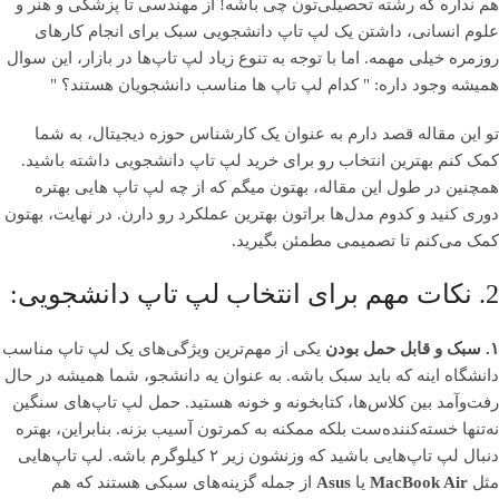
هم نداره که رشته تحصیلی‌تون چی باشه! از مهندسی تا پزشکی و هنر و
علوم انسانی، داشتن یک لپ تاپ دانشجویی سبک برای انجام کارهای
روزمره خیلی مهمه. اما با توجه به تنوع زیاد لپ تاپ‌ها در بازار، این سوال
همیشه وجود داره: " کدام لپ تاپ ها مناسب دانشجویان هستند؟ "
تو این مقاله قصد دارم به عنوان یک کارشناس حوزه دیجیتال، به شما
کمک کنم بهترین انتخاب رو برای خرید لپ تاپ دانشجویی داشته باشید.
همچنین در طول این مقاله، بهتون میگم که از چه لپ تاپ هایی بهتره
دوری کنید و کدوم مدل‌ها براتون بهترین عملکرد رو دارن. در نهایت، بهتون
کمک می‌کنم تا تصمیمی مطمئن بگیرید.
2. نکات مهم برای انتخاب لپ تاپ دانشجویی:
۱. سبک و قابل حمل بودن
یکی از مهم‌ترین ویژگی‌های یک لپ تاپ مناسب
دانشگاه اینه که باید سبک باشه. به عنوان یه دانشجو، شما همیشه در حال
رفت‌وآمد بین کلاس‌ها، کتابخونه و خونه هستید. حمل لپ تاپ‌های سنگین
نه‌تنها خسته‌کننده‌ست بلکه ممکنه به کمرتون آسیب بزنه. بنابراین، بهتره
دنبال لپ تاپ‌هایی باشید که وزنشون زیر ۲ کیلوگرم باشه. لپ تاپ‌هایی
مثل
MacBook Air
یا
Asus
از جمله گزینه‌های سبکی هستند که هم