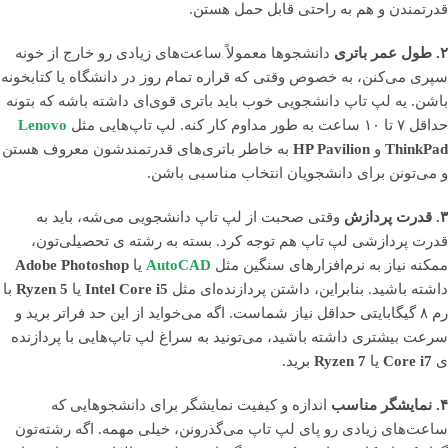
قدرتمندن و هم به راحتی قابل حمل هستن.
۲. طول عمر باتری
دانشجوها معمولاً ساعت‌های زیادی رو خارج از خونه
سپری می‌کنن، به خصوص وقتی که قراره تمام روز در دانشگاه یا کتابخونه
باشن. یه لپ تاپ دانشجویی خوب باید باتری قوی‌ای داشته باشه که بتونه
حداقل ۷ تا ۱۰ ساعت به طور مداوم کار کنه. لپ تاپ‌هایی مثل
Lenovo
ThinkPad
و
HP Pavilion
به خاطر باتری‌های قدرتمندشون معروف هستن
و می‌تونن برای دانشجویان انتخاب مناسبی باشن.
۳. قدرت پردازش
وقتی صحبت از لپ تاپ دانشجویی می‌شه، باید به
قدرت پردازشی لپ تاپ هم توجه کرد. بسته به رشته‌ ی تحصیلی‌تون،
ممکنه نیاز به نرم‌افزارهای سنگین مثل
AutoCAD
یا
Adobe Photoshop
داشته باشید. بنابراین، داشتن پردازنده‌ای مثل
Intel Core i5
یا
Ryzen 5
با
رم ۸ گیگابایتی حداقل نیاز شماست. اگه می‌خواید از این حد فراتر برید و
سرعت بیشتری داشته باشید، می‌تونید به سراغ لپ تاپ‌هایی با پردازنده
ی
Core i7
یا
Ryzen 7
برید.
۴. نمایشگر مناسب
اندازه و کیفیت نمایشگر برای دانشجوهایی که
ساعت‌های زیادی رو پای لپ تاپ می‌گذرونن، خیلی مهمه. اگه رشته‌تون