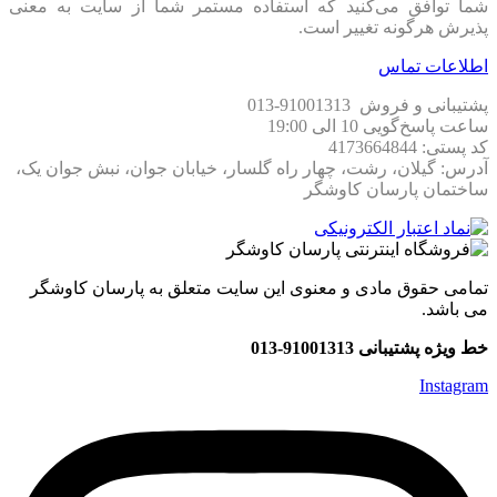
شما توافق می‏‌کنید که استفاده مستمر شما از سایت به معنی
پذیرش هرگونه تغییر است.
اطلاعات تماس
پشتیبانی و فروش 91001313-013
ساعت پاسخ‌گویی 10 الی 19:00
کد پستی: 4173664844
آدرس: گیلان، رشت، چهار راه گلسار، خیابان جوان، نبش جوان یک،
ساختمان پارسان کاوشگر
تمامی حقوق مادی و معنوی این سایت متعلق به پارسان کاوشگر
می باشد.
خط ویژه پشتیبانی 91001313-013
Instagram