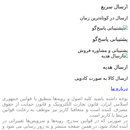
اگر هنوز هم در خرید این پاور شک دارید، بهتر است بدانید که
خرید
ارسال سریع
Power 700w Green GED
از نظر اقتصادی و کیفیتی یک تصمیم
هوشمندانه است. این پاور نه تنها عملکرد بالایی دارد، بلکه با داشتن
ارسال در کوتاه‌ترین زمان
گارانتی و پشتیبانی مناسب، از خرید آن کاملا اطمینان حاصل خواهید
کرد. بنابراین، پیشنهاد می‌کنم این پاور را از
pskmarket
و از عملکرد
بی‌نقص آن لذت ببرید.
پشتیبانی پاسخ‌گو
پشتیبانی و مشاوره فروش
ارسال هدیه
ارسال کالا به صورت کادویی
درباره ما
توجه داشته باشید کلیه اصول و رویه‏‌ها منطبق با قوانین جمهوری
اسلامی ایران، قانون تجارت الکترونیک و قانون حمایت از حقوق
مصرف کننده است و متعاقبا کاربر نیز موظف به رعایت قوانین
مرتبط با کاربر است.
در صورتی که در قوانین مندرج، رویه‏‌ها و سرویس‏‌ها تغییراتی در
آینده ایجاد شود، در همین صفحه منتشر و به روز رسانی می شود و