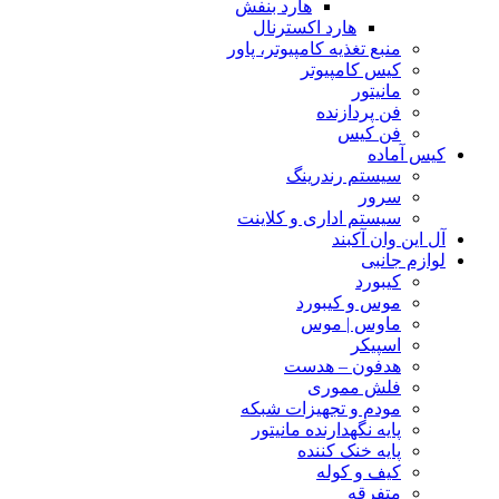
هارد بنفش
هارد اکسترنال
منبع تغذیه کامپیوتر، پاور
کیس کامپیوتر
مانیتور
فن پردازنده
فن کیس
کیس آماده
سیستم رندرینگ
سرور
سیستم‌ اداری و کلاینت
آل این وان آکبند
لوازم جانبی
کیبورد
موس و کیبورد
ماوس | موس
اسپیکر
هدفون – هدست
فلش مموری
مودم و تجهیزات شبکه
پایه نگهدارنده مانیتور
پایه خنک کننده
کیف و کوله
متفرقه