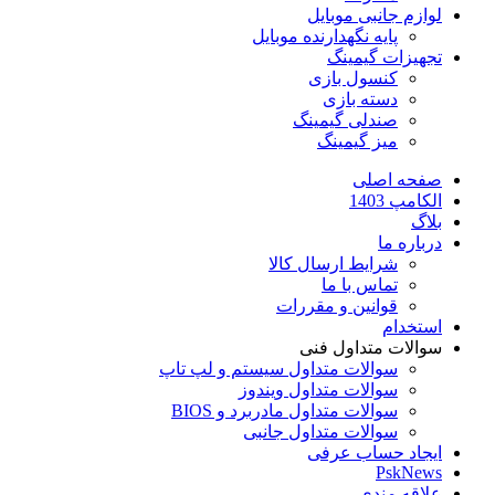
لوازم جانبی موبایل
پایه نگهدارنده موبایل
تجهیزات گیمینگ
کنسول بازی
دسته بازی
صندلی گیمینگ
میز گیمینگ
صفحه اصلی
الکامپ 1403
بلاگ
درباره ما
شرایط ارسال کالا
تماس با ما
قوانین و مقررات
استخدام
سوالات متداول فنی
سوالات متداول سیستم و لپ تاپ
سوالات متداول ویندوز
سوالات متداول مادربرد و BIOS
سوالات متداول جانبی
ایجاد حساب عرفی
PskNews
علاقه مندی