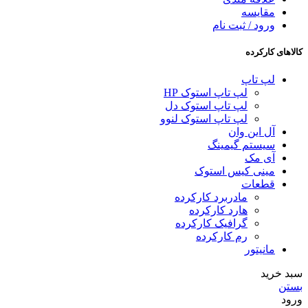
مقایسه
ورود / ثبت نام
کالاهای کارکرده
لپ تاپ
لپ تاپ استوک HP
لپ تاپ استوک دل
لپ تاپ استوک لنوو
آل این وان
سیستم گیمینگ
آی مک
مینی کیس استوک
قطعات
مادربرد کارکرده
هارد کارکرده
گرافیک کارکرده
رم کارکرده
مانیتور
سبد خرید
بستن
ورود