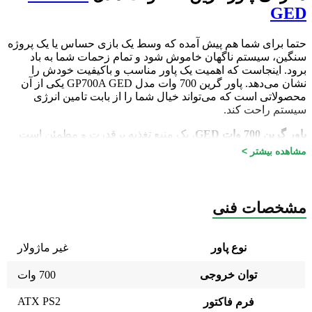
GED
حتما برای شما هم پیش آمده که وسط یک بازی حساس یا یک پروژه
سنگین، سیستم ناگهان خاموش شود و تمام زحمات شما به باد
برود. اینجاست که اهمیت یک پاور مناسب و باکیفیت خودش را
نشان می‌دهد. پاور گرین 700 وات مدل GP700A GED یکی از آن
محصولاتی است که می‌تواند خیال شما را از بابت تامین انرژی
سیستم راحت کند.
پاور گرین 700 وات GED
، یک منبع تغذیه پرقدرت و مطمئن است
که می‌تواند به سادگی تمام نیازهای یک سیستم حرفه‌ای را برطرف
مشاهده بیشتر >
کند. با طراحی مدرن و استفاده از قطعات باکیفیت، این پاور
گزینه‌ای عالی برای هر کاربری است که به دنبال خرید یک پاور با
توان خروجی بالا و عملکرد بی‌نقص است.
مشخصات فنی
مشخصات فنی و ویژگی‌های برتر
حالا که با این پاور دوست‌داشتنی آشنا شدید، بیایید به سراغ بررسی
نوع پاور
غیر ماژولار
مشخصات فنی آن برویم.
پاور گرین 700W GED
دارای توان
خروجی 700 وات است که به راحتی می‌تواند انرژی لازم برای یک
توان خروجی
700 وات
سیستم گیمینگ یا یک کامپیوتر با مشخصات بالا را تامین کند.
ATX PS2
فرم فاکتور
یکی از نقاط قوت این پاور، طراحی شکیل و