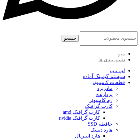
جستجو
منو
دسته بندی ها
لپ تاپ
سیستم گیمینگ آماده
قطعات کامپیوتر
مادربرد
پردازنده
رم کامپیوتر
کارت گرافیک
کارت گرافیک amd
کارت گرافیک nvidia
حافظه SSD
هارد دیسک
هارد اینترنال