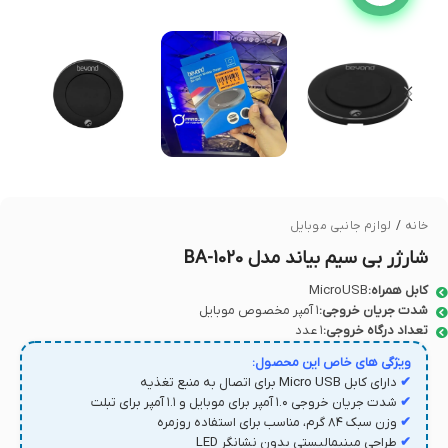
خانه
/
لوازم جانبی موبایل
شارژر بی سیم بیاند مدل BA-1020
کابل همراه:
MicroUSB
شدت جریان خروجی:
۱ آمپر مخصوص موبایل
تعداد درگاه خروجی:
۱ عدد
ویژگی های خاص این محصول:
✔
دارای کابل Micro USB برای اتصال به منبع تغذیه
✔
شدت جریان خروجی ۱.۰ آمپر برای موبایل و ۱.۱ آمپر برای تبلت
✔
وزن سبک ۸۴ گرم، مناسب برای استفاده روزمره
✔
طراحی مینیمالیستی بدون نشانگر LED