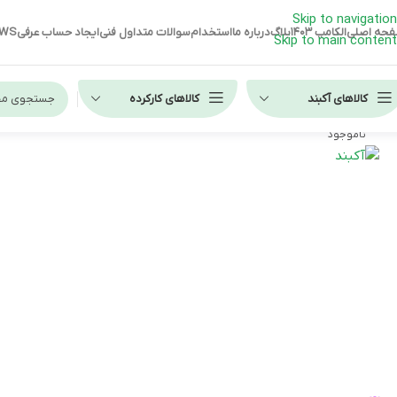
Skip to navigation
حه اصلی
الکامپ ۱۴۰۳
بلاگ
درباره ما
استخدام
سوالات متداول فنی
ایجاد حساب عرفی
EWS
Skip to main content
کالاهای آکبند
کالاهای کارکرده
ناموجود
لپ تاپ استوک HP
لپ تاپ استوک دل
لپ تاپ استوک لنوو