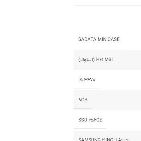
SADATA MINICASE
H61 MSI (استوک)
I5 3470
8GB
SSD 256GB
SAMSUNG 19INCH A330