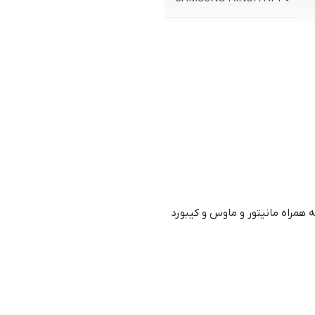
BEYOND 6220
اسمبل شده
با یکسال گارانتی
 همراه مانیتور و ماوس و کیبورد