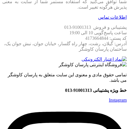
شما توافق می‏‌کنید که استفاده مستمر شما از سایت به معنی
پذیرش هرگونه تغییر است.
اطلاعات تماس
پشتیبانی و فروش 91001313-013
ساعت پاسخ‌گویی 10 الی 19:00
کد پستی: 4173664844
آدرس: گیلان، رشت، چهار راه گلسار، خیابان جوان، نبش جوان یک،
ساختمان پارسان کاوشگر
تمامی حقوق مادی و معنوی این سایت متعلق به پارسان کاوشگر
می باشد.
خط ویژه پشتیبانی 91001313-013
Instagram