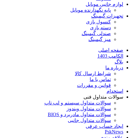
لوازم جانبی موبایل
پایه نگهدارنده موبایل
تجهیزات گیمینگ
کنسول بازی
دسته بازی
صندلی گیمینگ
میز گیمینگ
صفحه اصلی
الکامپ 1403
بلاگ
درباره ما
شرایط ارسال کالا
تماس با ما
قوانین و مقررات
استخدام
سوالات متداول فنی
سوالات متداول سیستم و لپ تاپ
سوالات متداول ویندوز
سوالات متداول مادربرد و BIOS
سوالات متداول جانبی
ایجاد حساب عرفی
PskNews
علاقه مندی