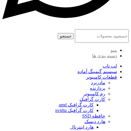
جستجو
منو
دسته بندی ها
لپ تاپ
سیستم گیمینگ آماده
قطعات کامپیوتر
مادربرد
پردازنده
رم کامپیوتر
کارت گرافیک
کارت گرافیک amd
کارت گرافیک nvidia
حافظه SSD
هارد دیسک
هارد اینترنال