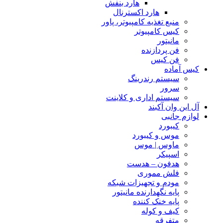
هارد بنفش
هارد اکسترنال
منبع تغذیه کامپیوتر، پاور
کیس کامپیوتر
مانیتور
فن پردازنده
فن کیس
کیس آماده
سیستم رندرینگ
سرور
سیستم‌ اداری و کلاینت
آل این وان آکبند
لوازم جانبی
کیبورد
موس و کیبورد
ماوس | موس
اسپیکر
هدفون – هدست
فلش مموری
مودم و تجهیزات شبکه
پایه نگهدارنده مانیتور
پایه خنک کننده
کیف و کوله
متفرقه