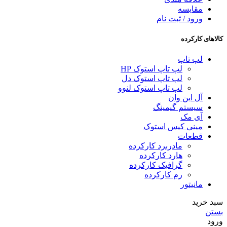
مقایسه
ورود / ثبت نام
کالاهای کارکرده
لپ تاپ
لپ تاپ استوک HP
لپ تاپ استوک دل
لپ تاپ استوک لنوو
آل این وان
سیستم گیمینگ
آی مک
مینی کیس استوک
قطعات
مادربرد کارکرده
هارد کارکرده
گرافیک کارکرده
رم کارکرده
مانیتور
سبد خرید
بستن
ورود