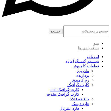
جستجو
منو
دسته بندی ها
لپ تاپ
سیستم گیمینگ آماده
قطعات کامپیوتر
مادربرد
پردازنده
رم کامپیوتر
کارت گرافیک
کارت گرافیک amd
کارت گرافیک nvidia
حافظه SSD
هارد دیسک
هارد اینترنال