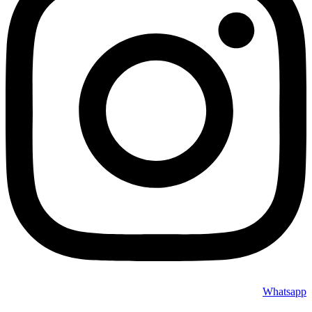
120/200mm و خنک کننده های آبی با ابعاد *120/240/360mm را
داشته باشد. در واقع تقریباً محدودیت قابل توجهی جهت نصب انواع
مختلف فن و خنک کننده های آبی در این کیس وجود نخواهد داشت.
* نصب خنک کننده آبی مجهز به رادیاتور 360mm تنها در صورتی
امکان پذیر است که محفظه مخصوص نصب تجهیزات ذخیره سازی
در کف کیس جدا شود.
فضای داخلی بهینه سازی شده
طراحی فوق العاده بهینه کیس GRIFFIN G1 به گونه ایست که علی
رغم ابعاد نه چندان حجیم آن، قابلیت نصب مادربردهای SSI CEB،
کارت های گرافیک تا طول 340mm و خنک کننده های بادی تا ارتفاع
160mm برای این کیس فراهم شده است.
فضای کارآمد در بخش تجهیزات ذخیره
امکان نصب تا حداکثر چهار درایو “2.5 و تا دو درایو “3.5 با قابلیت
شخصی سازی، جا به جایی و حتی جداسازی محفظه
تجهیزات ذخیره سازی از مهم ترین نقاط قوت این کیس محسوب
می شود. قابلیت جداسازی این بخش در کف کیس، امکان نصب
خنک کننده های آبی مجهز به رادیاتور 360mm و یا منابع تغذیه با طول
Whatsapp
بیش از 200mm را نیز برای این مدل فراهم کرده است.