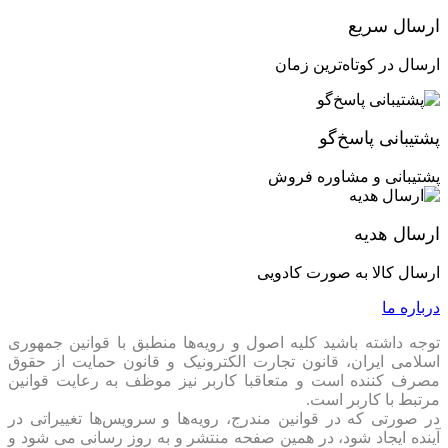
تهویه هوا قدرتمند در کنار نورپردازی جذاب ARGB
ارسال سریع
معمولاً کیس های با قیمت مقرون به صرفه و اقتصادی حداقل های
لازم جهت تهویه هوا مناسب را با خود به همراه دارند. این در حالی
ارسال در کوتاه‌ترین زمان
است که کیس مخصوص بازی گرین مدل GRIFFIN G1 به لطف فن
قدرتمند 200mm در بخش جلو و فن 120mm (هر دو مجهز به
نورپردازی ARGB) تعبیه شده در بخش پشتی، به همراه اسکلت
پشتیبانی پاسخ‌گو
مستحکم با طراحی مدرن، بهینه سازی شده و با کمترین محدودیت
در پشتیبانی از قطعات مدرن و رده بالا، در رده کیس های مخصوص
پشتیبانی و مشاوره فروش
بازی و اقتصادی انتخابی فوق العاده ارزشمند محسوب می شود.
نورپردازی فوق العاده جذاب ARGB
ارسال هدیه
به لطف کنترلر نورپردازی مدرن در نظر گرفته شده برای این کیس،
ارسال کالا به صورت کادویی
قابلیت انتخاب ده ها جلوه و رنگ مختلف فراهم شده است. علاوه بر
این، قابلیت همگام سازی نورپردازی با مادربردها و یا سامانه های از
درباره ما
نوع (ARGB (3Pin با ولتاژ 5V نیز برای این کیس در نظر گرفته شده
است.
توجه داشته باشید کلیه اصول و رویه‏‌ها منطبق با قوانین جمهوری
اسلامی ایران، قانون تجارت الکترونیک و قانون حمایت از حقوق
اسکلت فوق العاده مستحکم با طراحی مدرن
مصرف کننده است و متعاقبا کاربر نیز موظف به رعایت قوانین
مرتبط با کاربر است.
ورق فولادی با ضخامت حداکثر 0.6mm در کنار طراحی مدرن
در صورتی که در قوانین مندرج، رویه‏‌ها و سرویس‏‌ها تغییراتی در
اسکلت کیس GRIFFIN G1 سبب شده تا شاهد بدنه ای فوق العاده
آینده ایجاد شود، در همین صفحه منتشر و به روز رسانی می شود و