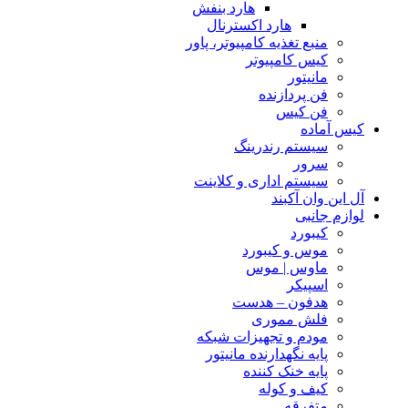
هارد بنفش
هارد اکسترنال
منبع تغذیه کامپیوتر، پاور
کیس کامپیوتر
مانیتور
فن پردازنده
فن کیس
کیس آماده
سیستم رندرینگ
سرور
سیستم‌ اداری و کلاینت
آل این وان آکبند
لوازم جانبی
کیبورد
موس و کیبورد
ماوس | موس
اسپیکر
هدفون – هدست
فلش مموری
مودم و تجهیزات شبکه
پایه نگهدارنده مانیتور
پایه خنک کننده
کیف و کوله
متفرقه