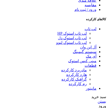
علاقه مندی
مقایسه
ورود / ثبت نام
کالاهای کارکرده
لپ تاپ
لپ تاپ استوک HP
لپ تاپ استوک دل
لپ تاپ استوک لنوو
آل این وان
سیستم گیمینگ
آی مک
مینی کیس استوک
قطعات
مادربرد کارکرده
هارد کارکرده
گرافیک کارکرده
رم کارکرده
مانیتور
سبد خرید
بستن
ورود