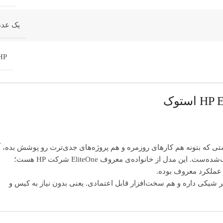
یک عدد
HP
ی که بتونه هم کارهای روزمره و هم پروژه‌های جدی‌ترت رو پوشش بده، 
این وان 22 اینچ اچ پی HP ELITEONE 800 G1 استوک یه انتخاب حساب‌شده‌ست. این مدل از خانواده‌ی معروف EliteOne شرکت HP هست؛
 عملکرد معروف بوده.
 شیکی داره و هم سخت‌افزار قابل اعتمادی. یعنی بدون نیاز به کیس و