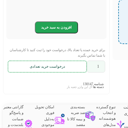
افزودن به سبد خرید
برای خرید عمده یا تعداد بالا، درخواست خود را ثبت کنید تا کارشناسان
با شما تماس بگیرند
درخواست خرید تعدادی
شناسه
130147
دسته ها
,
آل این وان
جعبه باز
تنوع گسترده
بسته‌بندی
امکان تحویل
گارانتی معتبر
لت
و انتخاب
ضد ضربه
فوری
و پاسخ‌گو
ی
هوشمندانه
و بیمه کالا تا
به‌دلیل
ضمانت
مدل‌های
مقصد
موجودی
بلندمدت و
ت