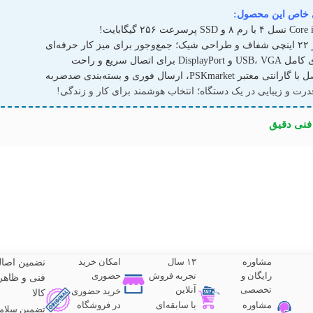
 خاص این محصول:
حرفه‌ای
Displa برای اتصال سریع و راحت
 معتبر PSKmarket، ارسال فوری و بسته‌بندی ضدضربه
رت و زیبایی در یک دستگاه؛ انتخاب هوشمند برای کار و زندگی!
نی دقیق
مشاوره
۱۳ سال
امکان خرید
تضمین اصا
رایگان و
تجربه فروش
حضوری
فنی و ظاهر
تخصصی
آنلاین
خرید حضوری
کالا
مشاوره
با سابقه‌ای
در فروشگاه
تضمین سلام