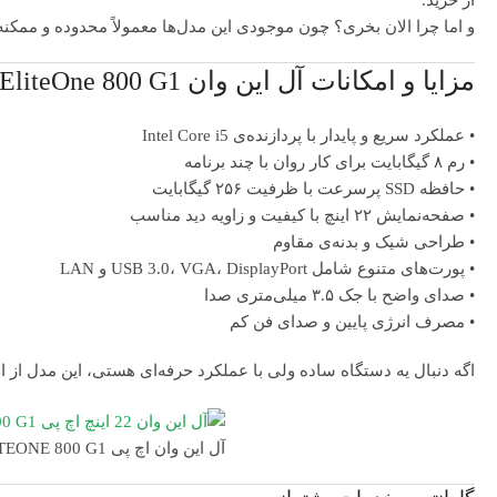
از خرید.
و اما چرا الان بخری؟ چون موجودی این مدل‌ها معمولاً محدوده و ممکنه 
مزایا و امکانات آل این وان HP EliteOne 800 G1
• عملکرد سریع و پایدار با پردازنده‌ی Intel Core i5
• رم ۸ گیگابایت برای کار روان با چند برنامه
• حافظه SSD پرسرعت با ظرفیت ۲۵۶ گیگابایت
• صفحه‌نمایش ۲۲ اینچ با کیفیت و زاویه دید مناسب
• طراحی شیک و بدنه‌ی مقاوم
• پورت‌های متنوع شامل USB 3.0، VGA، DisplayPort و LAN
• صدای واضح با جک ۳.۵ میلی‌متری صدا
• مصرف انرژی پایین و صدای فن کم
اگه دنبال یه دستگاه ساده ولی با عملکرد حرفه‌ای هستی، این مدل از ا
آل این وان اچ پی ELITEONE 800 G1