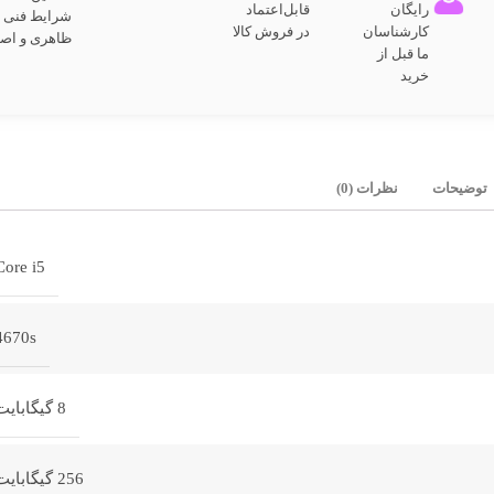
رایگان
قابل‌اعتماد
شرایط فنی و
کارشناسان
در فروش کالا
ظاهری و اص
ما قبل از
خرید
توضیحات
نظرات (0)
Core i5
4670s
8 گیگابایت
256 گیگابایت