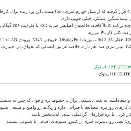
در قلب این سیستم یه پردازنده‌ی چهار هسته‌ای Intel Core i5 مدل 4670s قرار گرفته که از نسل چهارم سری Core هست. این پردازنده برا
 نیمه‌سنگین عملکرد خیلی خوبی داره.
سیستم با ۸ گیگابایت رم DDR3 عرضه می‌شه که برای اجرای هم‌زمان چند برنامه کاملاً کافیه. حافظه‌ی اص
ت کلی کار بالا می‌ره.
از نظر اتصالات هم HP حسابی دستت رو باز گذاشته؛ دو تا پورت USB 3.0، چهار تا USB 2.0، پورت DisplayPort، خرو
برای اتصال شبکه، پورت PS/2 برای کیبورد و ماوس قدیمی و حتی جک ۳.۵ میلی‌متری صدا هم داره. خلاصه هر نوع اتصالی که بخوای، در اختیارت
 و متعادلشه. یه بدنه‌ی مشکی براق با خطوط نرم و قوی که حس یه سیست
کارهای روزمره، مطالعه یا طراحی داره و رنگ‌ها رو واضح و طبیعی نشو
کار کردن با نرم‌افزارهای گرافیکی سبک، لذت‌بخش باشه.
یتورن؛ یعنی روی میزت خبری از کیس، سیم‌های اضافی یا شلوغی نیست.