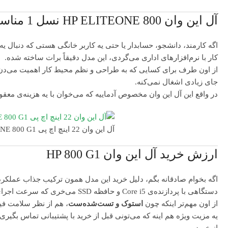
آل این وان HP ELITEONE 800 نسل 1 مناسب چه کسانیه؟
اگه کارمند، دانشجو، حسابدار یا حتی یه کاربر خانگی هستی که دنبال 
کار با نرم‌افزارهای اداری می‌گردی، این مدل دقیقاً برات ساخته شده.
جای زیادی اشغال نمی‌کنه.
در واقع این آل این وان مخصوص آدماییه که می‌خوان با یه هزینه‌ی معق
آل این وان 22 اینچ اچ پی HP ELITEONE 800 G1 استوک
ارزش خرید آل این وان HP 800 G1
اگه بخوام صادقانه بگم، دلیل خرید این مدل همون ترکیب جذاب عملکر
دستگاهی با پردازنده‌ی Core i5 و حافظه SSD می‌خری که سرعت اجرای بالایی داره.
از اون مهم‌تر اینکه چون
استوک و تست‌شده‌ست
، هم از نظر سلامت فی
یه مزیت ویژه هم اینه که می‌تونی قبل از خرید با پشتیبانی تماس بگیری