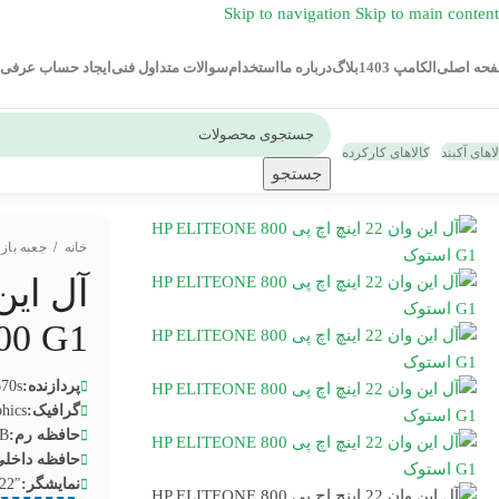
Skip to navigation
Skip to main content
حه اصلی
الکامپ 1403
بلاگ
درباره ما
استخدام
سوالات متداول فنی
ایجاد حساب عرفی
اهای آکبند
کالاهای کارکرده
جستجو
خانه
/
جعبه باز
800 G1
پردازنده:
670s
گرافیک:
hics
حافظه رم:
B
حافظه داخلی
نمایشگر:
22″ HD