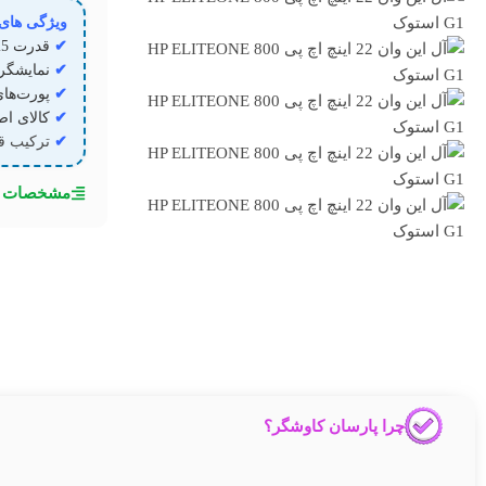
ویژگی های
✔
قدرت Core i5 نسل ۴ با رم ۸ و SSD پرسرعت ۲۵۶ گیگابایت!
✔
نمایشگر ۲۲ اینچی شفاف و طراحی شیک؛ جمع‌وجور برای میز کار 
✔
پورت‌های کامل USB، VGA و yPort
✔
کالای اصل با گارانتی
✔
ترکیب قد
مشخصات ف
چرا پارسان کاوشگر؟