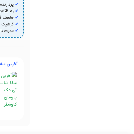
✔
پردازنده Intel Core i5 نسل ۴؛ با توان پردازشی 
✔
رم ۸GB؛ ارتقاء تا ۳۲GB برای چندوظیفگی روان
✔
حافظه SSD 256/512GB؛ ارتقاء تا 4TB یا HDD 1TB
✔
گرافیک Intel Iris Pro 5200؛ طراحی و تدوین حرفه‌ای
✔
قدرت بالا ب
آخرین سف