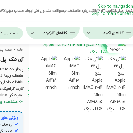
Skip to navigation
حه اصلی
الکامپ ۱۴۰۳
بلاگ
درباره ما
استخدام
سوالات متداول فنی
ایجاد حساب عرفی
EWS
Skip to main content
کالاهای آکبند
کالاهای کارکرده
تماشای ویدئو
ناموجود
خانه
/
جعبه باز
آی مک اپل 22 اینچ Apple iMAC 2014 Slim A1418 i5 G4 است
پردازنده:
Core i5 ن
حافظه رم:
۸ گیگابایت
حافظه داخلی: SSD
کارت گرافیک:
0
نمایشگر
: Full HD, 22 inch, Retina
>> مشاهده و
ویژگی های
✔
آی مک ۲۰۱۴؛ باریک و کلاسیک با ¹⁄₅ هزینه واقعی
✔
نمایشگر ۲۲ اینچ IPS اورجینال 2K؛ تصویر