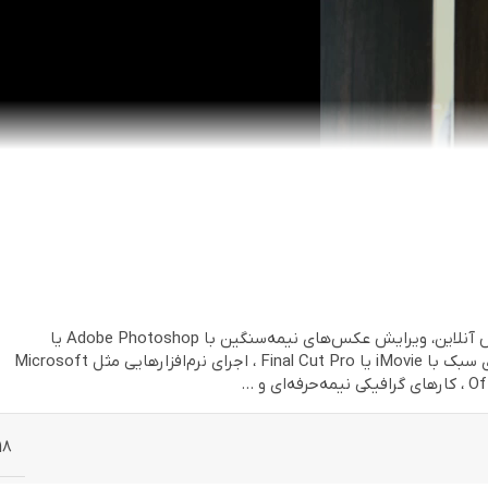
وب‌گردی، کارهای اداری، آموزش آنلاین، ویرایش عکس‌های نیمه‌سنگین با Adobe Photoshop یا
Lightroom و تدوین ویدیوهای سبک با iMovie یا Final Cut Pro ، اجرای نرم‌افزارهایی مثل Microsoft
ی و …
18
اگه دنبال یه کامپیوتر همه‌کاره، شیک، باکیفیت و با کارایی بالا هستید، آی مک اپل 22 اینچ Apple iMAC 2014 Slim A1418 i5 G4 استوک یکی ا