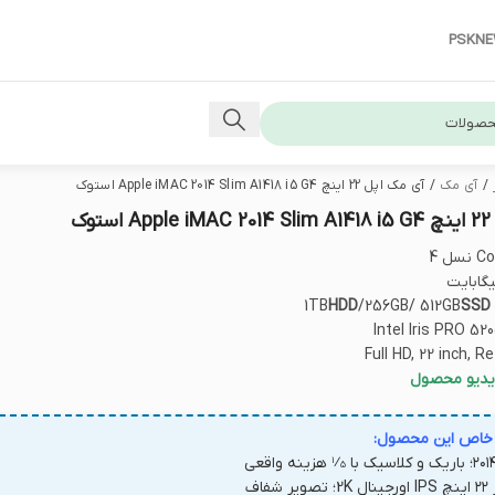
PSKN
/
آی مک
/
آی مک اپل 22 اینچ Apple iMAC 2014 Slim A1418 i5 G4 استوک
وک
سل 4
1TB
HDD
256GB/ 512GB/
Intel Iris PRO 520
یدیو محصول
 خاص این محصول:
 شفاف