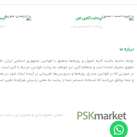
اگه دنبال یه فروشنده مطمئن هستید که دستگاه‌های استوک رو با کیفیت عا
وزن
فروشگاه، دستگاه‌ها هم تست فنی شدن و هم با گارانتی ارائه میشن. پس اگ
پرداخت آنلاین امن
ارس
قیمت و
پرداخت با کارت‌های شتاب
ارسال
رنگ
نتیجه گیری
اندازه
درباره ما
آی مک استوک اپل 2014 i5 یه انتخاب ایده‌آل برای کساییه
عملکرد قابل قبول و کیفیت ساخت بالا، می‌تونه تمام نیازهای شما رو برآور
توجه داشته باشید کلیه اصول و رویه‏‌ها منطبق با قوانین جمهوری اسلامی ایران، ق
برند
حقوق مصرف کننده است و متعاقبا کاربر نیز موظف به رعایت قوانین مرتبط با کاربر است.
گارانتی و تست فنی دستگاه‌هاشون اطمینان پیدا کنید.
در صورتی که در قوانین مندرج، رویه‏‌ها و سرویس‏‌ها تغییراتی در آینده ایجاد شود، د
وقتشه که شما هم فضای کاری یا خونگیتون رو با یه آی مک شیک و کاربردی،
و شما توافق می‏‌کنید که استفاده مستمر شما از سایت به معنی پذیرش هرگونه تغییر اس
تمامی حقوق مادی و معنوی این سایت متع