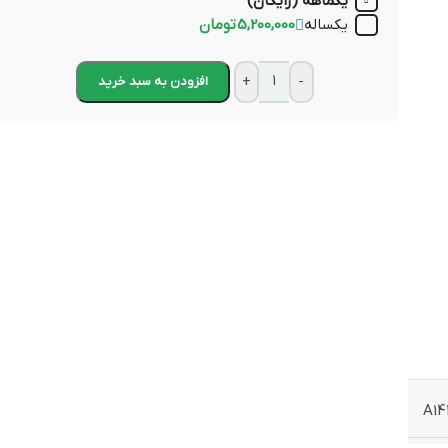
یکماهه (رایگان)
یکساله
5,200,000 تومان
+
-
افزودن به سبد خرید
A14
ز بهترین