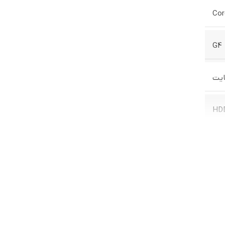
ش،
Cor
ده‌آل
G4
واید
HD
ی
شاید با
دارد