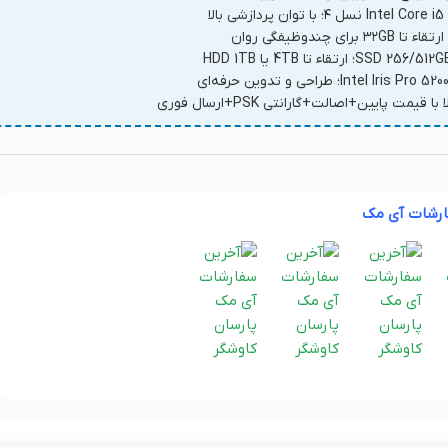
بالا
ا قیمت پایین‌+اصالت+گارانتی PSK+ارسال فوری
ارشات آی مک