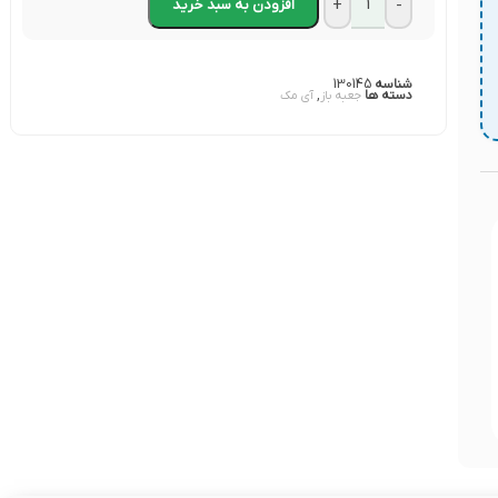
+
-
افزودن به سبد خرید
شناسه
130145
دسته ها
,
جعبه باز
آی مک