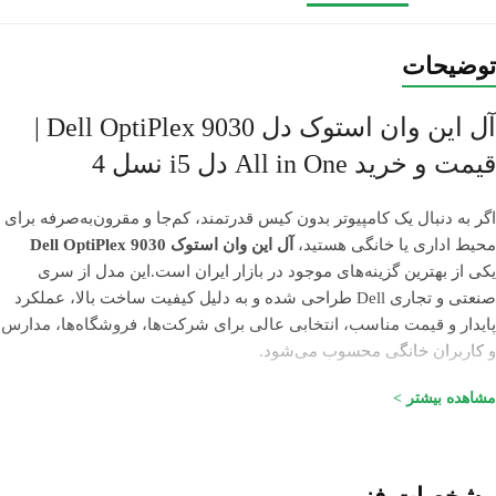
توضیحات
آل این وان استوک دل Dell OptiPlex 9030 |
قیمت و خرید All in One دل i5 نسل 4
اگر به دنبال یک کامپیوتر بدون کیس قدرتمند، کم‌جا و مقرون‌به‌صرفه برای
محیط اداری یا خانگی هستید،
آل این وان استوک Dell OptiPlex 9030
یکی از بهترین گزینه‌های موجود در بازار ایران است.این مدل از سری
صنعتی و تجاری Dell طراحی شده و به دلیل کیفیت ساخت بالا، عملکرد
پایدار و قیمت مناسب، انتخابی عالی برای شرکت‌ها، فروشگاه‌ها، مدارس
و کاربران خانگی محسوب می‌شود.
مشخصات فنی Dell OptiPlex 9030 All in One
مشاهده بیشتر >
پردازنده: Intel Core i5 نسل چهارم (Core i5 G4)
حافظه رم: 8 گیگابایت DDR3