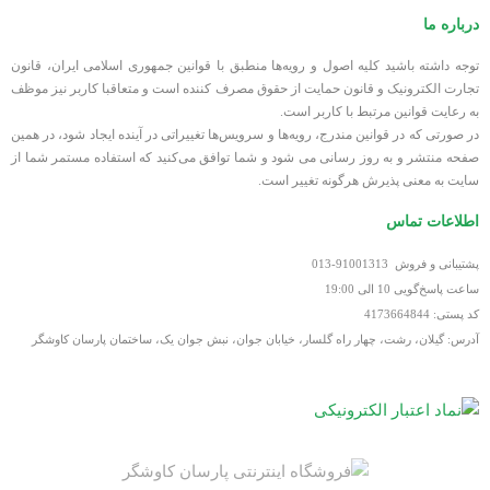
آموزشگاه‌ها و مدارس
درباره ما
تفاوت آل این وان با کیس معمولی
توجه داشته باشید کلیه اصول و رویه‏‌ها منطبق با قوانین جمهوری اسلامی ایران، قانون
تجارت الکترونیک و قانون حمایت از حقوق مصرف کننده است و متعاقبا کاربر نیز موظف
آل این وان DELL
ویژگی
به رعایت قوانین مرتبط با کاربر است.
کامپیوتر کیس‌دار
9030
در صورتی که در قوانین مندرج، رویه‏‌ها و سرویس‏‌ها تغییراتی در آینده ایجاد شود، در همین
صفحه منتشر و به روز رسانی می شود و شما توافق می‏‌کنید که استفاده مستمر شما از
سایت به معنی پذیرش هرگونه تغییر است.
اشغال فضا
بسیار کم
زیاد
اطلاعات تماس
زیبایی میز کار
بالا
معمولی
پشتیبانی و فروش 91001313-013
ساعت پاسخ‌گویی 10 الی 19:00
مصرف برق
کمتر
بیشتر
کد پستی: 4173664844
آدرس: گیلان، رشت، چهار راه گلسار، خیابان جوان، نبش جوان یک، ساختمان پارسان کاوشگر
نصب و
نیاز به کابل‌کشی
آسان
راه‌اندازی
بیشتر
قیمت آل این وان استوک دل 9030 در بازار ایران