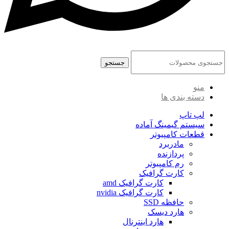
جستجو
منو
دسته بندی ها
لپ تاپ
سیستم گیمینگ آماده
قطعات کامپیوتر
مادربرد
پردازنده
رم کامپیوتر
کارت گرافیک
کارت گرافیک amd
کارت گرافیک nvidia
حافظه SSD
هارد دیسک
هارد اینترنال