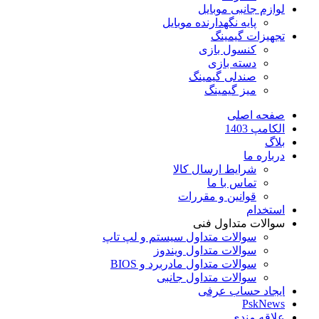
لوازم جانبی موبایل
پایه نگهدارنده موبایل
تجهیزات گیمینگ
کنسول بازی
دسته بازی
صندلی گیمینگ
میز گیمینگ
صفحه اصلی
الکامپ 1403
بلاگ
درباره ما
شرایط ارسال کالا
تماس با ما
قوانین و مقررات
استخدام
سوالات متداول فنی
سوالات متداول سیستم و لپ تاپ
سوالات متداول ویندوز
سوالات متداول مادربرد و BIOS
سوالات متداول جانبی
ایجاد حساب عرفی
PskNews
علاقه مندی