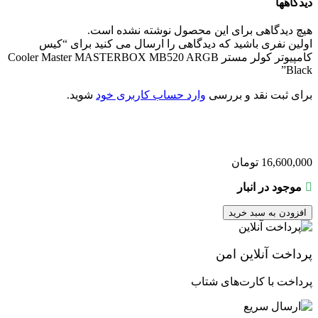
دیدگاهها
1 جایگاه برای فن ۱۲۰
جایگاه فن در پنل پشتی
میلی‌متری
هیچ دیدگاهی برای این محصول نوشته نشده است.
120 میلی متر
,
140 میلی
جایگاه خنک کننده آبی در پنل
اولین نفری باشید که دیدگاهی را ارسال می کنید برای “کیس
متر
,
240 میلی متر
,
280
بالایی
کامپیوتر کولر مستر Cooler Master MASTERBOX MB520 ARGB
میلی متر
,
360 میلی متر
Black”
120 میلی متر
,
140میلی متر
,
جایگاه خنک کننده آبی در پنل
240میلی متر
,
280میلی متر
,
جلویی
برای ثبت نقد و بررسی
وارد حساب کاربری خود
شوید.
360میلی متر
جایگاه خنک کننده آبی در پنل پشتی
120 میلی متر
فیلتر گرد و غبار
پنل پایینی
16,600,000
تومان
استیل ، پلاستیک ، شیشه
جنس بدنه
حرارت دیده
موجود در انبار
ابعاد
496 × 217 × 469 میلی متر
افزودن به سبد خرید
رنگ
مشکی
پرداخت آنلاین امن
وزن
6.59 کیلوگرم
پرداخت با کارت‌های شتاب
COOLER MASTER
برند
اصلی (الماس، آواژنگ،
گارانتی