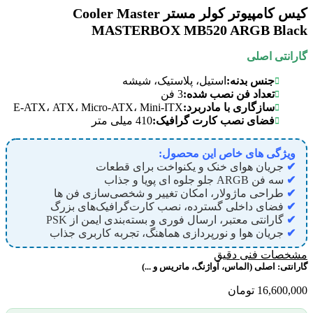
کیس کامپیوتر کولر مستر Cooler Master
MASTERBOX MB520 ARGB Black
گارانتی اصلی
جنس بدنه:
استیل، پلاستیک، شیشه
تعداد فن نصب شده:
3 فن
سازگاری با مادربرد:
E-ATX، ATX، Micro-ATX، Mini-ITX
فضای نصب کارت گرافیک:
410 میلی متر
ویژگی های خاص این محصول:
✔
جریان هوای خنک و یکنواخت برای قطعات
✔
سه فن ARGB جلو جلوه‌ ای پویا و جذاب
✔
طراحی ماژولار، امکان تغییر و شخصی‌سازی فن‌ ها
✔
فضای داخلی گسترده، نصب کارت‌گرافیک‌های بزرگ
✔
گارانتی معتبر، ارسال فوری و بسته‌بندی ایمن از PSK
✔
جریان هوا و نورپردازی هماهنگ، تجربه کاربری جذاب
مشخصات فنی دقیق
گارانتی:
اصلی (الماس، آواژنگ، ماتریس و ...)
16,600,000
تومان