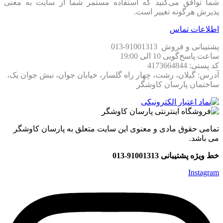
شما توافق می‏‌کنید که استفاده مستمر شما از سایت به معنی
پذیرش هرگونه تغییر است.
اطلاعات تماس
پشتیبانی و فروش 91001313-013
ساعت پاسخ‌گویی 10 الی 19:00
کد پستی: 4173664844
آدرس: گیلان، رشت، چهار راه گلسار، خیابان جوان، نبش جوان یک،
ساختمان پارسان کاوشگر
تمامی حقوق مادی و معنوی این سایت متعلق به پارسان کاوشگر
می باشد.
خط ویژه پشتیبانی 91001313-013
Instagram