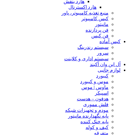
هارد بنفش
هارد اکسترنال
منبع تغذیه کامپیوتر، پاور
کیس کامپیوتر
مانیتور
فن پردازنده
فن کیس
کیس آماده
سیستم رندرینگ
سرور
سیستم‌ اداری و کلاینت
آل این وان آکبند
لوازم جانبی
کیبورد
موس و کیبورد
ماوس | موس
اسپیکر
هدفون – هدست
فلش مموری
مودم و تجهیزات شبکه
پایه نگهدارنده مانیتور
پایه خنک کننده
کیف و کوله
متفرقه