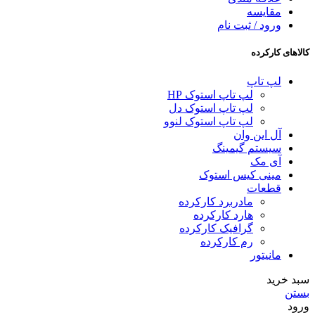
مقایسه
ورود / ثبت نام
کالاهای کارکرده
لپ تاپ
لپ تاپ استوک HP
لپ تاپ استوک دل
لپ تاپ استوک لنوو
آل این وان
سیستم گیمینگ
آی مک
مینی کیس استوک
قطعات
مادربرد کارکرده
هارد کارکرده
گرافیک کارکرده
رم کارکرده
مانیتور
سبد خرید
بستن
ورود