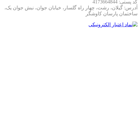
کد پستی: 4173664844
گزینه‌هاست. این مدل
ترکیب عالی‌ای از طراحی جذاب، فضای
آدرس: گیلان، رشت، چهار راه گلسار، خیابان جوان، نبش جوان یک،
داخلی گسترده، تهویه بی‌نظیر و امکانات حرفه‌ای
رو داره و می‌تونه
ساختمان پارسان کاوشگر
هر نیازی رو برآورده کنه.
پس اگه می‌خوای یه کیس قدرتمند و حرفه‌ای داشته باشی،
قیمت
کیس Ch780
رو بررسی کن و همین حالا اقدام به خرید کن. همچنین
برای مشاهده مدل‌های بیشتر،
اینجا کلیک کن
و بهترین کیس‌های
بازار رو ببین!