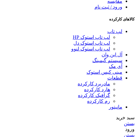
مقایسه
ورود / ثبت نام
کالاهای کارکرده
لپ تاپ
لپ تاپ استوک HP
لپ تاپ استوک دل
لپ تاپ استوک لنوو
آل این وان
سیستم گیمینگ
آی مک
مینی کیس استوک
قطعات
مادربرد کارکرده
هارد کارکرده
گرافیک کارکرده
رم کارکرده
مانیتور
سبد خرید
بستن
ورود
بستن