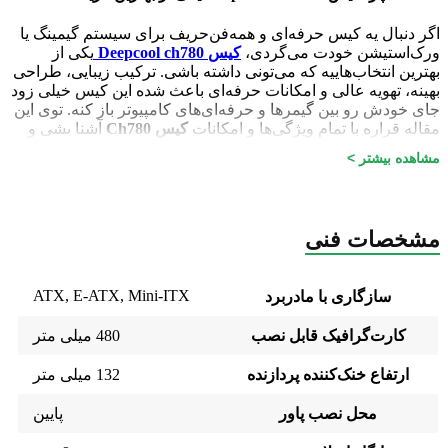
اگر دنبال یه کیس حرفه‌ای و همه‌فن‌حریف برای سیستم گیمینگ یا
ورک‌استیشن خودت می‌گردی،
کیس
Deepcool ch780
یکی از
بهترین انتخاب‌هاییه که می‌تونی داشته باشی. ترکیب زیبایی، طراحی
بهینه، تهویه عالی و امکانات حرفه‌ای باعث شده این کیس خیلی زود
جای خودش رو بین گیمرها و حرفه‌ای‌های کامپیوتر باز کنه. توی این
مقاله قراره با تمام ویژگی‌ها و امکانات
کیس
Ch780
آشنا بشی و
بدونی چرا این مدل یکی از بهترین گزینه‌ها برای سیستم قدرتمندته.
مشاهده بیشتر >
طراحی و کیفیت ساخت
کیس
Deepcool ch780
یکی از مهم‌ترین دلایلی که خیلیا جذب این کیس می‌شن، طراحی
مشخصات فنی
فوق‌العاده جذاب و مدرن اونه. بدنه‌ی تمام سفید
کیس
Ch780
با
متریال باکیفیت و شیشه‌ی حرارت‌دیده در کناره‌ها، جلوه‌ی خاصی به
سیستم میده. این طراحی نه‌تنها زیبایی بصری بالایی داره، بلکه
ATX
,
E-ATX
,
Mini-ITX
سازگاری با مادربرد
باعث میشه داخل کیس همیشه قابل‌مشاهده باشه و نورپردازی
قطعات بهتر به نمایش دربیاد.
کارت‌گرافیک قابل نصب
480 میلی متر
از نظر ابعاد و فضا، این کیس یک مدل
Full Tower
محسوب می‌شه،
ارتفاع خنک‌کننده پردازنده
132 میلی متر
یعنی فضای کافی برای انواع مادربردها، کارت‌های گرافیک بزرگ و
خنک‌کننده‌های حرفه‌ای رو در اختیارت میذاره. علاوه بر این، مدیریت
کابل‌ها توی این مدل خیلی راحت‌تر شده و می‌تونی یه سیستم شیک
محل نصب پاور
پایین
و تمیز داشته باشی.