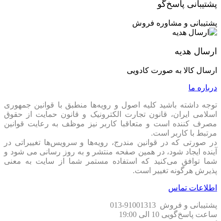
پشتیبانی پاسخ‌گو
قیمت کیس Ch780 و ارزش خرید آن
پشتیبانی و مشاوره فروش
حالا که با تمام ویژگی‌های کیس
Ch780
آشنا شدی، شاید این سوال
برات پیش بیاد که
قیمت کیس Ch780
نسبت به سایر رقبا چطوره؟
ارسال هدیه
واقعیت اینه که این کیس در مقایسه با مدل‌های مشابه از برندهای
دیگه، یه گزینه‌ی مقرون‌به‌صرفه محسوب می‌شه. هم از نظر
ارسال کالا به صورت کادویی
کیفیت ساخت، هم از نظر امکانات، ارزش خرید بالایی داره.
درباره ما
گارانتی معتبر، خیال مشتری راحت!
توجه داشته باشید کلیه اصول و رویه‏‌ها منطبق با قوانین جمهوری
یکی از دغدغه‌های همیشگی موقع خرید قطعات کامپیوتر،
گارانتی
اسلامی ایران، قانون تجارت الکترونیک و قانون حمایت از حقوق
معتبر
و پشتیبانی مناسب محصوله. خوشبختانه،کیس
Deepcool
مصرف کننده است و متعاقبا کاربر نیز موظف به رعایت قوانین
ch780
با
گارانتی اصلی و معتبر
ارائه می‌شه، پس خیالت از بابت
مرتبط با کاربر است.
پشتیبانی و خدمات پس از فروش راحت باشه. اگر به هر دلیلی نیاز
در صورتی که در قوانین مندرج، رویه‏‌ها و سرویس‏‌ها تغییراتی در
به پشتیبانی یا تعویض قطعه داشته باشی، شرکت گارانتی‌کننده این
آینده ایجاد شود، در همین صفحه منتشر و به روز رسانی می شود و
مورد رو برات حل می‌کنه.
شما توافق می‏‌کنید که استفاده مستمر شما از سایت به معنی
پذیرش هرگونه تغییر است.
نتیجه‌گیری: چرا باید کیس
Deepcool ch780
رو انتخاب
اطلاعات تماس
کنیم؟
پشتیبانی و فروش 91001313-013
اگر به دنبال یه
کیس حرفه‌ای، باکیفیت و زیبا
برای سیستم گیمینگ
ساعت پاسخ‌گویی 10 الی 19:00
یا ورک‌استیشن خودت هستی،کیس
Ch780
یکی از بهترین