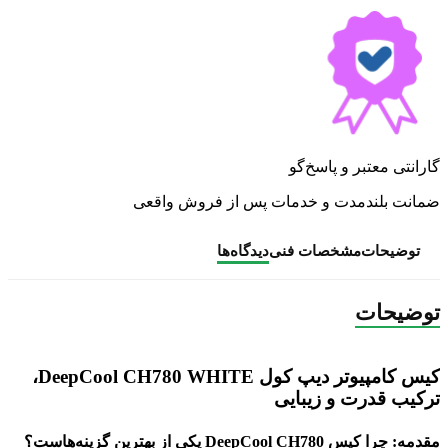
گارانتی معتبر و پاسخ‌گو
ضمانت بلندمدت و خدمات پس از فروش واقعی
توضیحات
مشخصات فنی
دیدگاه‌ها
توضیحات
کیس کامپیوتر دیپ کول DeepCool CH780 WHITE،
ترکیب قدرت و زیبایی
مقدمه: چرا
کیس
DeepCool CH780
یکی از بهترین گزینه‌هاست؟