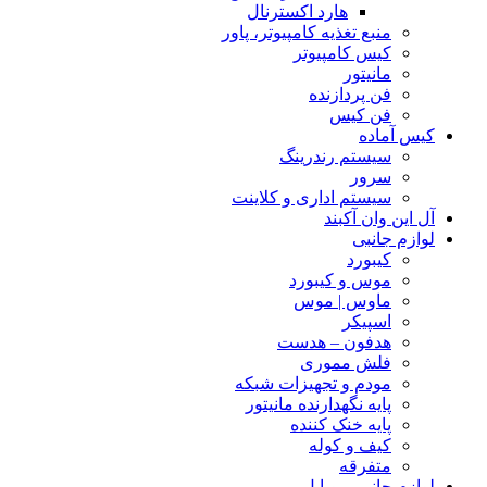
هارد اکسترنال
منبع تغذیه کامپیوتر، پاور
کیس کامپیوتر
مانیتور
فن پردازنده
فن کیس
کیس آماده
سیستم رندرینگ
سرور
سیستم‌ اداری و کلاینت
آل این وان آکبند
لوازم جانبی
کیبورد
موس و کیبورد
ماوس | موس
اسپیکر
هدفون – هدست
فلش مموری
مودم و تجهیزات شبکه
پایه نگهدارنده مانیتور
پایه خنک کننده
کیف و کوله
متفرقه
لوازم جانبی موبایل