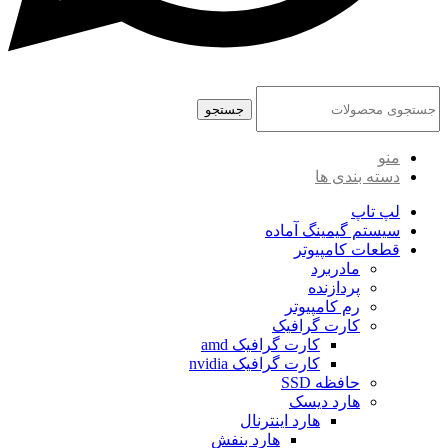
جستجو
منو
دسته بندی ها
لپ تاپ
سیستم گیمینگ آماده
قطعات کامپیوتر
مادربرد
پردازنده
رم کامپیوتر
کارت گرافیک
کارت گرافیک amd
کارت گرافیک nvidia
حافظه SSD
هارد دیسک
هارد اینترنال
هارد بنفش