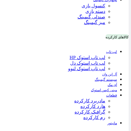
تجهیزات گیمینگ
کنسول بازی
دسته بازی
صندلی گیمینگ
میز گیمینگ
کالاهای کارکرده
لپ تاپ
لپ تاپ استوک HP
لپ تاپ استوک دل
لپ تاپ استوک لنوو
آل این وان
سیستم گیمینگ
آی مک
مینی کیس استوک
قطعات
مادربرد کارکرده
هارد کارکرده
گرافیک کارکرده
رم کارکرده
مانیتور