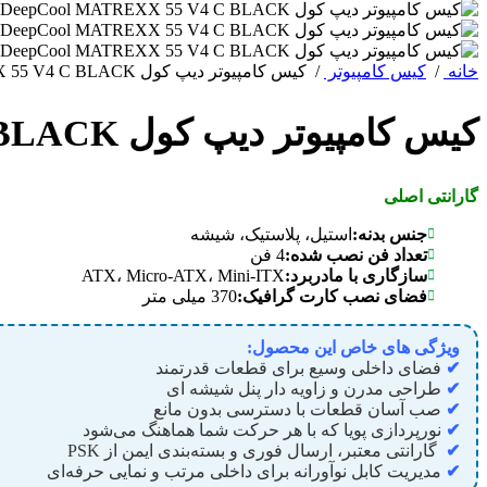
خانه
/
کیس کامپیوتر
/
کیس کامپیوتر دیپ کول DeepCool MATREXX 55 V4 C BLACK
کیس کامپیوتر دیپ کول DeepCool MATREXX 55 V4 C BLACK
گارانتی اصلی
جنس بدنه:
استیل، پلاستیک، شیشه
تعداد فن نصب شده:
4 فن
سازگاری با مادربرد:
ATX، Micro-ATX، Mini-ITX
فضای نصب کارت گرافیک:
370 میلی متر
ویژگی های خاص این محصول:
✔
فضای داخلی وسیع برای قطعات قدرتمند
✔
طراحی مدرن و زاویه‌ دار پنل شیشه‌ ای
✔
صب آسان قطعات با دسترسی بدون مانع
✔
نورپردازی پویا که با هر حرکت شما هماهنگ می‌شود
✔
گارانتی معتبر، ارسال فوری و بسته‌بندی ایمن از PSK
✔
مدیریت کابل نوآورانه برای داخلی مرتب و نمایی حرفه‌ای