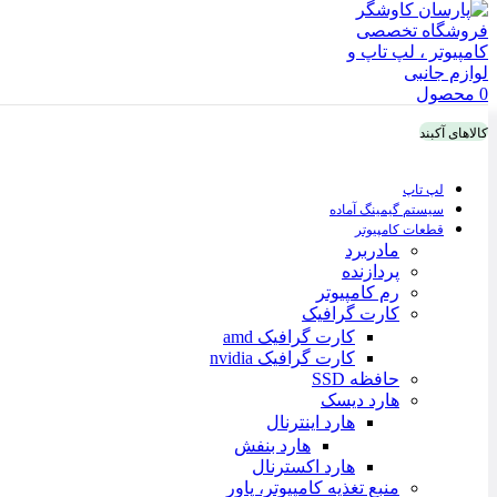
0
محصول
کالاهای آکبند
لپ تاپ
سیستم گیمینگ آماده
قطعات کامپیوتر
مادربرد
پردازنده
رم کامپیوتر
کارت گرافیک
کارت گرافیک amd
کارت گرافیک nvidia
حافظه SSD
هارد دیسک
هارد اینترنال
هارد بنفش
هارد اکسترنال
منبع تغذیه کامپیوتر، پاور