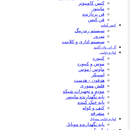
کیس کامپیوتر
مانیتور
فن پردازنده
فن کیس
کیس آماده
سیستم رندرینگ
سرور
سیستم‌ اداری و کلاینت
آل این وان آکبند
لوازم جانبی
کیبورد
موس و کیبورد
ماوس | موس
اسپیکر
هدفون – هدست
فلش مموری
مودم و تجهیزات شبکه
پایه نگهدارنده مانیتور
پایه خنک کننده
کیف و کوله
متفرقه
لوازم جانبی موبایل
پایه نگهدارنده موبایل