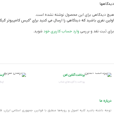
دیدگاهها
هیچ دیدگاهی برای این محصول نوشته نشده است.
پورت USB TYPE-C
اولین نفری باشید که دیدگاهی را ارسال می کنید برای “کیس کامپیوتر گیگابایت مدل LASS ATX
برای ثبت نقد و بررسی
وارد حساب کاربری خود
شوید.
پورت میکروفون
پورت هدفون
جایگاه اسلات توسعه
پرداخت آنلاین امن
ارس
پشتیبانی از SLI
پرداخت با کارت‌های شتاب
ارسال
پشتیبانی از CROSSFIRE
درباره ما
توجه داشته باشید کلیه اصول و رویه‏‌ها منطبق با قوانین جمهوری اسلامی ایران، ق
قفسه هارد دیسک