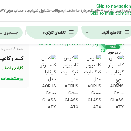
Skip to navigation
حه اصلی
الکامپ 1403
بلاگ
درباره ما
استخدام
سوالات متداول فنی
ایجاد حساب عرفی
EWS
Skip to main content
کالاهای آکبند
کالاهای کارکرده
تماشای ویدئو
-18%
خانه
/
کیس کام
ناموجود
لپ تاپ استوک HP
کیس کامپیوتر گیگا
لپ تاپ استوک دل
گارانتی اصلی
لپ تاپ استوک لنوو
مشخصات ف