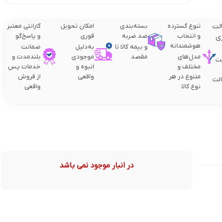
لت
تنوع گسترده
بسته‌بندی
امکان تحویل
گارانتی معتبر
و انتخاب
ضد ضربه
فوری
و پاسخ‌گو
ی
هوشمندانه
و بیمه کالا تا
به‌دلیل
ضمانت
مدل‌های
مقصد
موجودی
بلندمدت و
ت
مختلف و
انبوه و
خدمات پس
متنوع در هر
واقعی
از فروش
لت
نوع کالا
واقعی
در انبار موجود نمی باشد