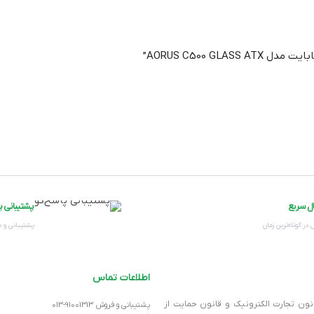
یک 
AORUS C500 G”
8 عدد
ال سریع
پشتیبانی پ
ن
 در کوتاه‌ترین زمان
پشتیبانی و 
ن
اطلاعات تماس
انون تجارت الکترونیک و قانون حمایت از
پشتیبانی و فروش 91001313-013