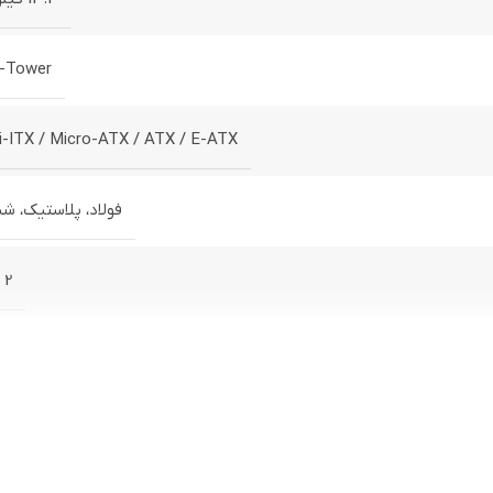
-Tower
i-ITX / Micro-ATX / ATX / E-ATX
فولاد، پلاستیک، ش
2 عدد
2 عدد
2 عدد
ن