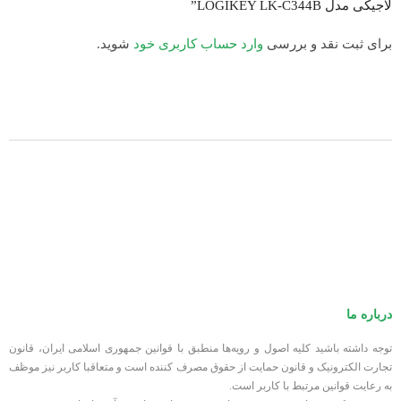
لاجیکی مدل LOGIKEY LK-C344B”
جایگاه فن در پنل کناری
میلی متری
برای ثبت نقد و بررسی
وارد حساب کاربری خود
شوید.
امکان نصب 1 عدد فن 120
جایگاه فن در پنل پشتی
میلی‌متری
2 جایگاه برای نصب فن 120
جایگاه فن در پنل پایینی
میلی متری
قابلیت‌های خنک کننده
فیلتر گرد و غبار
استیل – پلاستیک – شیشه
جنس بدنه
فشرده
ابعاد
۴۵۰ × ۱۹۵ × ۳۹۵ میلی‌متر
درباره ما
توجه داشته باشید کلیه اصول و رویه‏‌ها منطبق با قوانین جمهوری اسلامی ایران، قانون
رنگ
مشکی
تجارت الکترونیک و قانون حمایت از حقوق مصرف کننده است و متعاقبا کاربر نیز موظف
به رعایت قوانین مرتبط با کاربر است.
برند
LOGIKEY