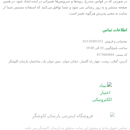
در صورتی که در قوانین مندرج، رویه‏‌ها و سرویس‏‌ها تغییراتی در آینده ایجاد شود، در همین
صفحه منتشر و به روز رسانی می شود و شما توافق می‏‌کنید که استفاده مستمر شما از
سایت به معنی پذیرش هرگونه تغییر است.
اصلی (الماس، آواژنگ، ماتریس
گارانتی
و …)
اطلاعات تماس
پشتیبانی و فروش 91001313-013
ساعت پاسخ‌گویی 10 الی 19:00
کد پستی: 4173664844
آدرس: گیلان، رشت، چهار راه گلسار، خیابان جوان، نبش جوان یک، ساختمان پارسان کاوشگر
تمامی حقوق مادی و معنوی این سایت متعلق به پارسان کاوشگر می باشد.