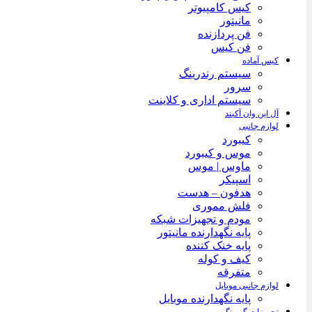
کیس کامپیوتر
مانیتور
فن پردازنده
فن کیس
کیس آماده
سیستم رندرینگ
سرور
سیستم‌ اداری و کلاینت
آل این وان آکبند
لوازم جانبی
کیبورد
موس و کیبورد
ماوس | موس
اسپیکر
هدفون – هدست
فلش مموری
مودم و تجهیزات شبکه
پایه نگهدارنده مانیتور
پایه خنک کننده
کیف و کوله
متفرقه
لوازم جانبی موبایل
پایه نگهدارنده موبایل