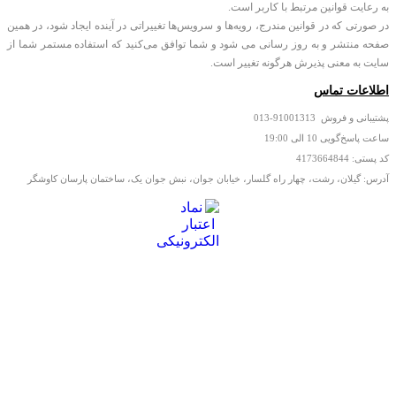
به رعایت قوانین مرتبط با کاربر است.
در صورتی که در قوانین مندرج، رویه‏‌ها و سرویس‏‌ها تغییراتی در آینده ایجاد شود، در همین
صفحه منتشر و به روز رسانی می شود و شما توافق می‏‌کنید که استفاده مستمر شما از
سایت به معنی پذیرش هرگونه تغییر است.
اطلاعات تماس
پشتیبانی و فروش 91001313-013
ساعت پاسخ‌گویی 10 الی 19:00
کد پستی: 4173664844
آدرس: گیلان، رشت، چهار راه گلسار، خیابان جوان، نبش جوان یک، ساختمان پارسان کاوشگر