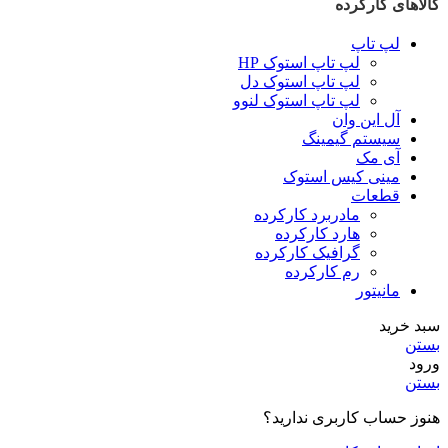
کالاهای کارکرده
لپ تاپ
لپ تاپ استوک HP
لپ تاپ استوک دل
لپ تاپ استوک لنوو
آل این وان
سیستم گیمینگ
آی مک
مینی کیس استوک
قطعات
مادربرد کارکرده
هارد کارکرده
گرافیک کارکرده
رم کارکرده
مانیتور
سبد خرید
بستن
ورود
بستن
هنوز حساب کاربری ندارید؟