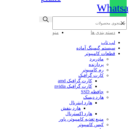
Whatsa
دسته بندی ها
منو
لپ تاپ
سیستم گیمینگ آماده
قطعات کامپیوتر
مادربرد
پردازنده
رم کامپیوتر
کارت گرافیک
کارت گرافیک amd
کارت گرافیک nvidia
حافظه SSD
هارد دیسک
هارد اینترنال
هارد بنفش
هارد اکسترنال
منبع تغذیه کامپیوتر، پاور
کیس کامپیوتر