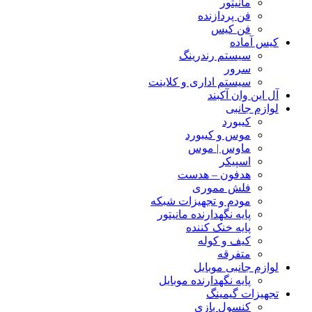
مانیتور
فن پردازنده
فن کیس
کیس آماده
سیستم رندرینگ
سرور
سیستم‌ اداری و کلاینت
آل این وان آکبند
لوازم جانبی
کیبورد
موس و کیبورد
ماوس | موس
اسپیکر
هدفون – هدست
فلش مموری
مودم و تجهیزات شبکه
پایه نگهدارنده مانیتور
پایه خنک کننده
کیف و کوله
متفرقه
لوازم جانبی موبایل
پایه نگهدارنده موبایل
تجهیزات گیمینگ
کنسول بازی