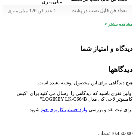
میلی‌متری
تعداد فن قابل نصب در پشت
1 عدد فن 120 میلی‌متری
فن نصب شده
4 عدد
مشاهده بیشتر >
قابلیت نصب 3 عدد فن 120
قابلیت نصب فن درب کناری
میلی‌متری
پورت USB 3.0
دارد
دیدگاه و امتیاز شما
جک 3.5 میلی‌متری صدا
دارد
فیلتر گرد و غبار دارای
دیدگاهها
سایر توضیحات
کنترلر Aura Sync RGB با 6
پورت
هیچ دیدگاهی برای این محصول نوشته نشده است.
جنس بدنه
استیل + شیشه
اولین نفری باشید که دیدگاهی را ارسال می کنید برای “کیس
کامپیوتر لاجی کی مدل LOGIKEY LK-C664B”
ابعاد
۴۷۵ × ۲۴۵ × ۴۳۳ میلی متر
برای ثبت نقد و بررسی
وارد حساب کاربری خود
شوید.
رنگ
مشکی
LOGIKEY
برند
اصلی (الماس، آواژنگ،
10,450,000
تومان
گارانتی