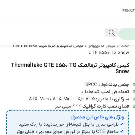
PSKN
خانه
/
کیس کامپیوتر
/
کیس کامپیوتر ترمالتیک Thermaltake
CTE E550 TG Snow
کیس کامپیوتر ترمالتیک Thermaltake CTE E550 TG
Snow
جنس بدنه:
فولاد SPCC
تعداد فن نصب شده:
ندارد
سازگاری با مادربرد:
ATX، Micro-ATX، Mini-ITX,E-ATX
فضای نصب کارت گرافیک:
۴۴۴ میلی متر
ویژگی های خاص این محصول:
✔
طراحی مدرن با پنل شیشه‌ای حرارت‌دیده با رنگ سفید
✔
ساختار CTE با تمرکز بر گردش هوای عمودی و خنکی بهتر