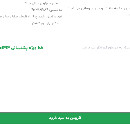
ساعت پاسخ‌گویی ۱۰ الی ۱۹:۰۰
ر همین صفحه منتشر و به روز رسانی می شود
کد پستی: ۴۱۷۳۶۶۴۸۴۴
ت.
آدرس: گیلان، رشت، چهار راه گلسار، خیابان جوان، 
۵۵۸.۵×۲۷۰×۵۱۳میلی‌متر
ساختمان پارسان کاوشگر
Mid-Tower
خط ویژه پشتیبانی ۹۱۰۰۱۳۱۳-۰۱۳
لق به پارسان کاوشگر می باشد.
سفید
THERMALTAKE
 (الماس، آواژنگ، ماتریس و …)
افزودن به سبد خرید