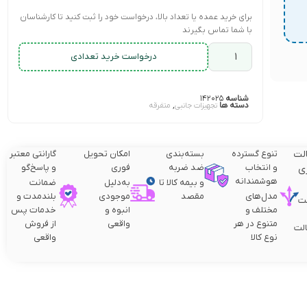
برای خرید عمده یا تعداد بالا، درخواست خود را ثبت کنید تا کارشناسان
با شما تماس بگیرند
درخواست خرید تعدادی
شناسه
۱۴۲۰۲۵
دسته ها
,
تجهیزات جانبی
متفرقه
لت
تنوع گسترده
بسته‌بندی
امکان تحویل
گارانتی معتبر
و انتخاب
ضد ضربه
فوری
و پاسخ‌گو
ی
هوشمندانه
و بیمه کالا تا
به‌دلیل
ضمانت
مدل‌های
مقصد
موجودی
بلندمدت و
ت
مختلف و
انبوه و
خدمات پس
متنوع در هر
واقعی
از فروش
لت
نوع کالا
واقعی