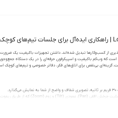
اپذیری از کسب‌وکارها تبدیل شده‌اند، داشتن تجهیزات باکیفیت یک ضرورت
ربین کنفرانس لاجیتک مدل BCC950 یک سیستم همه‌کاره (All-in-One) است که وب‌کم باکیفیت و اسپیکرفون حرفه‌ای را در یک دستگاه جمع‌وجور
گزینه‌ای بی‌نقص برای اتاق‌های فکر، دفاتر خصوصی و تیم‌های کوچک اس
زاویه دید و چرخش: دارای لنز شیشه‌ای با میدان دید 78 درجه، همراه با قابلیت چرخش افقی (Pan)، عمودی (Tilt) و 
صدای شفاف و دوطرفه: مجهز به میکروفون همه‌جانبه (۳۶۰ درجه) با قابلیت حذف نویز (Noise-Canceling) و اسپیکر داخلی قدرتمند که