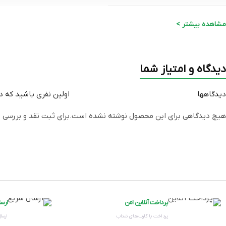
میدان دید لنز
مشاهده بیشتر >
فاصله کانوني
دیدگاه و امتیاز شما
توضیحات ریموت کنترل
دیدگاهها
اولین نفری باشید که دید
هیچ دیدگاهی برای این محصول نوشته نشده است.
برای ثبت نقد و بررسی
و
مقدار چرخش افقی (PAN)
مقدار چرخش عمودی (TILT)
تعداد پورت USB
پرداخت آنلاین امن
ارس
منبع انرژی
پرداخت با کارت‌های شتاب
ارسال