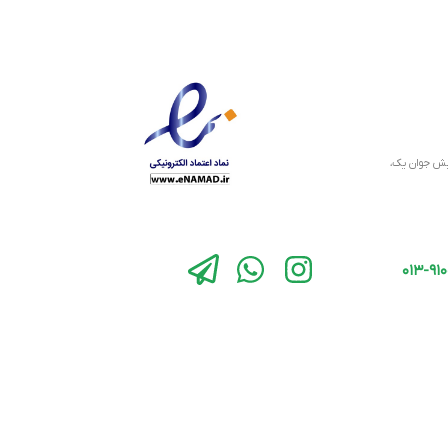
نبش جوان یک،
کی
LO