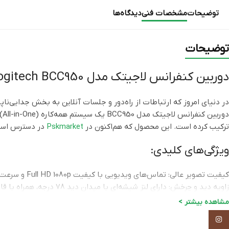
توضیحات
مشخصات فنی
دیدگاه‌ها
توضیحات
دوربین کنفرانس لاجیتک مدل Logitech BCC950 | راهکاری ایده‌آل برای جلسات تیم‌های کوچک
در دنیای امروز که ارتباطات از راه‌دور و جلسات آنلاین به بخش جدایی‌ن
دو
ترکیب کرده است. این محصول که هم‌اکنون در
Pskmarket
در دسترس است، 
ویژگی‌های کلیدی:
کیفیت تصویر عالی: تماس‌های ویدیویی با کیفیت Full HD 1080p و سرعت 30 فریم بر ثانیه، تصویری شفاف و واضح از شما به نمایش می‌گذارد.
یا دکمه‌های روی پایه قابل تنظیم است.
مشاهده بیشتر >
Instagram
شعاع 2.5 متری به خوبی دریافت و پخش می‌کند.