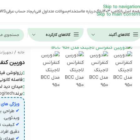
Skip to navigation
حه اصلی
الکامپ ۱۴۰۳
بلاگ
درباره ما
استخدام
سوالات متداول فنی
ایجاد حساب عرفی
EWS
Skip to main content
کالاهای آکبند
کالاهای کارکرده
خانه
/
تجهیزات
لپ تاپ استوک HP
دوربین کنفرا
لپ تاپ استوک دل
رزولوشن فیل
فاصله کانونی
لپ تاپ استوک لنوو
میدان دید لنز
برند:
ogitech
ویژگی های
✔
طراحی یک
ویدئویی.
✔
کیفیت ت
دقیق افراد.
✔
صدای شف