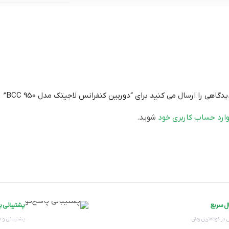
۷۸ درجه
۳.۶۷ میلی‌متر
دارد – با برد ۱۰ متر
گاهی را ارسال می کنید برای “دوربین کنفرانس لاجیتک مدل BCC 950”
ارد حساب کاربری خود
شوید.
۱۸۰ درجه
۵۵ درجه
یک 
ال سریع
پشتیبانی پ
 در کوتاه‌ترین زمان
پشتیبانی و 