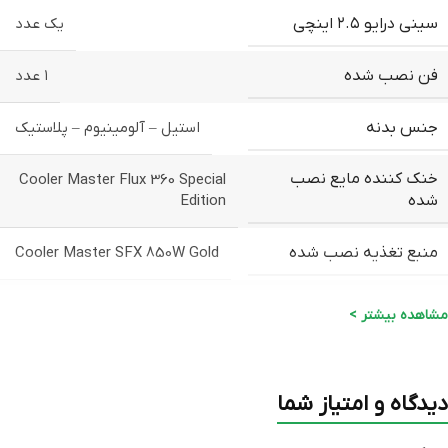
سینی درایو ۲.۵ اینچی
یک عدد
فن نصب شده
۱ عدد
00:09
00:00
جنس بدنه
استیل – آلومینیوم – پلاستیک
خنک کننده مایع نصب
Cooler Master Flux 360 Special
Edition
شده
منبع تغذیه نصب شده
Cooler Master SFX 850W Gold
فن نصب شده در پنل کناری
MF120 Halo * 1
مشاهده بیشتر >
ابعاد
۳۴۸ × ۳۰۶ × ۶۵۰ میلی‌متر
دیدگاه و امتیاز شما
وزن
۱۳۴۰۰ گرم