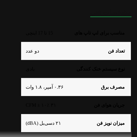
مشخصات فنی
این کول پد برای چه کسانی مناسب است؟
مناسب برای لپ تاپ های
15 تا 17 اینچی
کول پد کولر مستر Notepal U2 PLUS
برای طیف متنوعی از کاربران
می‌برند.
تعداد فن
دو عدد
دانشجویان و کاربران روزمره:
وزن ۶۵۰ گرمی و طراحی نسبتاً جمع‌وجور، حمل آن را در کنار لپ‌تاپ ساده‌تر می‌کند.
برای افرادی که ساعت‌های طولانی با لپ‌تاپ ک
برنامه‌نویسان:
مدیریت بهتر گرما کمک کند.
نوع سیستم خنک کنندگی
بادی
گیمرها:
سیستم خنک‌کننده خود لپ‌تاپ به تهویه بهتر کمک کنند
طراحان و
استفاده طولانی از نرم‌افزارهای پردازش
مصرف برق
۰.۳۶ آمپر، ۱.۸ وات
تولیدکنندگان محتوا:
سطح مشبک و مجهز به فن می‌تواند به ج
کاربران لپ‌تاپ‌های ۱۵ و ۱۶
اینچی:
Master تا ۱۷ اینچ است.
جریان هوای فن
۳۱ CFM ± ۱۰٪
در مقابل، اگر لپ‌تاپ شما بسیار قدرتمند است و در استفاده‌های سن
اهمیت دارد، U2 Plus تمرکز اصلی خود را روی این امکانات نگذاشته است.
میزان نویز فن
۲۱ دسی‌بل (dBA)