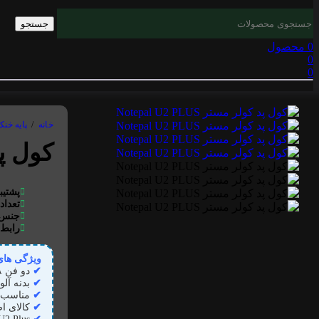
جستجو
0
محصول
0
0
خانه
/
پایه خن
کول پد کول
پشتیب
تعداد
جنس 
رابط:
ویژگی ها
✔
دو فن ۸ سانتی‌متری با سرعت ۲۰۰۰RPM؛ خنک‌کنندگی قوی و بی‌صدا
✔
بدنه آلو
✔
مناسب لپ‌تاپ‌های تا ۱۷ ا
✔
کالای اص