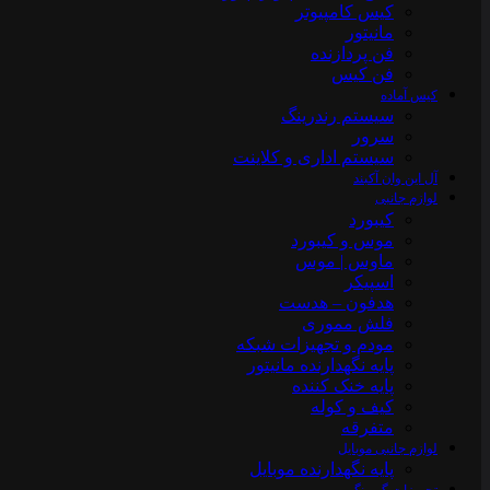
کیس کامپیوتر
مانیتور
فن پردازنده
فن کیس
کیس آماده
سیستم رندرینگ
سرور
سیستم‌ اداری و کلاینت
آل این وان آکبند
لوازم جانبی
کیبورد
موس و کیبورد
ماوس | موس
اسپیکر
هدفون – هدست
فلش مموری
مودم و تجهیزات شبکه
پایه نگهدارنده مانیتور
پایه خنک کننده
کیف و کوله
متفرقه
لوازم جانبی موبایل
پایه نگهدارنده موبایل