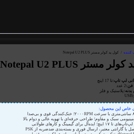
ک کننده
/
کول پد کولر مستر Notepal U2 PLUS
ر مستر Notepal U2 PLUS
انی لپ تاپ:
تا 17 اینچ
 فن:
2 عدد
بدنه:
پلاستیک و فلز
USB
ی خاص این محصول:
مینیومی سبک و مقاوم؛ طراحی حرفه‌ای با تهویه عالی و دوام بالا
ینچ؛ ایده‌آل برای گیمینگ و کارهای طولانی
ل با گارانتی معتبر، ارسال فوری و بسته‌بندی ضدضربه از PSK