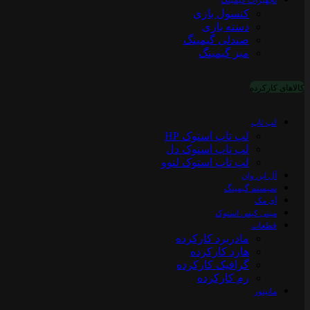
تجهیزات گیمینگ
کنسول بازی
دسته بازی
صندلی گیمینگ
میز گیمینگ
کالاهای کارکرده
لپ تاپ
لپ تاپ استوک HP
لپ تاپ استوک دل
لپ تاپ استوک لنوو
آل این وان
سیستم گیمینگ
آی مک
مینی کیس استوک
قطعات
مادربرد کارکرده
هارد کارکرده
گرافیک کارکرده
رم کارکرده
مانیتور