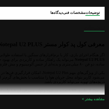
توضیحات
مشخصات فنی
دیدگاه‌ها
توضیحات
معرفی کول پد کولر مستر Notepal U2 PLUS
اگر هنگام اجرای بازی، کار با نرم‌افزارهای سنگین یا استفاده طولان
Notepal U2 PLUS
می‌تواند یک راهکار ساده و کاربردی برای بهبود ج
ساده، دو فن ۸۰ میلی‌متری و بدنه‌ای از جنس آلومینیوم و مش فلزی ساخته شده است و برای لپ‌تاپ‌های تا اندازه ۱۷ اینچ طراحی شده است.
یکی از ویژگی‌های مهم tepal U2 Plus
می‌شود کاربر بتواند محل جریان هوا را متناسب با بخش‌های گرم‌تر لپ
دریچه‌های تهویه می‌تواند کاربردی باشد.
درصد است و سطح صدای اعلام‌شده توسط سازنده ۲۱ دسی‌بل است.
مشاهده بیشتر >
در نتیجه، Notepal U2 Plus را می‌توان گزینه‌ای من
جانبی متعدد، یک پایه خنک کننده سبک‌تر و کاربردی با تمرکز روی تهو