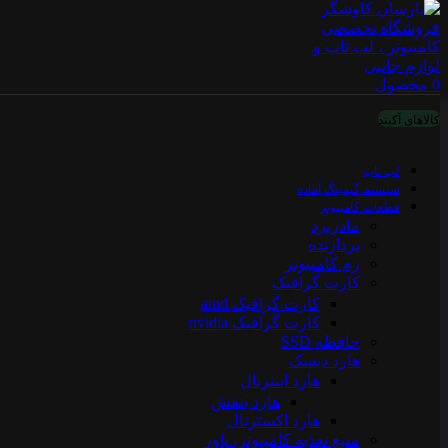
0
محصول
کالاهای آکبند
لپ تاپ
سیستم گیمینگ آماده
قطعات کامپیوتر
مادربرد
پردازنده
رم کامپیوتر
کارت گرافیک
کارت گرافیک amd
کارت گرافیک nvidia
حافظه SSD
هارد دیسک
هارد اینترنال
هارد بنفش
هارد اکسترنال
منبع تغذیه کامپیوتر، پاور