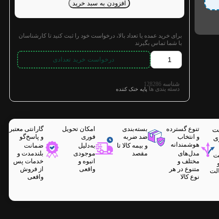
افزودن به سبد خرید
برای خرید عمده یا تعداد بالا، درخواست خود را ثبت کنید تا کارشناسان
با شما تماس بگیرند
درخواست خرید تعدادی
شناسه
128286
دسته بندی ها
پایه خنک کننده
تنوع گسترده
بسته‌بندی
امکان تحویل
گارانتی معتبر
ت
و انتخاب
ضد ضربه
فوری
و پاسخ‌گو
ی
هوشمندانه
و بیمه کالا تا
به‌دلیل
ضمانت
مدل‌های
مقصد
موجودی
بلندمدت و
ت
مختلف و
انبوه و
خدمات پس
متنوع در هر
واقعی
از فروش
لت
نوع کالا
واقعی