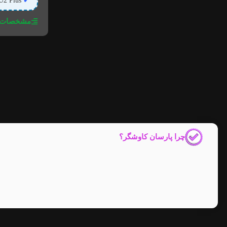
✔
Notepal U2 Plus؛ خنک، شیک و
مشخصات ف
چرا پارسان کاوشگر؟