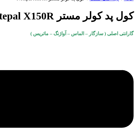
کول پد کولر مستر Notepal X150R
گارانتی اصلی ( سازگار – الماس – آواژنگ – ماتریس )