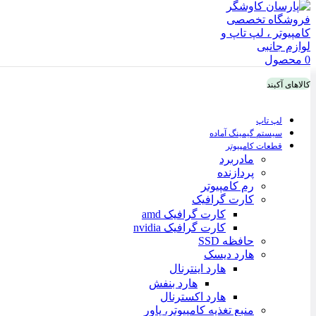
0
محصول
کالاهای آکبند
لپ تاپ
سیستم گیمینگ آماده
قطعات کامپیوتر
مادربرد
پردازنده
رم کامپیوتر
کارت گرافیک
کارت گرافیک amd
کارت گرافیک nvidia
حافظه SSD
هارد دیسک
هارد اینترنال
هارد بنفش
هارد اکسترنال
منبع تغذیه کامپیوتر، پاور