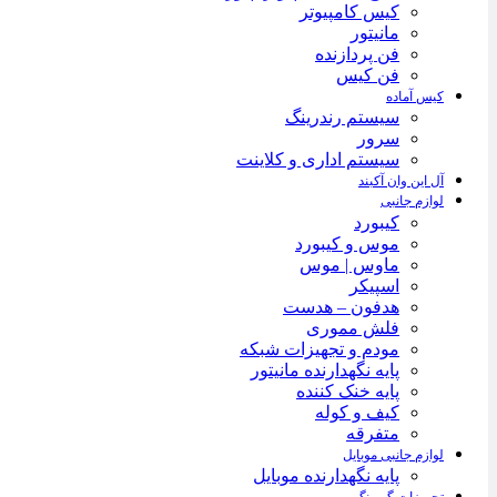
کیس کامپیوتر
مانیتور
فن پردازنده
فن کیس
کیس آماده
سیستم رندرینگ
سرور
سیستم‌ اداری و کلاینت
آل این وان آکبند
لوازم جانبی
کیبورد
موس و کیبورد
ماوس | موس
اسپیکر
هدفون – هدست
فلش مموری
مودم و تجهیزات شبکه
پایه نگهدارنده مانیتور
پایه خنک کننده
کیف و کوله
متفرقه
لوازم جانبی موبایل
پایه نگهدارنده موبایل