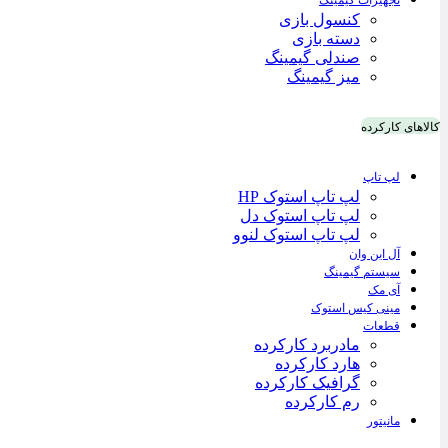
تجهیزات گیمینگ
کنسول بازی
دسته بازی
صندلی گیمینگ
میز گیمینگ
کالاهای کارکرده
لپ تاپ
لپ تاپ استوک HP
لپ تاپ استوک دل
لپ تاپ استوک لنوو
آل این وان
سیستم گیمینگ
آی مک
مینی کیس استوک
قطعات
مادربرد کارکرده
هارد کارکرده
گرافیک کارکرده
رم کارکرده
مانیتور