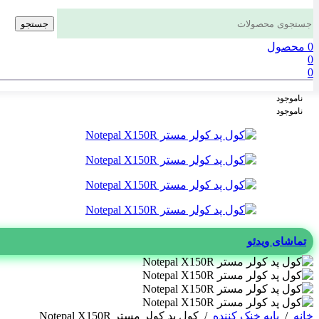
جستجو
0
محصول
0
0
ناموجود
ناموجود
تماشای ویدئو
خانه
/
پایه خنک کننده
/
کول پد کولر مستر Notepal X150R