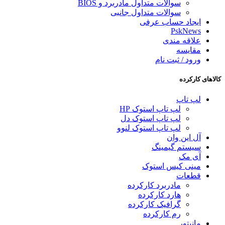
سوالات متداول مادربرد و BIOS
سوالات متداول جانبی
ایجاد حساب عرفی
PskNews
علاقه مندی
مقایسه
ورود / ثبت نام
کالاهای کارکرده
لپ تاپ
لپ تاپ استوک HP
لپ تاپ استوک دل
لپ تاپ استوک لنوو
آل این وان
سیستم گیمینگ
آی مک
مینی کیس استوک
قطعات
مادربرد کارکرده
هارد کارکرده
گرافیک کارکرده
رم کارکرده
مانیتور