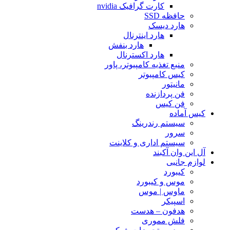
کارت گرافیک nvidia
حافظه SSD
هارد دیسک
هارد اینترنال
هارد بنفش
هارد اکسترنال
منبع تغذیه کامپیوتر، پاور
کیس کامپیوتر
مانیتور
فن پردازنده
فن کیس
کیس آماده
سیستم رندرینگ
سرور
سیستم‌ اداری و کلاینت
آل این وان آکبند
لوازم جانبی
کیبورد
موس و کیبورد
ماوس | موس
اسپیکر
هدفون – هدست
فلش مموری