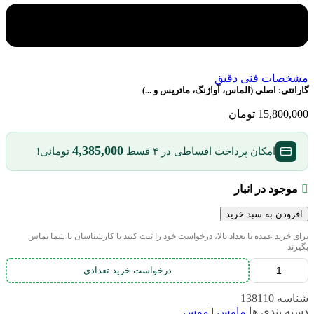
مشخصات فنی دقیق
گارانتی:
اصلی (الماس، آواژنگ، ماتریس و ...)
15,800,000
تومان
4,385,000
امکان پرداخت اقساطی در ۴ قسط
تومانی!
موجود در انبار
افزودن به سبد خرید
برای خرید عمده یا تعداد بالا، درخواست خود را ثبت کنید تا کارشناسان با شما تماس
بگیرند
درخواست خرید تعدادی
شناسه
138110
دسته بندی ها
ماوس | موس