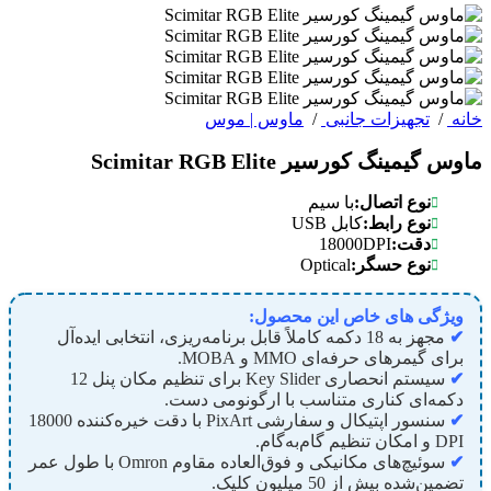
خانه
/
تجهیزات جانبی
/
ماوس | موس
ماوس گیمینگ کورسیر Scimitar RGB Elite
نوع اتصال:
با سیم
نوع رابط:
کابل USB
18000DPI
دقت:
Optical
نوع حسگر:
ویژگی های خاص این محصول:
✔
مجهز به 18 دکمه کاملاً قابل برنامه‌ریزی، انتخابی ایده‌آل
برای گیمرهای حرفه‌ای MMO و MOBA.
✔
سیستم انحصاری Key Slider برای تنظیم مکان پنل 12
دکمه‌ای کناری متناسب با ارگونومی دست.
✔
سنسور اپتیکال و سفارشی PixArt با دقت خیره‌کننده 18000
DPI و امکان تنظیم گام‌به‌گام.
✔
سوئیچ‌های مکانیکی و فوق‌العاده مقاوم Omron با طول عمر
تضمین‌شده بیش از 50 میلیون کلیک.