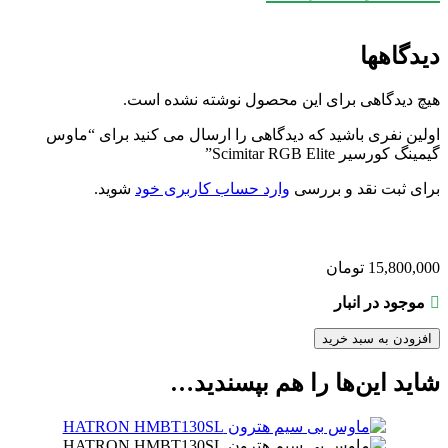
Report Rate
تا 1000Hz
اصلی (الماس، آواژنگ،
دیدگاهها
گارانتی
ماتریس و …)
CORSAIR
برند
هیچ دیدگاهی برای این محصول نوشته نشده است.
اولین نفری باشید که دیدگاهی را ارسال می کنید برای “ماوس
گیمینگ کورسیر Scimitar RGB Elite”
برای ثبت نقد و بررسی
وارد حساب کاربری خود
شوید.
15,800,000
تومان
موجود در انبار
افزودن به سبد خرید
شاید این‌ها را هم بپسندید…