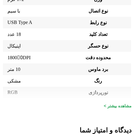
نوع اتصال
با سیم
USB Type A
نوع رابط
تعداد کلید
18 عدد
نوع حسگر
اپتیکال
محدوده دقت
18000ِDPI
برد ماوس
10 متر
رنگ
مشکی
RGB
نورپردازی
قابلیت برنامه ریزی
دارد
مشاهده بیشتر >
طول عمر
50 میلیون کلیک
طول کابل
1.8 متر
دیدگاه و امتیاز شما