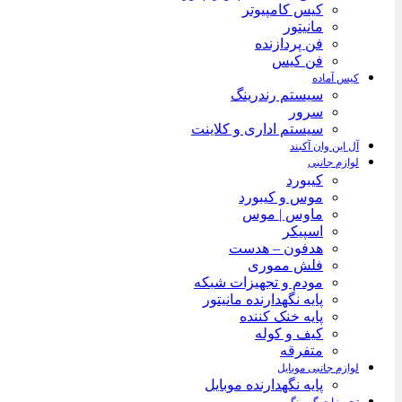
کیس کامپیوتر
مانیتور
فن پردازنده
فن کیس
کیس آماده
سیستم رندرینگ
سرور
سیستم‌ اداری و کلاینت
آل این وان آکبند
لوازم جانبی
کیبورد
موس و کیبورد
ماوس | موس
اسپیکر
هدفون – هدست
فلش مموری
مودم و تجهیزات شبکه
پایه نگهدارنده مانیتور
پایه خنک کننده
کیف و کوله
متفرقه
لوازم جانبی موبایل
پایه نگهدارنده موبایل