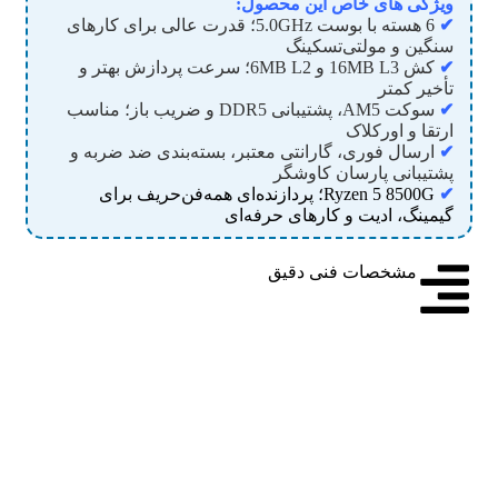
ویژگی های خاص این محصول:
✔
6 هسته با بوست 5.0GHz؛ قدرت عالی برای کارهای
سنگین و مولتی‌تسکینگ
✔
کش 16MB L3 و 6MB L2؛ سرعت پردازش بهتر و
تأخیر کمتر
✔
سوکت AM5، پشتیبانی DDR5 و ضریب باز؛ مناسب
ارتقا و اورکلاک
✔
ارسال فوری، گارانتی معتبر، بسته‌بندی ضد ضربه و
پشتیبانی پارسان کاوشگر
✔
Ryzen 5 8500G؛ پردازنده‌ای همه‌فن‌حریف برای
گیمینگ، ادیت و کارهای حرفه‌ای
مشخصات فنی دقیق