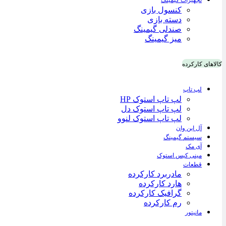
تجهیزات گیمینگ
کنسول بازی
دسته بازی
صندلی گیمینگ
میز گیمینگ
کالاهای کارکرده
لپ تاپ
لپ تاپ استوک HP
لپ تاپ استوک دل
لپ تاپ استوک لنوو
آل این وان
سیستم گیمینگ
آی مک
مینی کیس استوک
قطعات
مادربرد کارکرده
هارد کارکرده
گرافیک کارکرده
رم کارکرده
مانیتور