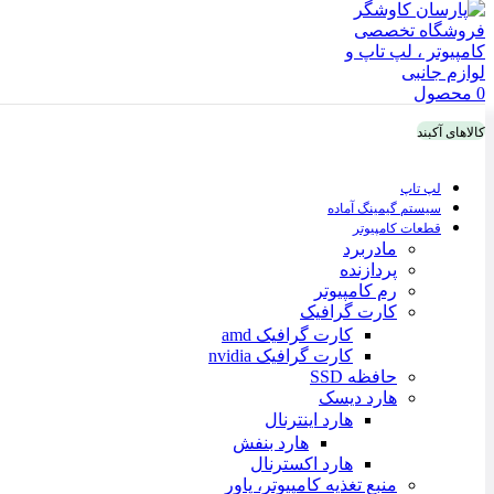
0
محصول
کالاهای آکبند
لپ تاپ
سیستم گیمینگ آماده
قطعات کامپیوتر
مادربرد
پردازنده
رم کامپیوتر
کارت گرافیک
کارت گرافیک amd
کارت گرافیک nvidia
حافظه SSD
هارد دیسک
هارد اینترنال
هارد بنفش
هارد اکسترنال
منبع تغذیه کامپیوتر، پاور