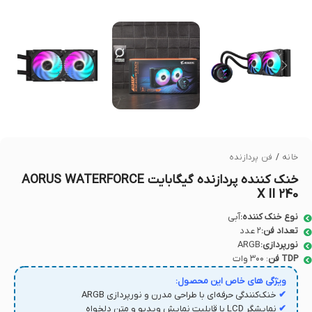
خانه
/
فن پردازنده
خنک کننده پردازنده گیگابایت AORUS WATERFORCE
X II 240
نوع خنک کننده:
آبی
تعداد فن:
۲ عدد
نورپردازی:
ARGB
TDP فن
: ۳۰۰ وات
ویژگی های خاص این محصول:
✔
خنک‌کنندگی حرفه‌ای با طراحی مدرن و نورپردازی ARGB
✔
نمایشگر LCD با قابلیت نمایش ویدیو و متن دلخواه