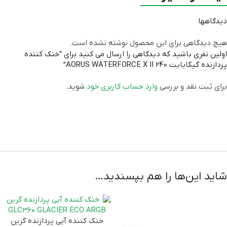
جنس رادیاتور
آلومینیوم
دیدگاهها
جنس بلوک تماس
آلومینیوم
,
مس
هیچ دیدگاهی برای این محصول نوشته نشده است.
اولین نفری باشید که دیدگاهی را ارسال می کنید برای “خنک کننده
پردازنده گیگابایت AORUS WATERFORCE X II 240”
نرم افزار
GCC
برای ثبت نقد و بررسی
وارد حساب کاربری خود
شوید.
AMD TR4, AM5, AM4, sTR5
,
سازگار با سوکت‌های
Intel 115x,1200,1700
نورپردازی
ARGB
رنگ
مشکی
شاید این‌ها را هم بپسندید…
برند
GIGABYTE
اصلی (الماس، آواژنگ، ماتریس و
گارانتی
…)
خنک کننده آبی پردازنده گرین