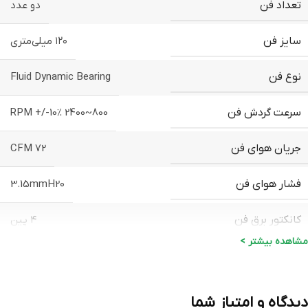
تعداد فن
دو عدد
سایز فن
۱۲۰ میلی‌متری
نوع فن
Fluid Dynamic Bearing
سرعت گردش فن
800~2400 RPM +/-10%
جریان هوای فن
72 CFM
فشار هوای فن
3.15mmH20
کانکتور برق فن
۴ پین
مشاهده بیشتر >
توان حرارتی (TDP)
۳۰۰ وات
میزان نویز فن
12~37.5 dBA
دیدگاه و امتیاز شما