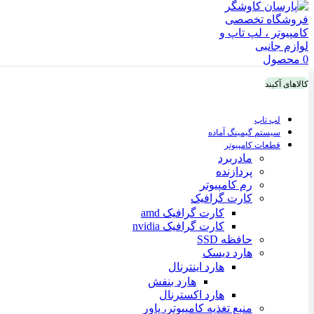
0
محصول
کالاهای آکبند
لپ تاپ
سیستم گیمینگ آماده
قطعات کامپیوتر
مادربرد
پردازنده
رم کامپیوتر
کارت گرافیک
کارت گرافیک amd
کارت گرافیک nvidia
حافظه SSD
هارد دیسک
هارد اینترنال
هارد بنفش
هارد اکسترنال
منبع تغذیه کامپیوتر، پاور