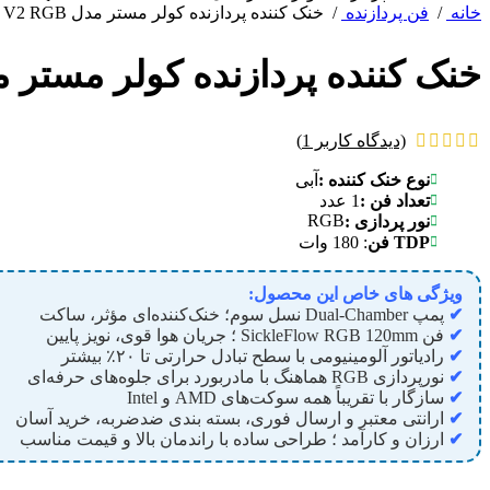
خانه
/
فن پردازنده
/
خنک کننده پردازنده کولر مستر مدل MasterLiquid ML120L V2 RGB
خنک کننده پردازنده کولر مستر مدل iquid ML120L V2 RGB
(دیدگاه کاربر
1
)
نوع خنک کننده :
آبی
تعداد فن :
1 عدد
RGB
نور پردازی :
TDP فن
: 180 وات
ویژگی های خاص این محصول:
✔
پمپ Dual-Chamber نسل سوم؛ خنک‌کننده‌ای مؤثر، ساکت
✔
فن SickleFlow RGB 120mm ؛ جریان هوا قوی، نویز پایین
✔
رادیاتور آلومینیومی با سطح تبادل حرارتی تا ۲۰٪ بیشتر
✔
نورپردازی RGB هماهنگ با مادربورد برای جلوه‌های حرفه‌ای
✔
سازگار با تقریباً همه سوکت‌های AMD و Intel
✔
ارانتی معتبر و ارسال فوری، بسته بندی ضدضربه، خرید آسان
✔
ارزان و کارآمد ؛ طراحی ساده با راندمان بالا و قیمت مناسب