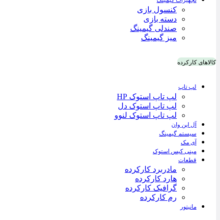
تجهیزات گیمینگ
کنسول بازی
دسته بازی
صندلی گیمینگ
میز گیمینگ
کالاهای کارکرده
لپ تاپ
لپ تاپ استوک HP
لپ تاپ استوک دل
لپ تاپ استوک لنوو
آل این وان
سیستم گیمینگ
آی مک
مینی کیس استوک
قطعات
مادربرد کارکرده
هارد کارکرده
گرافیک کارکرده
رم کارکرده
مانیتور