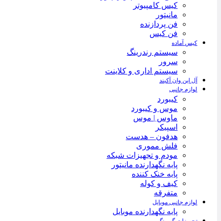
کیس کامپیوتر
مانیتور
فن پردازنده
فن کیس
کیس آماده
سیستم رندرینگ
سرور
سیستم‌ اداری و کلاینت
آل این وان آکبند
لوازم جانبی
کیبورد
موس و کیبورد
ماوس | موس
اسپیکر
هدفون – هدست
فلش مموری
مودم و تجهیزات شبکه
پایه نگهدارنده مانیتور
پایه خنک کننده
کیف و کوله
متفرقه
لوازم جانبی موبایل
پایه نگهدارنده موبایل