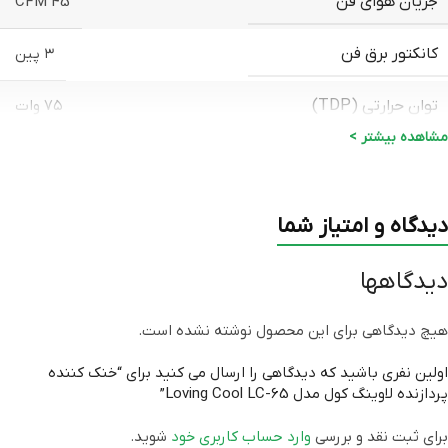
جریان هوای فن
45 CFM
کانکتور برق فن
۳ پین
توان حرارتی (TDP)
۷۵ وات
مشاهده بیشتر >
حداکثر توان مصرفی
۶۵ وات
جنس رادیاتور
آلومینیوم
دیدگاه و امتیاز شما
Intel Socket:
دیدگاهها
LGA۷۷۵/۱۱۵۰/۱۱۵۱/۱۱۵۵/۱۱۵۶/۱۷۰۰
سازگار با سوکت‌های
AMD Socket:
AM۲/AM۳/AM4+/AM5
هیچ دیدگاهی برای این محصول نوشته نشده است.
اولین نفری باشید که دیدگاهی را ارسال می کنید برای “خنک‌ کننده
نورپردازی
RGB
پردازنده لاوینگ کول مدل Loving Cool LC-65”
رنگ
مشکی
برای ثبت نقد و بررسی
وارد حساب کاربری خود
شوید.