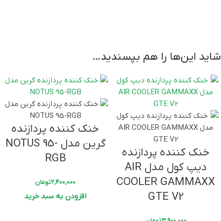
برند
LovingCool
گارانتی
سه ماهه رسمی
شاید این‌ها را هم بپسندید…
خنک کننده پردازنده
گرین مدل NOTUS 95-
خنک کننده پردازنده
RGB
دیپ کول مدل AIR
COOLER GAMMAXX
۲,۴۰۰,۰۰۰
تومان
GTE V2
افزودن به سبد خرید
۳,۹۰۰,۰۰۰
تومان