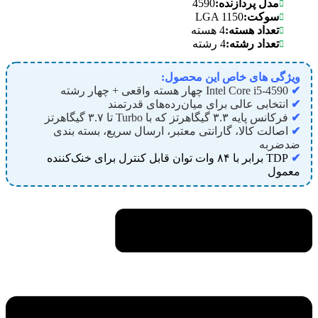
4590
مدل پردازنده:
LGA 1150
سوکت:
تعداد هسته:
4 هسته
تعداد رشته:
4 رشته
ویژگی های خاص این محصول:
✔
Intel Core i5-4590 چهار هسته واقعی + چهار رشته
✔
انتخابی عالی برای میان‌رده‌های قدرتمند
✔
فرکانس پایه ۳.۳ گیگاهرتز که با Turbo تا ۳.۷ گیگاهرتز
✔
اصالت کالا، گارانتی معتبر، ارسال سریع، بسته بندی
ضدضربه
✔
TDP برابر با ۸۴ وات توان قابل کنترل برای خنک‌کننده
معمول