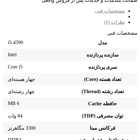
ضمانت بلندمدت و خدمات پس از فروش واقعی
مشخصات فنی
نظرات (0)
مشخصات فنی
i5-4590
مدل
Intel
سازنده پردازنده
Core i5
سری پردازنده
تعداد هسته (Core)
چهار هسته‌ای
تعداد رشته (Thread)
چهار رشته‌ای
6 MB
حافظه Cache
توان مصرفی (TDP)
84 وات
فرکانس مبنا
3300 مگاهرتز
DDR3