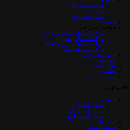
شرایط ارسال کالا
تماس با ما
قوانین و مقررات
استخدام
سوالات متداول فنی
سوالات متداول سیستم و لپ تاپ
سوالات متداول ویندوز
سوالات متداول مادربرد و BIOS
سوالات متداول جانبی
ایجاد حساب عرفی
PskNews
علاقه مندی
مقایسه
ورود / ثبت نام
کالاهای کارکرده
لپ تاپ
لپ تاپ استوک HP
لپ تاپ استوک دل
لپ تاپ استوک لنوو
آل این وان
سیستم گیمینگ