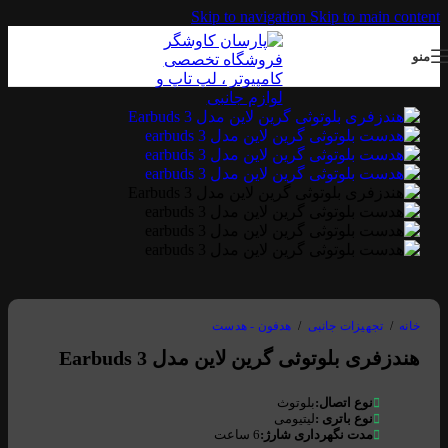
Skip to navigation
Skip to main content
منو
خانه
/
تجهیزات جانبی
/
هدفون - هدست
هندزفری بلوتوثی گرین لاین مدل Earbuds 3
نوع اتصال:
بلوتوث
نوع باتری :
لیتیومی
مدت نگهرداری شارژ:
6 ساعت