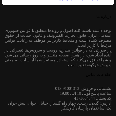
درباره ما
توجه داشته باشید کلیه اصول و رویه‏‌ها منطبق با قوانین جمهوری
اسلامی ایران، قانون تجارت الکترونیک و قانون حمایت از حقوق
مصرف کننده است و متعاقبا کاربر نیز موظف به رعایت قوانین
مرتبط با کاربر است.
در صورتی که در قوانین مندرج، رویه‏‌ها و سرویس‏‌ها تغییراتی در
آینده ایجاد شود، در همین صفحه منتشر و به روز رسانی می شود
و شما توافق می‏‌کنید که استفاده مستمر شما از سایت به معنی
پذیرش هرگونه تغییر است.
اطلاعات تماس
پشتیبانی و فروش 91001313-013
ساعت پاسخ‌گویی 10 الی 19:00
کد پستی: 4173664844
آدرس: گیلان، رشت، چهار راه گلسار، خیابان جوان، نبش جوان
یک، ساختمان پارسان کاوشگر