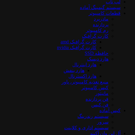
لپ تاپ
سیستم گیمینگ آماده
قطعات کامپیوتر
مادربرد
پردازنده
رم کامپیوتر
کارت گرافیک
کارت گرافیک amd
کارت گرافیک nvidia
حافظه SSD
هارد دیسک
هارد اینترنال
هارد بنفش
هارد اکسترنال
منبع تغذیه کامپیوتر، پاور
کیس کامپیوتر
مانیتور
فن پردازنده
فن کیس
کیس آماده
سیستم رندرینگ
سرور
سیستم‌ اداری و کلاینت
آل این وان آکبند