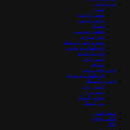
لوازم جانبی
کیبورد
موس و کیبورد
ماوس | موس
اسپیکر
هدفون – هدست
فلش مموری
مودم و تجهیزات شبکه
پایه نگهدارنده مانیتور
پایه خنک کننده
کیف و کوله
متفرقه
لوازم جانبی موبایل
پایه نگهدارنده موبایل
تجهیزات گیمینگ
کنسول بازی
دسته بازی
صندلی گیمینگ
میز گیمینگ
صفحه اصلی
الکامپ 1403
بلاگ
درباره ما