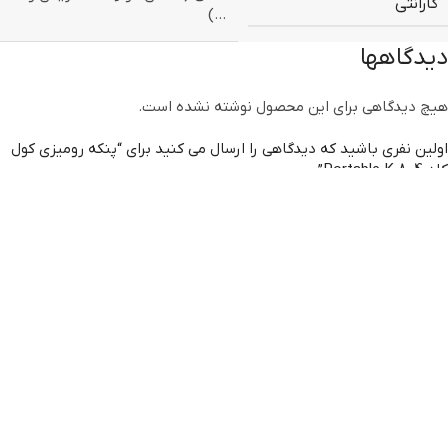
گارانتی
…)
دیدگاهها
هیچ دیدگاهی برای این محصول نوشته نشده است.
اولین نفری باشید که دیدگاهی را ارسال می کنید برای “پنکه رومیزی کول
کلد Portable K 804”
برای ثبت نقد و بررسی
وارد حساب کاربری خود
شوید.
توضیحات
مشخصات فنی
دیدگاه‌ها
توضیحات