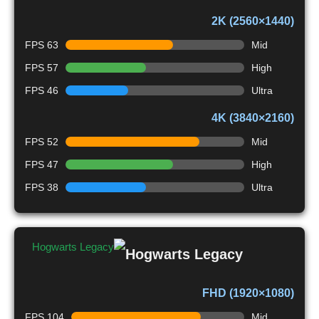
2K (2560×1440)
63 FPS
Mid
57 FPS
High
46 FPS
Ultra
4K (3840×2160)
52 FPS
Mid
47 FPS
High
38 FPS
Ultra
Hogwarts Legacy
FHD (1920×1080)
104 FPS
Mid