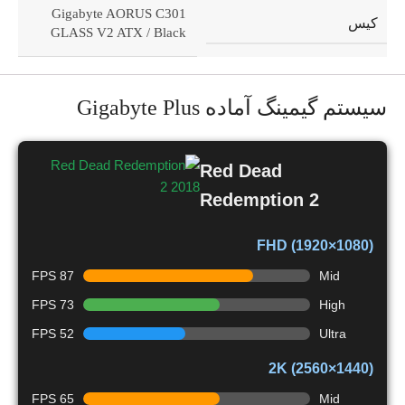
Gigabyte AORUS C301
کیس
GLASS V2 ATX / Black
سیستم گیمینگ آماده Gigabyte Plus
Red Dead
Redemption 2
FHD (1920×1080)
87 FPS
Mid
73 FPS
High
52 FPS
Ultra
2K (2560×1440)
65 FPS
Mid