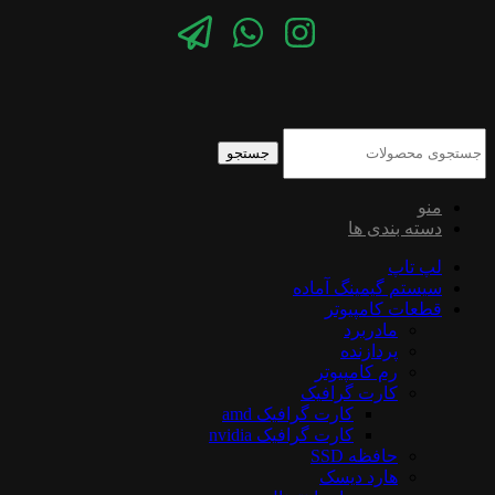
جستجو
منو
دسته بندی ها
لپ تاپ
سیستم گیمینگ آماده
قطعات کامپیوتر
مادربرد
پردازنده
رم کامپیوتر
کارت گرافیک
کارت گرافیک amd
کارت گرافیک nvidia
حافظه SSD
هارد دیسک