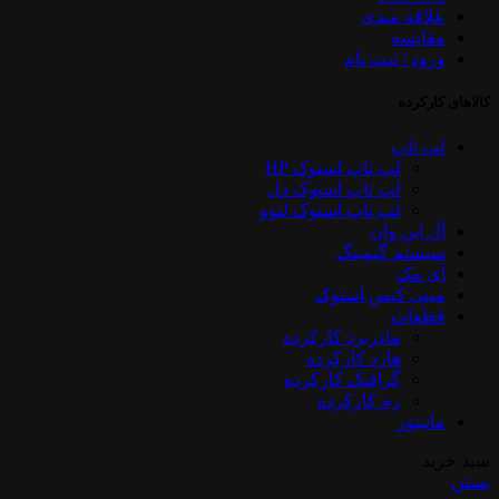
علاقه مندی
مقایسه
ورود / ثبت نام
کالاهای کارکرده
لپ تاپ
لپ تاپ استوک HP
لپ تاپ استوک دل
لپ تاپ استوک لنوو
آل این وان
سیستم گیمینگ
آی مک
مینی کیس استوک
قطعات
مادربرد کارکرده
هارد کارکرده
گرافیک کارکرده
رم کارکرده
مانیتور
سبد خرید
بستن