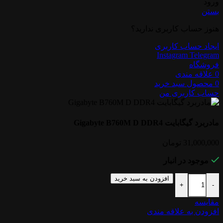
ورود
بستن
هنوز حساب کاربری ندارید؟
ایجاد حساب کاربری
Instagram
Telegram
فروشگاه
0
علاقه مندی
0
محصول
سبد خرید
حساب کاربری من
مادربرد گیگابایت Gigabyte B760M D DDR4
31,000,000
تومان
موجود در انبار
افزودن به سبد خرید
+
-
مقایسه
افزودن به علاقه مندی