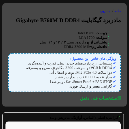
خانه
/
مادربرد
مادربرد گیگابایت Gigabyte B760M D DDR4
چیپست:
Intel B760
سوکت:
LGA 1700
پشتیبانی از پردازنده:
نسل ۱۲، ۱۳ و ۱۴ اینتل
حافظه
رم:
DDR4 3200 MHz
ویژگی های خاص این محصول:
✔
پشتیبانی از پردازنده‌های جدید اینتل، قدرت و آینده‌نگری
✔
DDR4 تا ۶۴GB و سرعت 3200 مگاهرتز، سریع و به‌صرفه
✔
دو اسلات M.2 PCIe 4.0، بوت و انتقال آنی
✔
مدار تغذیه 1+1+6 فاز، پایدار زیر فشار
✔
Smart Fan 6 + FAN STOP، خنک و بی‌صدا
✔
گارانتی معتبر و ارسال فوری
مشخصات فنی دقیق
گارانتی:
اصلی (الماس، آواژنگ، ماتریس و ...)