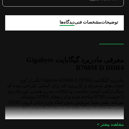
توضیحات
مشخصات فنی
دیدگاه‌ها
توضیحات
معرفی مادربرد گیگابایت Gigabyte
B760M D DDR4
مادربرد گیگابایت Gigabyte B760M D DDR4 یکی از اون
انتخاب‌های به‌صرفه و کاربردیه که برای کسایی طراحی شده که
دنبال ترکیب قیمت مناسب و امکانات مدرن هستن. این مادربرد
با چیپست B760 ساخته شده و از رم‌های DDR4 پشتیبانی
می‌کنه. یعنی شما می‌تونین بدون اینکه وارد دنیای گرون DDR5
بشین، همچنان از ویژگی‌های به‌روز مثل اسلات‌های M.2
پرسرعت، مدار تغذیه پایدار و پشتیبانی از پردازنده‌های نسل جدید
اینتل لذت ببرین. همین موضوع باعث شده خرید مادربرد
Gigabyte B760M D DDR4
برای خیلی‌ها یه تصمیم منطقی
مشاهده بیشتر >