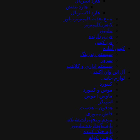
هارد اینترنال
هارد بنفش
هارد اکسترنال
منبع تغذیه کامپیوتر، پاور
کیس کامپیوتر
مانیتور
فن پردازنده
فن کیس
کیس آماده
سیستم رندرینگ
سرور
سیستم‌ اداری و کلاینت
آل این وان آکبند
لوازم جانبی
کیبورد
موس و کیبورد
ماوس | موس
اسپیکر
هدفون – هدست
فلش مموری
مودم و تجهیزات شبکه
پایه نگهدارنده مانیتور
پایه خنک کننده
کیف و کوله