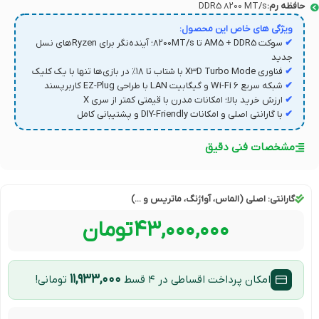
حافظه رم:
DDR5 8200 MT/s
ویژگی های خاص این محصول:
✔
سوکت AM5 + DDR5 تا 8200MT/s؛ آینده‌نگر برای Ryzen‌های نسل
جدید
✔
فناوری X3D Turbo Mode با شتاب تا ۱۸٪ در بازی‌ها تنها با یک کلیک
✔
شبکه سریع Wi-Fi 6 و گیگابیت LAN با طراحی EZ-Plug کاربر‌پسند
✔
ارزش خرید بالا؛ امکانات مدرن با قیمتی کمتر از سری X
✔
با گارانتی اصلی و امکانات DIY-Friendly و پشتیبانی کامل
مشخصات فنی دقیق
گارانتی:
اصلی (الماس، آواژنگ، ماتریس و ...)
۴۳,۰۰۰,۰۰۰
تومان
۱۱,۹۳۳,۰۰۰
امکان پرداخت اقساطی در ۴ قسط
تومانی!