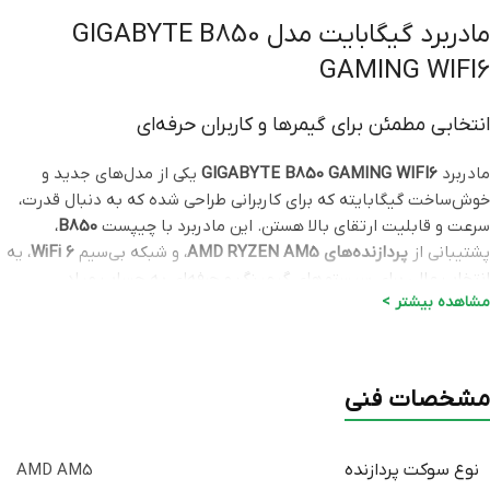
مادربرد گیگابایت مدل GIGABYTE B850
GAMING WIFI6
انتخابی مطمئن برای گیمرها و کاربران حرفه‌ای
مادربرد
GIGABYTE B850 GAMING WIFI6
یکی از مدل‌های جدید و
خوش‌ساخت گیگابایته که برای کاربرانی طراحی شده که به دنبال قدرت،
سرعت و قابلیت ارتقای بالا هستن. این مادربرد با چیپست
B850
،
پشتیبانی از
پردازنده‌های AMD RYZEN AM5
، و شبکه بی‌سیم
WiFi 6
، یه
انتخاب عالی برای سیستم‌های گیمینگ و حرفه‌ای به حساب میاد.
مشاهده بیشتر >
طراحی و کیفیت ساخت
استحکام و ظاهر مدرن در کنار هم
مشخصات فنی
گیگابایت همیشه در زمینه طراحی صنعتی و کیفیت ساخت، یکی از
بهترین‌ها بوده. مادربرد
B850 GAMING WIFI6
با رنگ‌بندی تیره و خطوط
نوع سوکت پردازنده
AMD AM5
قرمز گیمینگ، ظاهری چشم‌گیر داره و با هیت‌سینک‌های بزرگ روی مدار