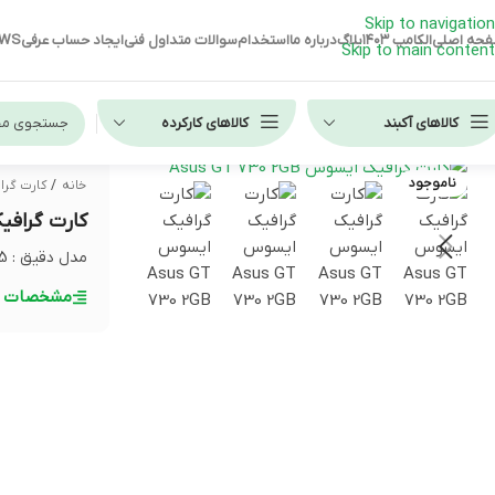
Skip to navigation
حه اصلی
الکامپ ۱۴۰۳
بلاگ
درباره ما
استخدام
سوالات متداول فنی
ایجاد حساب عرفی
EWS
Skip to main content
کالاهای آکبند
کالاهای کارکرده
ناموجود
خانه
/
کارت گر
لپ تاپ استوک HP
کارت گرافیک ایسوس
لپ تاپ استوک دل
مدل دقیق : ASUS GT730-4H-SL-2GD5
لپ تاپ استوک لنوو
مشخصات ف