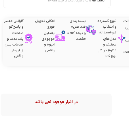
دسته ها
,
کارت گرافیک
کارت گرافیک nvidia
لت
تنوع گسترده
بسته‌بندی
امکان تحویل
گارانتی معتبر
و انتخاب
ضد ضربه
فوری
و پاسخ‌گو
ی
هوشمندانه
و بیمه کالا تا
به‌دلیل
ضمانت
مدل‌های
مقصد
موجودی
بلندمدت و
ت
مختلف و
انبوه و
خدمات پس
متنوع در هر
واقعی
از فروش
لت
نوع کالا
واقعی
در انبار موجود نمی باشد