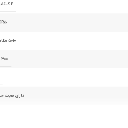
۲ گیگابایت
DR5
۵۰۱۰ مگاهرتز
۳۰۰ وات
دارای هیت س
تا 4K (3840×2160)